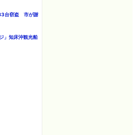
83台窃盗 市が謝
ジ」知床沖観光船