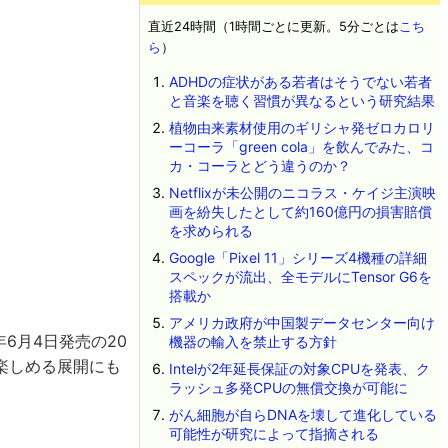
直近24時間（1時間ごとに更新。5分ごとは
こち
ら
）
ADHDの症状がある若者はそうでない若者
と音楽を聴く習慣が異なるという研究結果
植物由来素材使用のギリシャ発ゼロカロリ
ーコーラ「green cola」を飲んでみた、コ
カ・コーラとどう違うのか？
Netflixが未公開のニコラス・ケイジ主演映
画を紛失したとして約160億円の損害賠償
を求められる
Google「Pixel 11」シリーズ4機種の詳細
スペックが流出、全モデルにTensor G6を
搭載か
アメリカ政府が中国製データセンター向け
年6月4日発売の20
機器の輸入を禁止する方針
を楽しめる展開にも
Intelが2年延長保証の対象CPUを発表、ク
ラッシュ多発CPUの無償交換が可能に
がん細胞が自らDNAを壊して進化している
可能性が研究によって指摘される