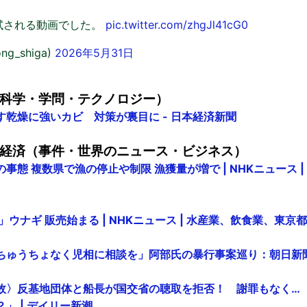
試される動画でした。
pic.twitter.com/zhgJl41cG0
ng_shiga)
2026年5月31日
科学・学問・テクノロジー）
乾燥に強いカビ 対策が裏目に - 日本経済新聞
経済（事件・世界のニュース・ビジネス）
事態 複数県で漁の停止や制限 漁獲量が増で | NHKニュース 
」ウナギ 販売始まる | NHKニュース | 水産業、飲食業、東京都
ちゅうちょなく児相に相談を」阿部氏の暴行事案巡り：朝日新
故〉反基地団体と船長が国交省の聴取を拒否！ 謝罪もなく…
」 | デイリー新潮