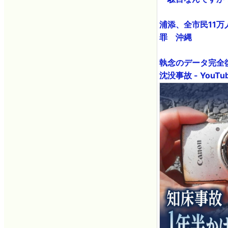
浦添、全市民11
罪 沖縄
執念のデータ完全
沈没事故 - YouTu