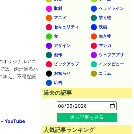
取材
ヘッドライン
アニメ
乗り物
セキュリティ
映画
食
生き物
デザイン
マンガ
創作
ウェブアプリ
のオリジナルアニ
ピックアップ
インタビュー
では、肉汁滴るハ
お知らせ
コラム
に加え、不穏な謎
広告
。
過去の記事
過去記事を見る
YouTube
人気記事ランキング