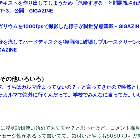
テキストを作り出してしまうため「危険すぎる」と問題視され
3」公開 - GIGAZINE
ウムを1000fpsで撮影した様子が異世界感満載 - GIGAZIN
音を流してハードディスクを物理的に破壊しブルースクリーン
AZINE
その他いろいろ）
パ、うちはカルマ貯まってないの？」と言ってきたので唖然と
カルマで海外に行くんだって。学校でみんなに言ってた。いいなー」
V、急に淫夢語録使い始めて大丈夫か？と思ったけど、コメント欄
セージ性があるって書いてて、気付いたやつもSUSURUもガ