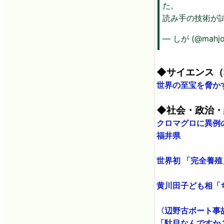
た。
読み手の技術が
— しが (@mahjo
◆サイエンス（
世界の至宝を脅かす
◆社会・政治・
クロマグロに異例の
福井県
世界初 「完全養殖
黄川田子ども相「
〈辺野古ボート事
「駄目なんですか？