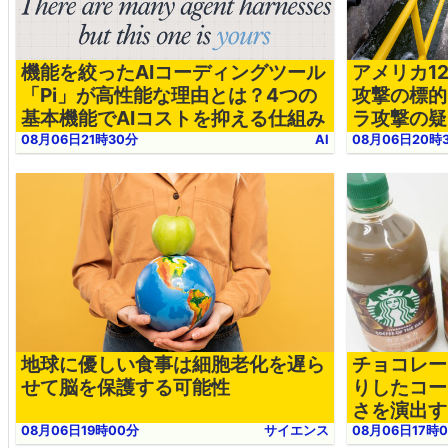
機能を絞ったAIコーディングツール
アメリカ1
「Pi」が高性能な理由とは？4つの
攻撃の標的
基本機能でAIコストを抑える仕組み
ラ攻撃の疑
08月06日21時30分
AI
08月06日20時
地球に優しい食事は細胞老化を遅ら
チョコレー
せて脳を保護する可能性
りしたコー
さを演出す
FEE OF 
08月06日19時00分
サイエンス
08月06日17時