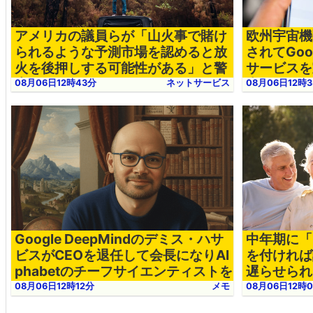
アメリカの議員らが「山火事で賭け
欧州宇宙機
られるような予測市場を認めると放
されてGoo
火を後押しする可能性がある」と警
サービスを
告
表示される
08月06日12時43分
ネットサービス
08月06日12時
Google DeepMindのデミス・ハサ
中年期に「
ビスがCEOを退任して会長になりAl
を付ければ
phabetのチーフサイエンティストを
遅らせられ
兼任
08月06日12時12分
メモ
08月06日12時