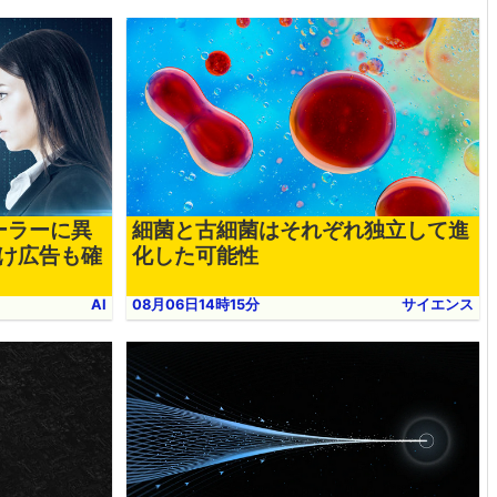
ローラーに異
細菌と古細菌はそれぞれ独立して進
向け広告も確
化した可能性
AI
08月06日14時15分
サイエンス