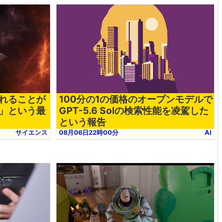
れることが
100分の1の価格のオープンモデルで
」という最
GPT-5.6 Solの検索性能を凌駕した
という報告
サイエンス
08月06日22時00分
AI