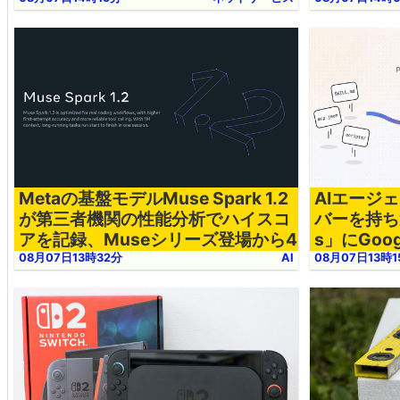
Metaの基盤モデルMuse Spark 1.2
AIエージ
が第三者機関の性能分析でハイスコ
バーを持ち運
アを記録、Museシリーズ登場から4
s」にGoo
カ月で急成長
crosof
08月07日13時32分
AI
08月07日13時1