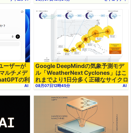
のサイバーセキュリティ部門が報告
Tユーザーが
Google DeepMindの気象予測モデ
マルチメデ
ル「WeatherNext Cyclones」はこ
atGPTの利
れまでより1日分多く正確なサイクロ
れる
ン予報が可能
AI
08月07日12時45分
AI