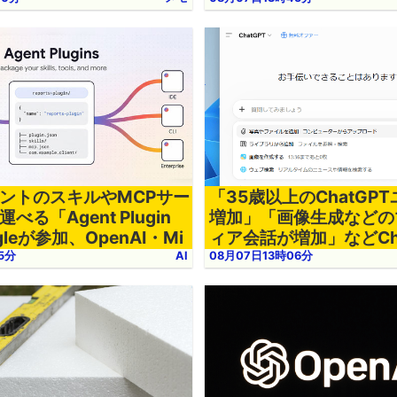
ェントのスキルやMCPサー
「35歳以上のChatGP
べる「Agent Plugin
増加」「画像生成などの
gleが参加、OpenAI・Mi
ィア会話が増加」などCh
t・Amazonなどと共同推進
用実態レポートが公開さ
5分
AI
08月07日13時06分