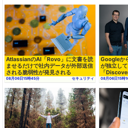
レビュー
AtlassianのAI「Rovo」に文書を読
Googl
ませるだけで社内データが外部送信
が独立して
される脆弱性が発見される
「Discov
08月06日15時45分
セキュリティ
08月06日15時1