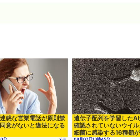
迷惑な営業電話が原則禁
遺伝子配列を学習したA
同意がないと違法になる
確認されていないウイル
細菌に感染する16種類
00分
メモ
08月07日13時45分