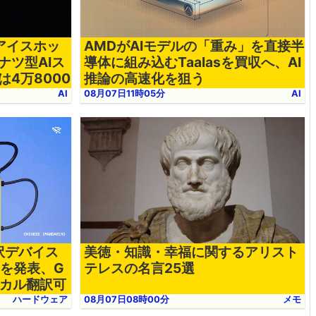
はアイスホッ
AMDがAIモデルの「重み」を直接半
ナツ型AIス
導体に組み込むTaalasを買収へ、AI
4万8000
推論の高速化を狙う
AI
08月07日11時05分
AI
翻訳デバイス
美徳・知識・幸福に関するアリスト
r」を発表、G
テレスの名言25選
ローカル翻訳可
ハードウェア
08月07日08時00分
メモ