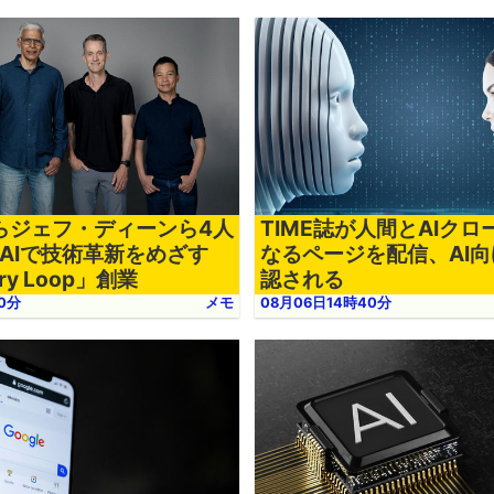
eからジェフ・ディーンら4人
TIME誌が人間とAIク
AIで技術革新をめざす
なるページを配信、AI
ery Loop」創業
認される
0分
メモ
08月06日14時40分