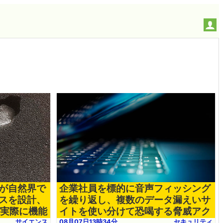
Iが自然界で
企業社員を標的に音声フィッシング
スを設計、
を繰り返し、複数のデータ漏えいサ
が実際に機能
イトを使い分けて恐喝する脅威アク
ター「UNC6671」についてGoogle
サイエンス
08月07日13時34分
セキュリティ