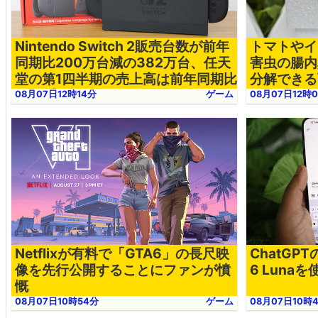
Nintendo Switch 2販売台数が前年
トマトやイ
同期比200万台減の382万台、任天
害虫の腸内
堂の第1四半期の売上高は前年同期比
分解できる
10％減
08月07日12時14分
ゲーム
08月07日12時
Netflixが有料で「GTA6」の長尺映
ChatGP
像を先行公開することにファンが憤
6 Lun
慨
08月07日10時54分
ゲーム
08月07日10時