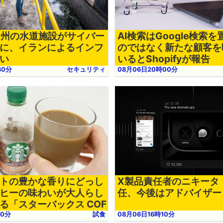
2州の水道施設がサイバー
AI検索はGoogle検索
に、イランによるインフ
のではなく新たな顧客を
い
いるとShopifyが報告
30分
セキュリティ
08月06日20時00分
トの豊かな香りにどっし
X製品責任者のニキータ
ヒーの味わいが大人らし
任、今後はアドバイザー
る「スターバックス COF
THE DAY カフェモカ」試飲
00分
試食
08月06日16時10分