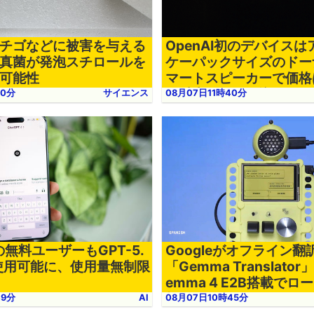
チゴなどに被害を与える
OpenAI初のデバイス
真菌が発泡スチロールを
ケーパックサイズのドー
可能性
マートスピーカーで価格は
円以上になる見込み
00分
サイエンス
08月07日11時40分
Tの無料ユーザーもGPT-5.
Googleがオフライン
aを使用可能に、使用量無制限
「Gemma Translato
emma 4 E2B搭載で
能
49分
AI
08月07日10時45分