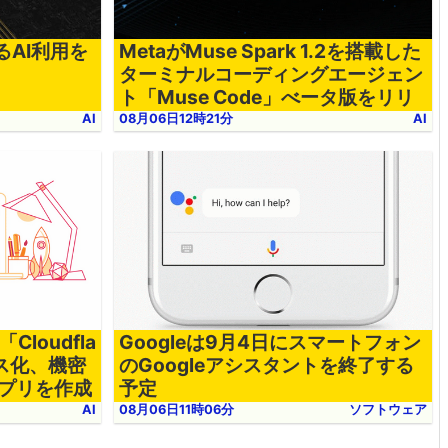
よるAI利用を
MetaがMuse Spark 1.2を搭載した
ターミナルコーディングエージェン
ト「Muse Code」べータ版をリリ
ース
AI
08月06日12時21分
AI
「Cloudfla
Googleは9月4日にスマートフォン
ース化、機密
のGoogleアシスタントを終了する
プリを作成
予定
AI
08月06日11時06分
ソフトウェア