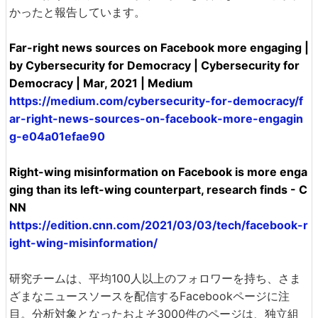
かったと報告しています。
Far-right news sources on Facebook more engaging |
by Cybersecurity for Democracy | Cybersecurity for
Democracy | Mar, 2021 | Medium
https://medium.com/cybersecurity-for-democracy/f
ar-right-news-sources-on-facebook-more-engagin
g-e04a01efae90
Right-wing misinformation on Facebook is more enga
ging than its left-wing counterpart, research finds - C
NN
https://edition.cnn.com/2021/03/03/tech/facebook-r
ight-wing-misinformation/
研究チームは、平均100人以上のフォロワーを持ち、さま
ざまなニュースソースを配信するFacebookページに注
目。分析対象となったおよそ3000件のページは、独立組