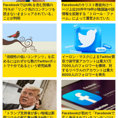
FacebookではURLを含む投稿の
Facebookのキリスト教徒向けペ
75％が「リンク先のコンテンツを
ージ上位20件中19件が陰謀論や誤
読まないままシェアされている」
情報を拡散する「トロール・ファ
ことが判明
ーム」によって運営されていた
「信頼性の低いコンテンツ」を広
イーロン・マスクによるTwitter買
めるにはわずかな数のTwitterボッ
収で保守派アカウントは最大1万
トで十分であるという研究結果
7000人のフォロワーを獲得、対
するリベラルのアカウントは最大
6000人のフォロワーを喪失
「トランプ支持者が多い地域は新
Facebookが初めて「Facebookで
型コロナの死亡率が最大6倍にな
広く表示されているコンテンツは