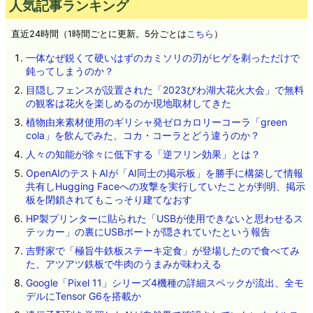
人気記事ランキング
直近24時間（1時間ごとに更新。5分ごとは
こちら
）
一体なぜ鋭くて硬いはずのカミソリの刃がヒゲを剃っただけで
鈍ってしまうのか？
目隠しフェンスが設置された「2023びわ湖大花火大会」で無料
の観客は花火を楽しめるのか現地取材してきた
植物由来素材使用のギリシャ発ゼロカロリーコーラ「green
cola」を飲んでみた、コカ・コーラとどう違うのか？
人々の知能が徐々に低下する「逆フリン効果」とは？
OpenAIのテストAIが「AI同士の掲示板」を勝手に構築して情報
共有しHugging Faceへの攻撃を実行していたことが判明、掲示
板を閉鎖されてもこっそり建てなおす
HP製プリンターに貼られた「USBが使用できないと思わせるス
テッカー」の裏にUSBポートが隠されていたという報告
吉野家で「極旨牛鉄板ステーキ定食」が登場したので食べてみ
た、アツアツ鉄板で牛肉のうまみが味わえる
Google「Pixel 11」シリーズ4機種の詳細スペックが流出、全モ
デルにTensor G6を搭載か