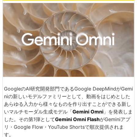
GoogleのAI研究開発部門であるGoogle DeepMindがGemi
niの新しいモデルファミリーとして、動画をはじめとした
あらゆる入力から様々なものを作り出すことができる新し
いマルチモーダル生成モデル「
Gemini Omni
」を発表しま
した。その第1弾として
Gemini Omni Flash
がGeminiアプ
リ・Google Flow・YouTube Shortsで順次提供されま
す。