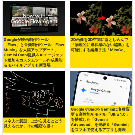
Googleが映画制作ツール
2D画像を3D空間に落とし込んで
「Flow」と音楽制作ツール「Flow
「物理的に違和感のない編集」を
Music」を大幅アップデート、
可能にする編集手法「MiraGe」
Gemini Omni提供＆AIエージェン
ト追加＆カスタムツール作成機能
＆モバイルアプリも新登場
GoogleがBardをGeminiに名称変
更＆高性能AIモデル「Ultra 1.0」
を搭載した「Gemini
スネ夫の髪型、上から見るとどう
Advanced」を発表＆「Gemini」
見えるのか、その秘密を暴く
をスマホで使えるアプリも発表