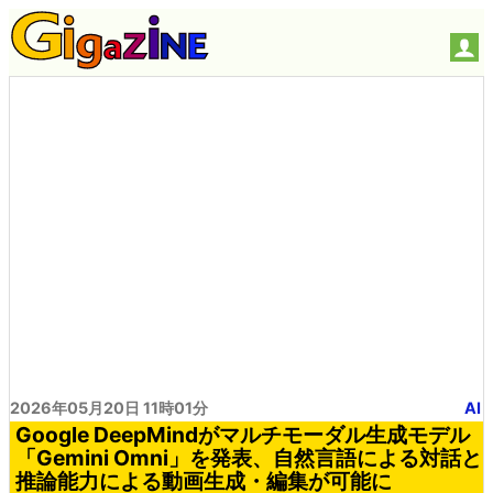
2026年05月20日 11時01分
AI
Google DeepMindがマルチモーダル生成モデル
「Gemini Omni」を発表、自然言語による対話と
推論能力による動画生成・編集が可能に