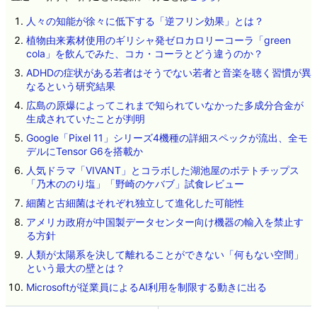
人々の知能が徐々に低下する「逆フリン効果」とは？
植物由来素材使用のギリシャ発ゼロカロリーコーラ「green
cola」を飲んでみた、コカ・コーラとどう違うのか？
ADHDの症状がある若者はそうでない若者と音楽を聴く習慣が異
なるという研究結果
広島の原爆によってこれまで知られていなかった多成分合金が
生成されていたことが判明
Google「Pixel 11」シリーズ4機種の詳細スペックが流出、全モ
デルにTensor G6を搭載か
人気ドラマ「VIVANT」とコラボした湖池屋のポテトチップス
「乃木ののり塩」「野崎のケバブ」試食レビュー
細菌と古細菌はそれぞれ独立して進化した可能性
アメリカ政府が中国製データセンター向け機器の輸入を禁止す
る方針
人類が太陽系を決して離れることができない「何もない空間」
という最大の壁とは？
Microsoftが従業員によるAI利用を制限する動きに出る