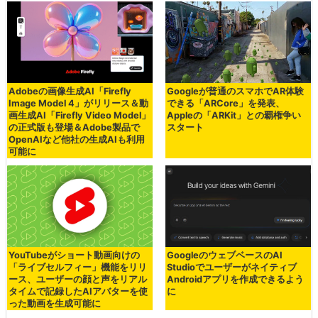
Adobeの画像生成AI「Firefly
Googleが普通のスマホでAR体験
Image Model 4」がリリース＆動
できる「ARCore」を発表、
画生成AI「Firefly Video Model」
Appleの「ARKit」との覇権争い
の正式版も登場＆Adobe製品で
スタート
OpenAIなど他社の生成AIも利用
可能に
YouTubeがショート動画向けの
GoogleのウェブベースのAI
「ライブセルフィー」機能をリリ
Studioでユーザーがネイティブ
ース、ユーザーの顔と声をリアル
Androidアプリを作成できるよう
タイムで記録したAIアバターを使
に
った動画を生成可能に