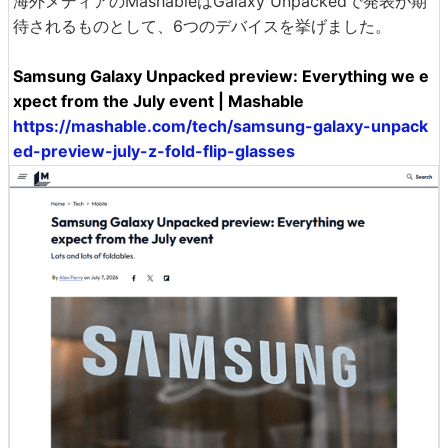
海外メディアのMashableはGalaxy Unpackedで発表が期
待されるものとして、6つのデバイスを挙げました。
Samsung Galaxy Unpacked preview: Everything we e
xpect from the July event | Mashable
https://mashable.com/tech/samsung-galaxy-unpack
ed-preview-july-z-fold-flip-glasses