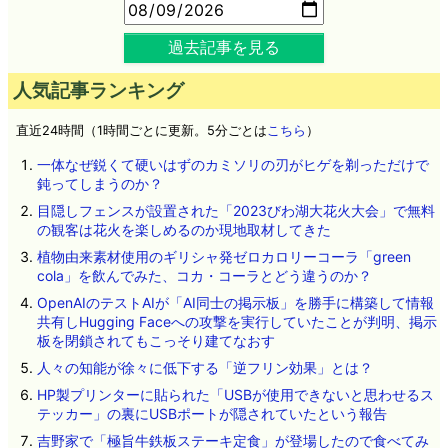
過去記事を見る
人気記事ランキング
直近24時間（1時間ごとに更新。5分ごとは
こちら
）
一体なぜ鋭くて硬いはずのカミソリの刃がヒゲを剃っただけで
鈍ってしまうのか？
目隠しフェンスが設置された「2023びわ湖大花火大会」で無料
の観客は花火を楽しめるのか現地取材してきた
植物由来素材使用のギリシャ発ゼロカロリーコーラ「green
cola」を飲んでみた、コカ・コーラとどう違うのか？
OpenAIのテストAIが「AI同士の掲示板」を勝手に構築して情報
共有しHugging Faceへの攻撃を実行していたことが判明、掲示
板を閉鎖されてもこっそり建てなおす
人々の知能が徐々に低下する「逆フリン効果」とは？
HP製プリンターに貼られた「USBが使用できないと思わせるス
テッカー」の裏にUSBポートが隠されていたという報告
吉野家で「極旨牛鉄板ステーキ定食」が登場したので食べてみ