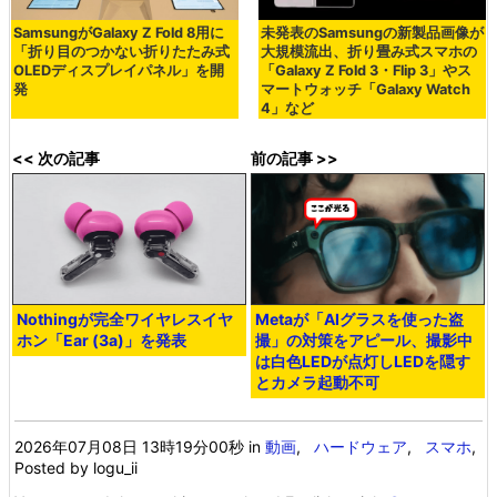
SamsungがGalaxy Z Fold 8用に
未発表のSamsungの新製品画像が
「折り目のつかない折りたたみ式
大規模流出、折り畳み式スマホの
OLEDディスプレイパネル」を開
「Galaxy Z Fold 3・Flip 3」やス
発
マートウォッチ「Galaxy Watch
4」など
<< 次の記事
前の記事 >>
Nothingが完全ワイヤレスイヤ
Metaが「AIグラスを使った盗
ホン「Ear (3a)」を発表
撮」の対策をアピール、撮影中
は白色LEDが点灯しLEDを隠す
とカメラ起動不可
2026年07月08日 13時19分00秒
in
動画
,
ハードウェア
,
スマホ
,
Posted by logu_ii