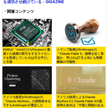
を成功させ続けている - GIGAZINE
・関連コンテンツ
AMDが「IntelだけがHuaweiと数
トランプ政権がAnthropicの
億ドル規模の取引をするライセン
「Claude Fable 5」復帰を近く容
スを取得していたのは不公平だ」
認か、早ければ7月上旬にも制限
と主張
解除の可能性
アメリカ政府がAnthropicの
アメリカ政府によるClaude
「Claude Mythos」の規制命令を
Mythos 5とClaude Fable 5の提
下すもAnthropicが選定した
供停止命令は「中国と関係のある