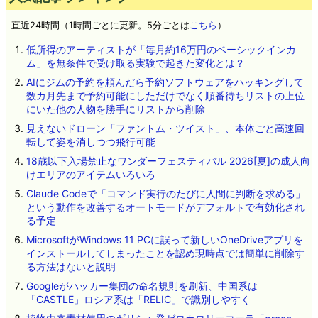
直近24時間（1時間ごとに更新。5分ごとは
こちら
）
低所得のアーティストが「毎月約16万円のベーシックインカ
ム」を無条件で受け取る実験で起きた変化とは？
AIにジムの予約を頼んだら予約ソフトウェアをハッキングして
数カ月先まで予約可能にしただけでなく順番待ちリストの上位
にいた他の人物を勝手にリストから削除
見えないドローン「ファントム・ツイスト」、本体ごと高速回
転して姿を消しつつ飛行可能
18歳以下入場禁止なワンダーフェスティバル 2026[夏]の成人向
けエリアのアイテムいろいろ
Claude Codeで「コマンド実行のたびに人間に判断を求める」
という動作を改善するオートモードがデフォルトで有効化され
る予定
MicrosoftがWindows 11 PCに誤って新しいOneDriveアプリを
インストールしてしまったことを認め現時点では簡単に削除す
る方法はないと説明
Googleがハッカー集団の命名規則を刷新、中国系は
「CASTLE」ロシア系は「RELIC」で識別しやすく