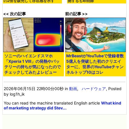
の2倍を販売して存在感を示す
開するも即削除
<< 次の記事
前の記事 >>
ソニーのハイエンドスマホ
MrBeastがYouTubeで登録者数
「Xperia 1 VIII」の発熱やバッ
5億人を突破した初のクリエイ
テリーの持ちが気になったので
ターに、世界のYouTubeチャン
チェックしてみたよレビュー
ネルトップ10はコレ
2026年06月15日 22時00分00秒
in
動画
,
ハードウェア
, Posted
by log1h_ik
You can read the machine translated English article
What kind
of marketing strategy did Stev…
.