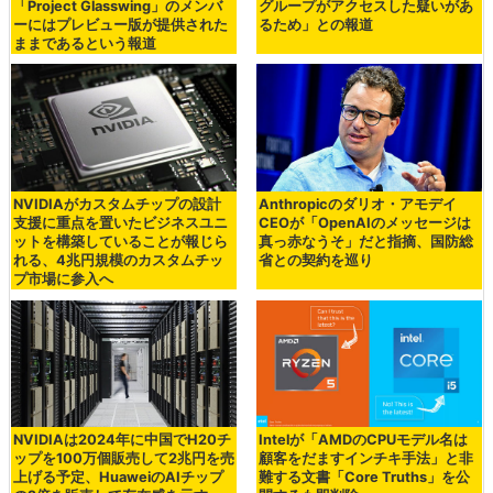
「Project Glasswing」のメンバ
グループがアクセスした疑いがあ
ーにはプレビュー版が提供された
るため」との報道
ままであるという報道
NVIDIAがカスタムチップの設計
Anthropicのダリオ・アモデイ
支援に重点を置いたビジネスユニ
CEOが「OpenAIのメッセージは
ットを構築していることが報じら
真っ赤なうそ」だと指摘、国防総
れる、4兆円規模のカスタムチッ
省との契約を巡り
プ市場に参入へ
NVIDIAは2024年に中国でH20チ
Intelが「AMDのCPUモデル名は
ップを100万個販売して2兆円を売
顧客をだますインチキ手法」と非
上げる予定、HuaweiのAIチップ
難する文書「Core Truths」を公