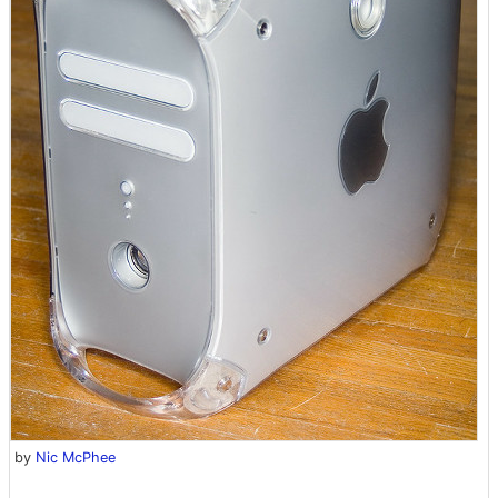
by
Nic McPhee