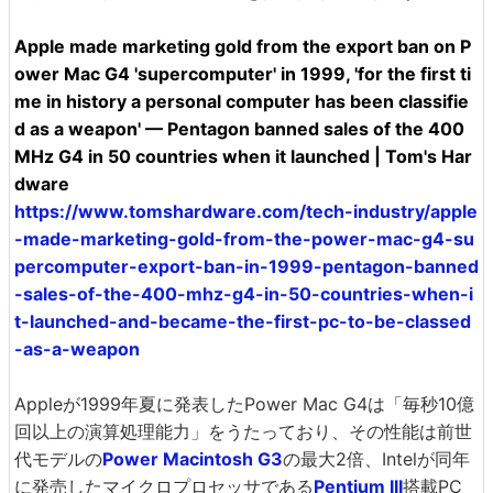
Apple made marketing gold from the export ban on P
ower Mac G4 'supercomputer' in 1999, 'for the first ti
me in history a personal computer has been classifie
d as a weapon' — Pentagon banned sales of the 400
MHz G4 in 50 countries when it launched | Tom's Har
dware
https://www.tomshardware.com/tech-industry/apple
-made-marketing-gold-from-the-power-mac-g4-su
percomputer-export-ban-in-1999-pentagon-banned
-sales-of-the-400-mhz-g4-in-50-countries-when-i
t-launched-and-became-the-first-pc-to-be-classed
-as-a-weapon
Appleが1999年夏に発表したPower Mac G4は「毎秒10億
回以上の演算処理能力」をうたっており、その性能は前世
代モデルの
Power Macintosh G3
の最大2倍、Intelが同年
に発売したマイクロプロセッサである
Pentium III
搭載PC