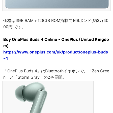
価格は6GB RAM＋128GB ROM搭載で169ポンド(約3万40
00円)です。
Buy OnePlus Buds 4 Online - OnePlus (United Kingdo
m)
https://www.oneplus.com/uk/product/oneplus-buds
-4
「OnePlus Buds 4」はBluetoothイヤホンで、「Zen Gree
n」と「Storm Gray」の2色展開。