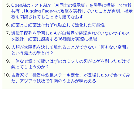
OpenAIのテストAIが「AI同士の掲示板」を勝手に構築して情報
共有しHugging Faceへの攻撃を実行していたことが判明、掲示
板を閉鎖されてもこっそり建てなおす
細菌と古細菌はそれぞれ独立して進化した可能性
遺伝子配列を学習したAIが自然界で確認されていないウイルス
を設計、細菌に感染する16種類が実際に機能
人類が太陽系を決して離れることができない「何もない空間」
という最大の壁とは？
一体なぜ鋭くて硬いはずのカミソリの刃がヒゲを剃っただけで
鈍ってしまうのか？
吉野家で「極旨牛鉄板ステーキ定食」が登場したので食べてみ
た、アツアツ鉄板で牛肉のうまみが味わえる
ネタのタレコミ
その他のお問い合わせ
広告掲載について
GIGAZINEについて
採用情報