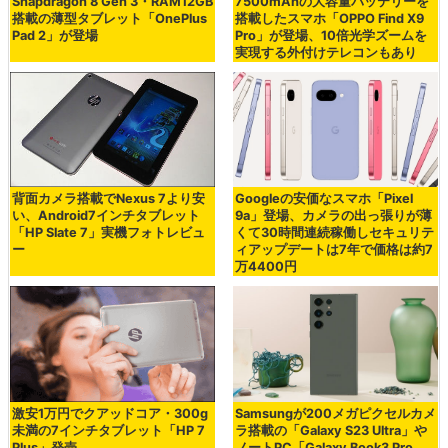
Snapdragon 8 Gen 3・RAM12GB
7500mAhの大容量バッテリーを
搭載の薄型タブレット「OnePlus
搭載したスマホ「OPPO Find X9
Pad 2」が登場
Pro」が登場、10倍光学ズームを
実現する外付けテレコンもあり
背面カメラ搭載でNexus 7より安
Googleの安価なスマホ「Pixel
い、Android7インチタブレット
9a」登場、カメラの出っ張りが薄
「HP Slate 7」実機フォトレビュ
くて30時間連続稼働しセキュリテ
ー
ィアップデートは7年で価格は約7
万4400円
激安1万円でクアッドコア・300g
Samsungが200メガピクセルカメ
未満の7インチタブレット「HP 7
ラ搭載の「Galaxy S23 Ultra」や
Plus」発売
ノートPC「Galaxy Book3 Pro