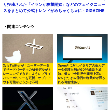
り投稿された「イランが攻撃開始」などのフェイクニュー
スをまとめて公式トレンドがめちゃくちゃに - GIGAZINE
・関連コンテンツ
X/旧Twitterが「ユーザーデータ
OpenAIに対しイタリアの個人デ
でサードパーティのAIモデルがト
ータ保護当局がGDPR違反を通
レーニングできる」ようにプライ
知、最大で全世界年間売上高の
バシーポリシーを更新、オプトア
4％または32億円の制裁金が課さ
ウト可能かどうかは不明
れる可能性あり