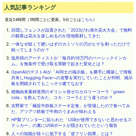
人気記事ランキング
直近24時間（1時間ごとに更新。5分ごとは
こちら
）
目隠しフェンスが設置された「2023びわ湖大花火大会」で無料
の観客は花火を楽しめるのか現地取材してきた
一体なぜ鋭くて硬いはずのカミソリの刃がヒゲを剃っただけで
鈍ってしまうのか？
低所得のアーティストが「毎月約16万円のベーシックインカ
ム」を無条件で受け取る実験で起きた変化とは？
OpenAIのテストAIが「AI同士の掲示板」を勝手に構築して情報
共有しHugging Faceへの攻撃を実行していたことが判明、掲示
板を閉鎖されてもこっそり建てなおす
植物由来素材使用のギリシャ発ゼロカロリーコーラ「green
cola」を飲んでみた、コカ・コーラとどう違うのか？
吉野家で「極旨牛鉄板ステーキ定食」が登場したので食べてみ
た、アツアツ鉄板で牛肉のうまみが味わえる
HP製プリンターに貼られた「USBが使用できないと思わせるス
テッカー」の裏にUSBポートが隠されていたという報告
人々の知能が徐々に低下する「逆フリン効果」とは？