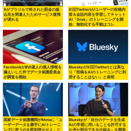
Xがブラジルで科された罰金の振
X(旧Twitter)がユーザーの投稿内
込先を間違えたためサービス復帰
容＆会話内容を学習してチャット
が遅れる
AI「Grok」のトレーニングを開
始、無効化する手順はコレ
Facebookが約5億人の個人情報を
BlueskyがX(旧Twitter)とは異な
漏えいした件でデータ保護委員会
り「投稿をAIのトレーニングに利
が調査を開始
用することはない」と表明
国家データ保護機関がMetaに「ユ
Blueskyが「自分のデータを生成
ーザーデータを勝手にAIトレーニ
AIの学習に用いることを許可する
ングに使うのを即刻停止せよ」と
か否か明示できる仕組み」を開発