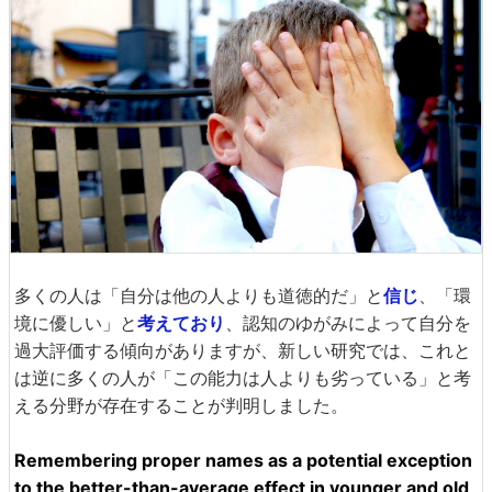
多くの人は「自分は他の人よりも道徳的だ」と
信じ
、「環
境に優しい」と
考えており
、認知のゆがみによって自分を
過大評価する傾向がありますが、新しい研究では、これと
は逆に多くの人が「この能力は人よりも劣っている」と考
える分野が存在することが判明しました。
Remembering proper names as a potential exception
to the better-than-average effect in younger and old