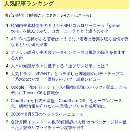
人気記事ランキング
直近24時間（1時間ごとに更新。5分ごとは
こちら
）
植物由来素材使用のギリシャ発ゼロカロリーコーラ「green
cola」を飲んでみた、コカ・コーラとどう違うのか？
ADHDの症状がある若者はそうでない若者と音楽を聴く習慣が異
なるという研究結果
アメリカ政府が中国製データセンター向け機器の輸入を禁止す
る方針
人々の知能が徐々に低下する「逆フリン効果」とは？
人気ドラマ「VIVANT」とコラボした湖池屋のポテトチップス
「乃木ののり塩」「野崎のケバブ」試食レビュー
Google「Pixel 11」シリーズ4機種の詳細スペックが流出、全モ
デルにTensor G6を搭載か
Cloudflareが社内AI基盤「Cloudflare OS」をオープンソース
化、機密情報を守りながら業務アプリを作成可能に
2026年8月5日のヘッドラインニュース
合計月間インストール数20億回超の人気npmパッケージ群を狙
った大規模サプライチェーン攻撃が発生