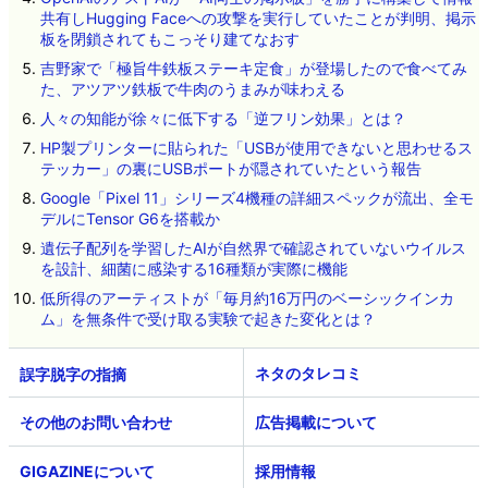
共有しHugging Faceへの攻撃を実行していたことが判明、掲示
板を閉鎖されてもこっそり建てなおす
吉野家で「極旨牛鉄板ステーキ定食」が登場したので食べてみ
た、アツアツ鉄板で牛肉のうまみが味わえる
人々の知能が徐々に低下する「逆フリン効果」とは？
HP製プリンターに貼られた「USBが使用できないと思わせるス
テッカー」の裏にUSBポートが隠されていたという報告
Google「Pixel 11」シリーズ4機種の詳細スペックが流出、全モ
デルにTensor G6を搭載か
遺伝子配列を学習したAIが自然界で確認されていないウイルス
を設計、細菌に感染する16種類が実際に機能
低所得のアーティストが「毎月約16万円のベーシックインカ
ム」を無条件で受け取る実験で起きた変化とは？
ネタのタレコミ
その他のお問い合わせ
広告掲載について
GIGAZINEについて
採用情報