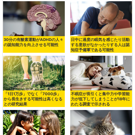
30分の有酸素運動がADHDの人々
日中に過度の眠気を感じたり活動
の認知能力を向上させる可能性
する意欲がなかったりする人は認
知症予備軍である可能性
「1日1万歩」でなく「7000歩」
不眠症が長引くと集中力や学習能
から長生きする可能性は高くなる
力が低下してしまうことが18年に
との研究結果
わたる調査で示される