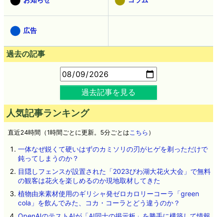
広告
過去の記事
過去記事を見る
人気記事ランキング
直近24時間（1時間ごとに更新。5分ごとは
こちら
）
一体なぜ鋭くて硬いはずのカミソリの刃がヒゲを剃っただけで
鈍ってしまうのか？
目隠しフェンスが設置された「2023びわ湖大花火大会」で無料
の観客は花火を楽しめるのか現地取材してきた
植物由来素材使用のギリシャ発ゼロカロリーコーラ「green
cola」を飲んでみた、コカ・コーラとどう違うのか？
OpenAIのテストAIが「AI同士の掲示板」を勝手に構築して情報