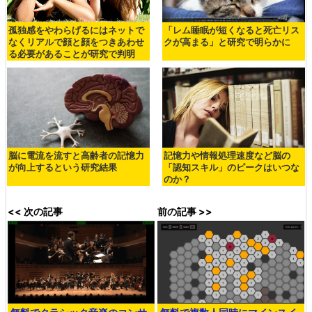
孤独感をやわらげるにはネットで
「レム睡眠が短くなると死亡リス
なくリアルで顔と顔をつきあわせ
クが高まる」と研究で明らかに
る必要があることが研究で判明
脳に電流を流すと高齢者の記憶力
記憶力や情報処理速度など脳の
が向上するという研究結果
「認知スキル」のピークはいつな
のか？
<< 次の記事
前の記事 >>