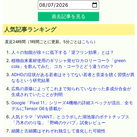
過去記事を見る
人気記事ランキング
直近24時間（1時間ごとに更新。5分ごとは
こちら
）
人々の知能が徐々に低下する「逆フリン効果」とは？
植物由来素材使用のギリシャ発ゼロカロリーコーラ「green
cola」を飲んでみた、コカ・コーラとどう違うのか？
ADHDの症状がある若者はそうでない若者と音楽を聴く習慣が異
なるという研究結果
広島の原爆によってこれまで知られていなかった多成分合金が
生成されていたことが判明
Google「Pixel 11」シリーズ4機種の詳細スペックが流出、全モ
デルにTensor G6を搭載か
人気ドラマ「VIVANT」とコラボした湖池屋のポテトチップス
「乃木ののり塩」「野崎のケバブ」試食レビュー
細菌と古細菌はそれぞれ独立して進化した可能性