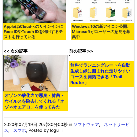
AppleはiCloudへのサインインに
Windows 10の新アイコン公開、
Face IDやTouch IDを利用するテ
Microsoftがユーザーの意見を募
ストを行っている
集中
<< 次の記事
前の記事 >>
無料でランニングルートを自動
生成し緑に囲まれた走りやすい
コースを開拓できる「Trail
Router」
オゾンの酸化力で悪臭・雑菌・
ウイルスを除去してくれる「オ
ゾネオエアロ」を使ってみた
2020年07月19日 20時30分00秒
in
ソフトウェア
,
ネットサービ
ス
,
スマホ
, Posted by logu_ii