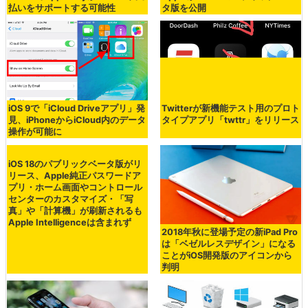
払いをサポートする可能性
タ版を公開
iOS 9で「iCloud Driveアプリ」発
Twitterが新機能テスト用のプロト
見、iPhoneからiCloud内のデータ
タイプアプリ「twttr」をリリース
操作が可能に
iOS 18のパブリックベータ版がリ
リース、Apple純正パスワードア
プリ・ホーム画面やコントロール
センターのカスタマイズ・「写
真」や「計算機」が刷新されるも
Apple Intelligenceは含まれず
2018年秋に登場予定の新iPad Pro
は「ベゼルレスデザイン」になる
ことがiOS開発版のアイコンから
判明