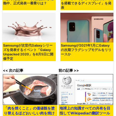
熱中、正式発表一番乗りは？
を搭載できるディスプレイ」を発
表
Samsungが次世代Galaxyシリー
Samsungが2021年1月にGalaxy
ズを発表するイベント「Galaxy
の次期フラグシップモデルをリリ
Unpacked 2020」を8月5日に開
ースか
催予定
<< 次の記事
前の記事 >>
「肉を焼くこと」の価値観を塗
地球上の知識すべての共有を目
り替えるほどおいしい肉を焼け
指してWikipediaの翻訳ツール