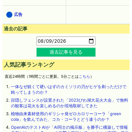
広告
過去の記事
過去記事を見る
人気記事ランキング
直近24時間（1時間ごとに更新。5分ごとは
こちら
）
一体なぜ鋭くて硬いはずのカミソリの刃がヒゲを剃っただけで
鈍ってしまうのか？
目隠しフェンスが設置された「2023びわ湖大花火大会」で無料
の観客は花火を楽しめるのか現地取材してきた
植物由来素材使用のギリシャ発ゼロカロリーコーラ「green
cola」を飲んでみた、コカ・コーラとどう違うのか？
OpenAIのテストAIが「AI同士の掲示板」を勝手に構築して情報