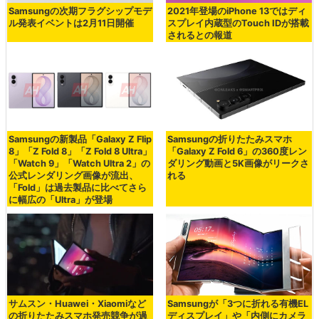
Samsungの次期フラグシップモデ
2021年登場のiPhone 13ではディ
ル発表イベントは2月11日開催
スプレイ内蔵型のTouch IDが搭載
されるとの報道
Samsungの新製品「Galaxy Z Flip
Samsungの折りたたみスマホ
8」「Z Fold 8」「Z Fold 8 Ultra」
「Galaxy Z Fold 6」の360度レン
「Watch 9」「Watch Ultra 2」の
ダリング動画と5K画像がリークさ
公式レンダリング画像が流出、
れる
「Fold」は過去製品に比べてさら
に幅広の「Ultra」が登場
サムスン・Huawei・Xiaomiなど
Samsungが「3つに折れる有機EL
の折りたたみスマホ発売競争が過
ディスプレイ」や「内側にカメラ