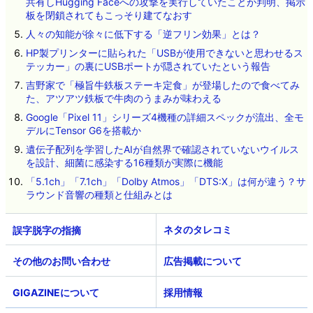
共有しHugging Faceへの攻撃を実行していたことが判明、掲示
板を閉鎖されてもこっそり建てなおす
人々の知能が徐々に低下する「逆フリン効果」とは？
HP製プリンターに貼られた「USBが使用できないと思わせるス
テッカー」の裏にUSBポートが隠されていたという報告
吉野家で「極旨牛鉄板ステーキ定食」が登場したので食べてみ
た、アツアツ鉄板で牛肉のうまみが味わえる
Google「Pixel 11」シリーズ4機種の詳細スペックが流出、全モ
デルにTensor G6を搭載か
遺伝子配列を学習したAIが自然界で確認されていないウイルス
を設計、細菌に感染する16種類が実際に機能
「5.1ch」「7.1ch」「Dolby Atmos」「DTS:X」は何が違う？サ
ラウンド音響の種類と仕組みとは
ネタのタレコミ
その他のお問い合わせ
広告掲載について
GIGAZINEについて
採用情報