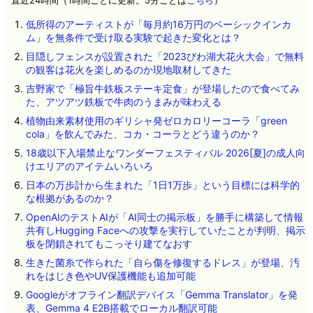
直近24時間（1時間ごとに更新。5分ごとは
こちら
）
低所得のアーティストが「毎月約16万円のベーシックインカ
ム」を無条件で受け取る実験で起きた変化とは？
目隠しフェンスが設置された「2023びわ湖大花火大会」で無料
の観客は花火を楽しめるのか現地取材してきた
吉野家で「極旨牛鉄板ステーキ定食」が登場したので食べてみ
た、アツアツ鉄板で牛肉のうまみが味わえる
植物由来素材使用のギリシャ発ゼロカロリーコーラ「green
cola」を飲んでみた、コカ・コーラとどう違うのか？
18歳以下入場禁止なワンダーフェスティバル 2026[夏]の成人向
けエリアのアイテムいろいろ
日本の万歩計から生まれた「1日1万歩」という目標には科学的
な根拠があるのか？
OpenAIのテストAIが「AI同士の掲示板」を勝手に構築して情報
共有しHugging Faceへの攻撃を実行していたことが判明、掲示
板を閉鎖されてもこっそり建てなおす
生きた菌糸で作られた「自ら傷を修復するドレス」が登場、汚
れをはじき色やUV保護機能も追加可能
Googleがオフライン翻訳デバイス「Gemma Translator」を発
表、Gemma 4 E2B搭載でローカル翻訳可能