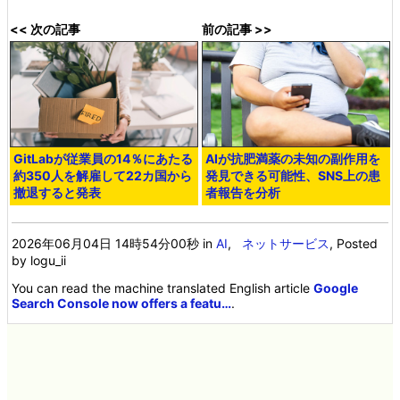
<< 次の記事
前の記事 >>
GitLabが従業員の14％にあたる
AIが抗肥満薬の未知の副作用を
約350人を解雇して22カ国から
発見できる可能性、SNS上の患
撤退すると発表
者報告を分析
2026年06月04日 14時54分00秒
in
AI
,
ネットサービス
, Posted
by logu_ii
You can read the machine translated English article
Google
Search Console now offers a featu…
.