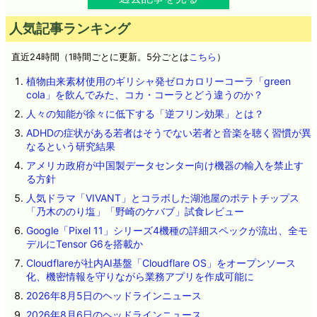
人気記事ランキング
直近24時間（1時間ごとに更新。5分ごとは
こちら
）
植物由来素材使用のギリシャ発ゼロカロリーコーラ「green
cola」を飲んでみた、コカ・コーラとどう違うのか？
人々の知能が徐々に低下する「逆フリン効果」とは？
ADHDの症状がある若者はそうでない若者と音楽を聴く習慣が異
なるという研究結果
アメリカ政府が中国製データセンター向け機器の輸入を禁止す
る方針
人気ドラマ「VIVANT」とコラボした湖池屋のポテトチップス
「乃木ののり塩」「野崎のケバブ」試食レビュー
Google「Pixel 11」シリーズ4機種の詳細スペックが流出、全モ
デルにTensor G6を搭載か
Cloudflareが社内AI基盤「Cloudflare OS」をオープンソース
化、機密情報を守りながら業務アプリを作成可能に
2026年8月5日のヘッドラインニュース
2026年8月6日のヘッドラインニュース