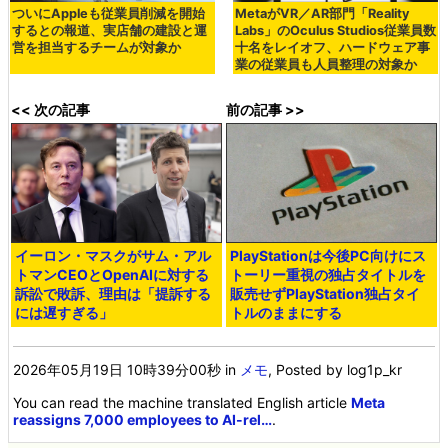
ついにAppleも従業員削減を開始
MetaがVR／AR部門「Reality
するとの報道、実店舗の建設と運
Labs」のOculus Studios従業員数
営を担当するチームが対象か
十名をレイオフ、ハードウェア事
業の従業員も人員整理の対象か
<< 次の記事
前の記事 >>
イーロン・マスクがサム・アル
PlayStationは今後PC向けにス
トマンCEOとOpenAIに対する
トーリー重視の独占タイトルを
訴訟で敗訴、理由は「提訴する
販売せずPlayStation独占タイ
には遅すぎる」
トルのままにする
2026年05月19日 10時39分00秒
in
メモ
, Posted by log1p_kr
You can read the machine translated English article
Meta
reassigns 7,000 employees to AI-rel…
.