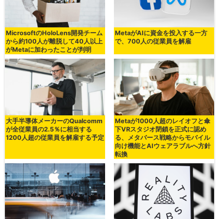
MicrosoftのHoloLens開発チーム
MetaがAIに資金を投入する一方
から約100人が離脱して40人以上
で、700人の従業員を解雇
がMetaに加わったことが判明
大手半導体メーカーのQualcomm
Metaが1000人超のレイオフと傘
が全従業員の2.5％に相当する
下VRスタジオ閉鎖を正式に認め
1200人超の従業員を解雇する予定
る、メタバース戦略からモバイル
向け機能とAIウェアラブルへ方針
転換