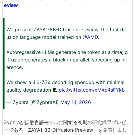
eview
We present ZAYA1-8B-Diffusion-Preview, the first diff
usion language model trained on
@AMD
.
Autoregressive LLMs generate one token at a time; d
iffusion generates a block in parallel, speeding up inf
erence.
We show a 4.6-7.7x decoding speedup with minimal
quality degradation 🧵
pic.twitter.com/xMXp4sFYkb
— Zyphra (@ZyphraAI)
May 14, 2026
Zyphraが拡散言語モデルに関する初期の研究成果プレビュ
ーである「ZAYA1-8B-Diffusion-Preview」を発表しまし