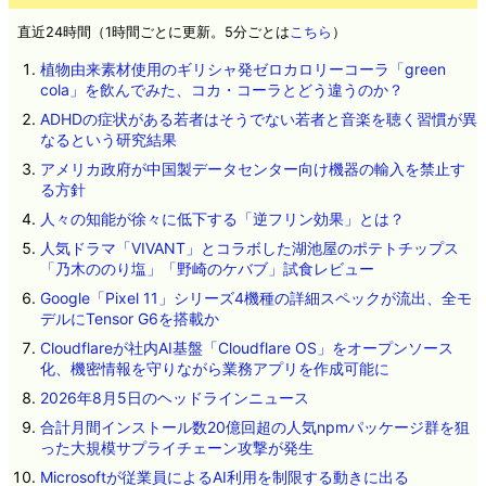
直近24時間（1時間ごとに更新。5分ごとは
こちら
）
植物由来素材使用のギリシャ発ゼロカロリーコーラ「green
cola」を飲んでみた、コカ・コーラとどう違うのか？
ADHDの症状がある若者はそうでない若者と音楽を聴く習慣が異
なるという研究結果
アメリカ政府が中国製データセンター向け機器の輸入を禁止す
る方針
人々の知能が徐々に低下する「逆フリン効果」とは？
人気ドラマ「VIVANT」とコラボした湖池屋のポテトチップス
「乃木ののり塩」「野崎のケバブ」試食レビュー
Google「Pixel 11」シリーズ4機種の詳細スペックが流出、全モ
デルにTensor G6を搭載か
Cloudflareが社内AI基盤「Cloudflare OS」をオープンソース
化、機密情報を守りながら業務アプリを作成可能に
2026年8月5日のヘッドラインニュース
合計月間インストール数20億回超の人気npmパッケージ群を狙
った大規模サプライチェーン攻撃が発生
Microsoftが従業員によるAI利用を制限する動きに出る