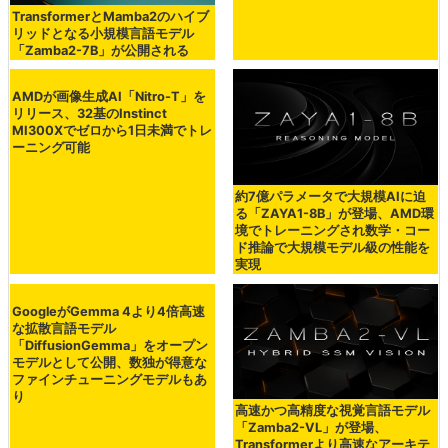
TransformerとMamba2のハイブ
リッドとなる小規模言語モデル
「Zamba2-7B」が公開される
AMDが画像生成AI「Nitro-T」を
リリース、32基のInstinct
MI300Xでゼロから1日未満でトレ
ーニング可能
約7億パラメータで大規模AIに迫
る「ZAYA1-8B」が登場、AMD環
境でトレーニングされ数学・コー
ド推論で大規模モデル級の性能を
実現
GoogleがGemma 4より4倍高速
な拡散言語モデル
「DiffusionGemma」をオープン
モデルとして公開、数独が得意な
ファインチューニングモデルもあ
り
高速かつ高精度な視覚言語モデル
「Zamba2-VL」が登場、
Transformerより高速なアーキテ