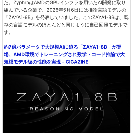
た。ZyphraはAMDのGPUインフラを用いたAI開発に取り
組んでいる企業で、2026年5月6日には推論言語モデルの
「ZAYA1-8B」を発表していました。このZAYA1-8Bは、既
存の言語モデルのほとんどと同じように自己回帰モデルで
す。
約7億パラメータで大規模AIに迫る「ZAYA1-8B」が登
場、AMD環境でトレーニングされ数学・コード推論で大
規模モデル級の性能を実現 - GIGAZINE