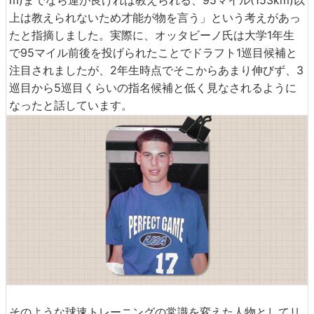
m)までなら運が良ければ教えられる、95マイル(153km)以
上は教えられないため才能が物を言う」という考えがあっ
たと指摘しました。実際に、オッタビーノ氏は大学1年生
で95マイル前後を投げられたことでドラフト1巡目候補と
注目されましたが、2年生時点でそこからあまり伸びず、3
巡目から5巡目くらいの指名候補と低く見なされるように
なったと話しています。
そのような球速トレーニングの常識を変えた人物としてリ