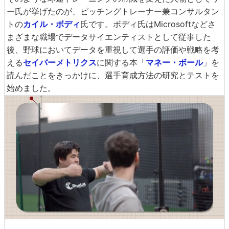
ー氏が挙げたのが、ピッチングトレーナー兼コンサルタン
トの
カイル・ボディ
氏です。ボディ氏はMicrosoftなどさ
まざまな職場でデータサイエンティストとして従事した
後、野球においてデータを重視して選手の評価や戦略を考
える
セイバーメトリクス
に関する本「
マネー・ボール
」を
読んだことをきっかけに、選手育成方法の研究とテストを
始めました。