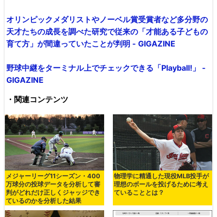
オリンピックメダリストやノーベル賞受賞者など多分野の
天才たちの成長を調べた研究で従来の「才能ある子どもの
育て方」が間違っていたことが判明 - GIGAZINE
野球中継をターミナル上でチェックできる「Playball!」 -
GIGAZINE
・関連コンテンツ
メジャーリーグ11シーズン・400
物理学に精通した現役MLB投手が
万球分の投球データを分析して審
理想のボールを投げるために考え
判がどれだけ正しくジャッジでき
ていることとは？
ているのかを分析した結果