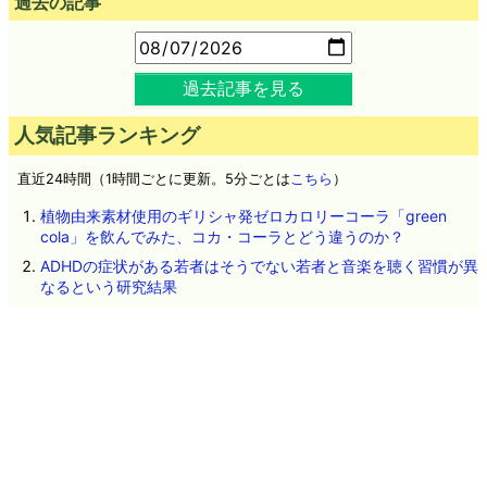
過去の記事
過去記事を見る
人気記事ランキング
直近24時間（1時間ごとに更新。5分ごとは
こちら
）
植物由来素材使用のギリシャ発ゼロカロリーコーラ「green
cola」を飲んでみた、コカ・コーラとどう違うのか？
ADHDの症状がある若者はそうでない若者と音楽を聴く習慣が異
なるという研究結果
アメリカ政府が中国製データセンター向け機器の輸入を禁止す
る方針
人々の知能が徐々に低下する「逆フリン効果」とは？
人気ドラマ「VIVANT」とコラボした湖池屋のポテトチップス
「乃木ののり塩」「野崎のケバブ」試食レビュー
Google「Pixel 11」シリーズ4機種の詳細スペックが流出、全モ
デルにTensor G6を搭載か