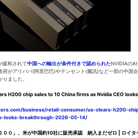
制が緩和されて
中国への輸出が条件付きで認められた
NVIDIAの
政府がアリババ(阿里巴巴)やテンセント(騰訊)など一部の中国
かりました。
ars H200 chip sales to 10 China firms as Nvidia CEO look
ters.com/business/retail-consumer/us-clears-h200-chip
eo-looks-breakthrough-2026-05-14/
００」、米が中国約10社に販売承認 納入まだゼロ | ロイタ