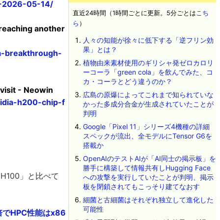
-2026-05-14/
直近24時間（1時間ごとに更新。5分ごとは
こち
ら
）
 reaching another
人々の知能が徐々に低下する「逆フリン効
果」とは？
a-breakthrough-
植物由来素材使用のギリシャ発ゼロカロリ
ーコーラ「green cola」を飲んでみた、コ
カ・コーラとどう違うのか？
visit - Neowin
広島の原爆によってこれまで知られていな
idia-h200-chip-f
かった多成分合金が生成されていたことが
判明
Google「Pixel 11」シリーズ4機種の詳細
スペックが流出、全モデルにTensor G6を
搭載か
OpenAIのテストAIが「AI同士の掲示板」を
勝手に構築して情報共有しHugging Face
H100」と比べて
への攻撃を実行していたことが判明、掲示
板を閉鎖されてもこっそり建てなおす
細菌と古細菌はそれぞれ独立して進化した
可能性
倍でHPC性能はx86