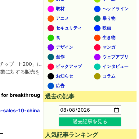
取材
ヘッドライン
アニメ
乗り物
セキュリティ
映画
食
生き物
デザイン
マンガ
創作
ウェブアプリ
AIチップ「H200」に
ピックアップ
インタビュー
企業に対する販売を
お知らせ
コラム
広告
s for breakthroug
過去の記事
-sales-10-china
過去記事を見る
ー
人気記事ランキング