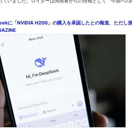
れていました。ロイターは関係者からの情報として「中国への
Seekに「NVIDIA H200」の購入を承認したとの報道、ただ
AZINE