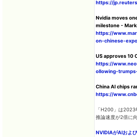
https://jp.reu
Nvidia moves one
milestone - Mar
https://www.mar
on-chinese-expo
US approves 10 C
https://www.neo
ollowing-trumps-
China AI chips r
https://www.cnb
「H200」は202
推論速度が2倍に
NVIDIAがAIお