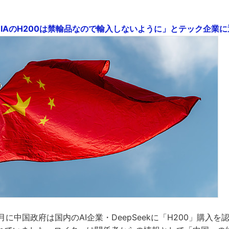
IAのH200は禁輸品なので輸入しないように」とテック企業に通達 
2月に中国政府は国内のAI企業・DeepSeekに「H200」購入