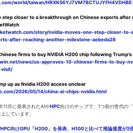
ters.com/world/taiwan/HRXKS6YJ7VM7BCTUJYFH4VDHBE
 step closer to a breakthrough on Chinese exports after
ketWatch
ketwatch.com/story/nvidia-moves-one-step-closer-to-
rts-after-reaching-another-milestone-aebeda28
hinese firms to buy NVIDIA H200 chip following Trump's 
win.net/news/us-approves-10-chinese-firms-to-buy-nv
visit/
amp up as Nvidia H200 access unclear
c.com/2026/05/14/china-ai-chips-nvidia.html
3年11月に発表されたAIや
HPC
向けのチップで、1つ前の世代の「
向上しています。
よびHPC向けGPU「H200」を発表、H100と比べて推論速度が2