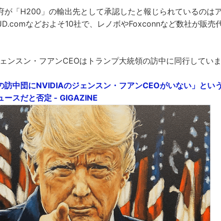
府が「H200」の輸出先として承認したと報じられているのは
e、JD.comなどおよそ10社で、レノボやFoxconnなど数社が
のジェンスン・フアンCEOはトランプ大統領の訪中に同行してい
訪中団にNVIDIAのジェンスン・フアンCEOがいない」とい
スだと否定 - GIGAZINE