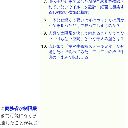
遺伝子配列を学習したAIが自然界で確認さ
れていないウイルスを設計、細菌に感染す
る16種類が実際に機能
一体なぜ鋭くて硬いはずのカミソリの刃が
ヒゲを剃っただけで鈍ってしまうのか？
人類が太陽系を決して離れることができな
い「何もない空間」という最大の壁とは？
吉野家で「極旨牛鉄板ステーキ定食」が登
場したので食べてみた、アツアツ鉄板で牛
肉のうまみが味わえる
月に
商務省が制限緩
付きで可能になりま
通達したことが報じ