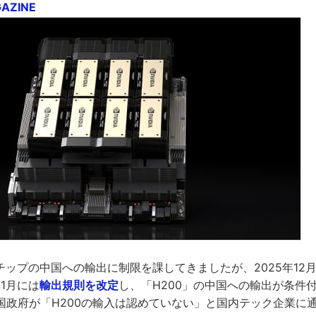
GAZINE
チップの中国への輸出に制限を課してきましたが、2025年12
年1月には
輸出規則を改定
し、「H200」の中国への輸出が条件
国政府が「H200の輸入は認めていない」と国内テック企業に