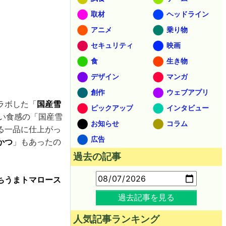
取材
ヘッドライン
アニメ
乗り物
セキュリティ
映画
食
生き物
デザイン
マンガ
創作
ウェブアプリ
ラボした「
国産雪
ピックアップ
インタビュー
かい食感の「国産雪
お知らせ
コラム
る一品に仕上がっ
広告
かつ
」もあったの
過去の記事
ちうまトマロース
過去記事を見る
人気記事ランキング