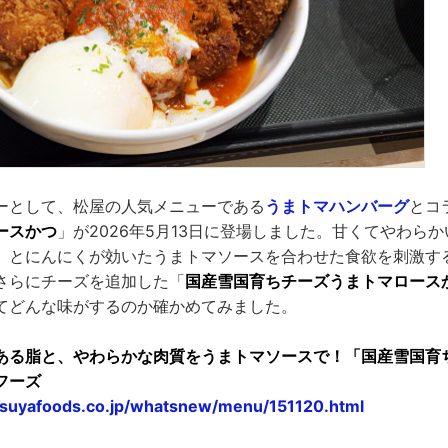
ーとして、松屋の人気メニューである
うまトマハンバーグ
とコ
ースかつ
」が2026年5月13日に登場しました。甘くてやわら
」とにんにくが効いたうまトマソースを合わせた食欲を刺激す
さらにチーズを追加した「
国産雪国育ちチーズうまトマロース
てどんな味がするのか確かめてみました。
ある脂と、やわらかな肉質をうまトマソースで！「国産雪国育
フーズ
suyafoods.co.jp/whatsnew/menu/151120.html