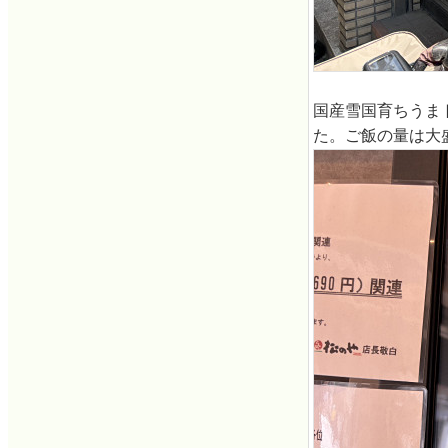
国産雪国育ちうま
た。ご飯の量は大