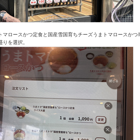
トマロースかつ定食と国産雪国育ちチーズうまトマロースかつ
盛りを選択。