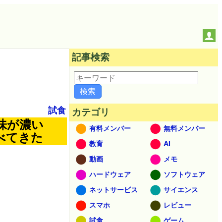
記事検索
試食
カテゴリ
味が濃い
有料メンバー
無料メンバー
べてきた
教育
AI
動画
メモ
ハードウェア
ソフトウェア
ネットサービス
サイエンス
スマホ
レビュー
試食
ゲーム