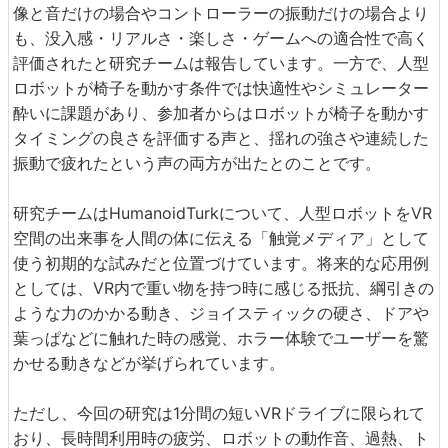
像と音だけの場合やコントローラーの振動だけの場合より
も、没入感・リアルさ・楽しさ・ゲームへの適合性で高く
評価されたと研究チームは報告しています。一方で、人型
ロボットが椅子を動かす条件では快適性やシミュレーター
酔いに課題があり、参加者からはロボットが椅子を動かす
タイミングの良さを評価する声と、揺れの強さや連続した
振動で疲れたという声の両方が出たとのことです。
研究チームはHumanoidTurkについて、人型ロボットをVR
空間の出来事を人間の体に伝える「触覚メディア」として
使う初期的な試みだと位置づけています。将来的な応用例
としては、VR内で重い物を持つ時に感じる抵抗、綱引きの
ような力のかかる動き、ジョイスティックの硬さ、ドアや
葉っぱなどに触れた時の感覚、ホラー体験でユーザーを驚
かせる動きなどが挙げられています。
ただし、今回の研究は1分間の短いVRドライブに限られて
おり、長時間利用時の疲労、ロボットの動作音、過熱、ト