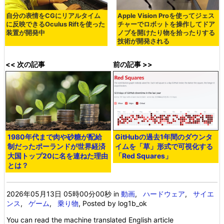
自分の表情をCGにリアルタイム
Apple Vision Proを使ってジェス
に反映できるOculus Riftを使った
チャーでロボットを操作してドア
装置が開発中
ノブを開けたり物を拾ったりする
技術が開発される
<< 次の記事
前の記事 >>
1980年代まで肉や砂糖が配給
GitHubの過去1年間のダウンタ
制だったポーランドが世界経済
イムを「草」形式で可視化する
大国トップ20に名を連ねた理由
「Red Squares」
とは？
2026年05月13日 05時00分00秒
in
動画
,
ハードウェア
,
サイエ
ンス
,
ゲーム
,
乗り物
, Posted by log1b_ok
You can read the machine translated English article