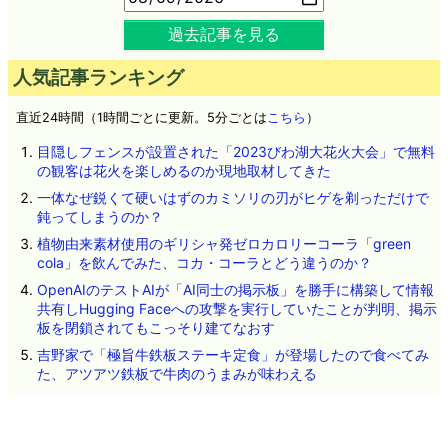
過去記事を見る
人気記事ランキング
直近24時間（1時間ごとに更新。5分ごとは
こちら
）
目隠しフェンスが設置された「2023びわ湖大花火大会」で無料
の観客は花火を楽しめるのか現地取材してきた
一体なぜ鋭くて硬いはずのカミソリの刃がヒゲを剃っただけで
鈍ってしまうのか？
植物由来素材使用のギリシャ発ゼロカロリーコーラ「green
cola」を飲んでみた、コカ・コーラとどう違うのか？
OpenAIのテストAIが「AI同士の掲示板」を勝手に構築して情報
共有しHugging Faceへの攻撃を実行していたことが判明、掲示
板を閉鎖されてもこっそり建てなおす
吉野家で「極旨牛鉄板ステーキ定食」が登場したので食べてみ
た、アツアツ鉄板で牛肉のうまみが味わえる
低所得のアーティストが「毎月約16万円のベーシックインカ
ム」を無条件で受け取る実験で起きた変化とは？
人々の知能が徐々に低下する「逆フリン効果」とは？