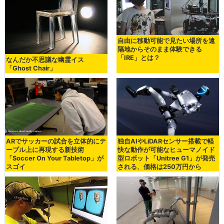
自由に移動可能で見たい場所を遠
隔地からそのまま体験できる
「IRE」とは？
なんだか不思議な幽霊イス
「Ghost Chair」
ARでサッカーの試合を立体的にテ
独自AIやLiDARセンサー搭載で軽
ーブル上に再現する新技術
快な動作が可能なヒューマノイド
「Soccer On Your Tabletop」が
型ロボット「Unitree G1」が発売
スゴイ
される、価格は250万円から