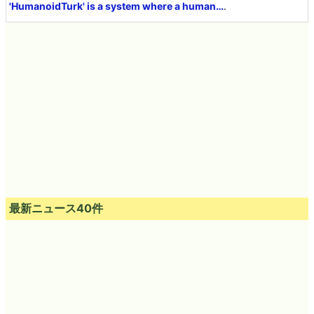
'HumanoidTurk' is a system where a human…
.
最新ニュース40件