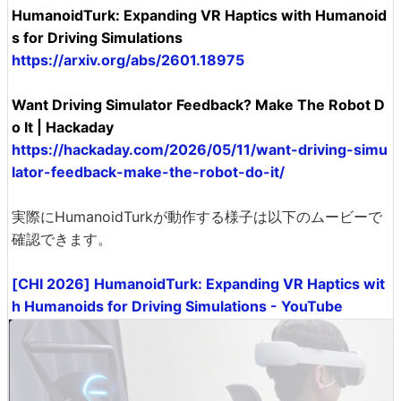
HumanoidTurk: Expanding VR Haptics with Humanoid
s for Driving Simulations
https://arxiv.org/abs/2601.18975
Want Driving Simulator Feedback? Make The Robot D
o It | Hackaday
https://hackaday.com/2026/05/11/want-driving-simu
lator-feedback-make-the-robot-do-it/
実際にHumanoidTurkが動作する様子は以下のムービーで
確認できます。
[CHI 2026] HumanoidTurk: Expanding VR Haptics wit
h Humanoids for Driving Simulations - YouTube