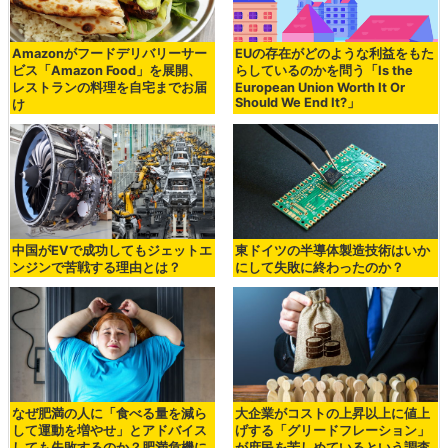
Amazonがフードデリバリーサー
EUの存在がどのような利益をもた
ビス「Amazon Food」を展開、
らしているのかを問う「Is the
レストランの料理を自宅までお届
European Union Worth It Or
Should We End It?」
け
中国がEVで成功してもジェットエ
東ドイツの半導体製造技術はいか
ンジンで苦戦する理由とは？
にして失敗に終わったのか？
なぜ肥満の人に「食べる量を減ら
大企業がコストの上昇以上に値上
して運動を増やせ」とアドバイス
げする「グリードフレーション」
しても失敗するのか？肥満危機に
が庶民を苦しめているという調査