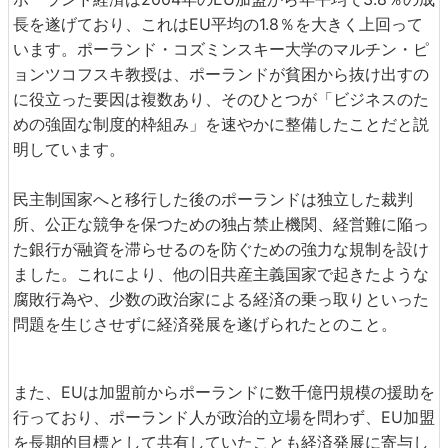
長を遂げており、これはEU平均の1.8％を大きく上回って
います。ポーランド・コズミンスキー大学のマルチン・ピ
ョンツコフスキ教授は、ポーランドが貧困から抜け出すの
に役立った要因は複数あり、そのひとつが「ビジネスのた
めの強固な制度的枠組み」を速やかに整備したことだと説
明しています。
民主制国家へと移行した後のポーランドは独立した裁判
所、公正な競争を保つための独占禁止機関、経営難に陥っ
た銀行が融資を滞らせるのを防ぐための強力な規制を設け
ました。これにより、他の旧共産主義国家で起きたような
腐敗行為や、少数の政治家による経済の乗っ取りといった
問題を生じさせずに経済発展を遂げられたとのこと。
また、EUは加盟前からポーランドに数千億円規模の援助を
行っており、ポーランド人が政治的立場を問わず、EU加盟
を長期的目標として共有していたことも経済発展に寄与し