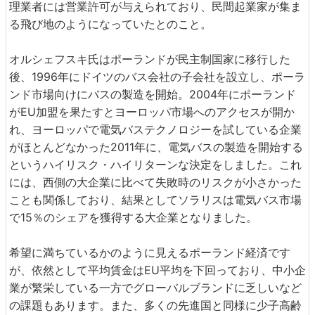
理業者には営業許可が与えられており、民間起業家が集ま
る飛び地のようになっていたとのこと。
オルシェフスキ氏はポーランドが民主制国家に移行した
後、1996年にドイツのバス会社の子会社を設立し、ポーラ
ンド市場向けにバスの製造を開始。2004年にポーランド
がEU加盟を果たすとヨーロッパ市場へのアクセスが開か
れ、ヨーロッパで電気バステクノロジーを試している企業
がほとんどなかった2011年に、電気バスの製造を開始する
というハイリスク・ハイリターンな決定をしました。これ
には、西側の大企業に比べて失敗時のリスクが小さかった
ことも関係しており、結果としてソラリスは電気バス市場
で15％のシェアを獲得する大企業となりました。
希望に満ちているかのように見えるポーランド経済です
が、依然として平均賃金はEU平均を下回っており、中小企
業が繁栄している一方でグローバルブランドに乏しいなど
の課題もあります。また、多くの先進国と同様に少子高齢