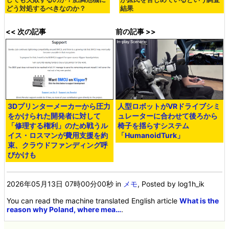
どう対処するべきなのか？
結果
<< 次の記事
前の記事 >>
3Dプリンターメーカーから圧力
人型ロボットがVRドライブシミ
をかけられた開発者に対して
ュレーターに合わせて後ろから
「修理する権利」のため戦うル
椅子を揺らすシステム
イス・ロスマンが費用支援を約
「HumanoidTurk」
束、クラウドファンディング呼
びかけも
2026年05月13日 07時00分00秒
in
メモ
, Posted by log1h_ik
You can read the machine translated English article
What is the
reason why Poland, where mea…
.