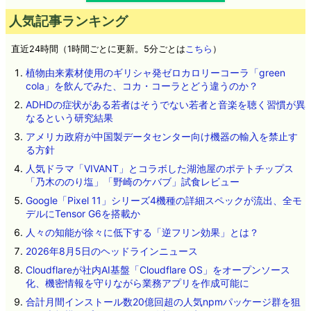
人気記事ランキング
直近24時間（1時間ごとに更新。5分ごとは
こちら
）
植物由来素材使用のギリシャ発ゼロカロリーコーラ「green
cola」を飲んでみた、コカ・コーラとどう違うのか？
ADHDの症状がある若者はそうでない若者と音楽を聴く習慣が異
なるという研究結果
アメリカ政府が中国製データセンター向け機器の輸入を禁止す
る方針
人気ドラマ「VIVANT」とコラボした湖池屋のポテトチップス
「乃木ののり塩」「野崎のケバブ」試食レビュー
Google「Pixel 11」シリーズ4機種の詳細スペックが流出、全モ
デルにTensor G6を搭載か
人々の知能が徐々に低下する「逆フリン効果」とは？
2026年8月5日のヘッドラインニュース
Cloudflareが社内AI基盤「Cloudflare OS」をオープンソース
化、機密情報を守りながら業務アプリを作成可能に
合計月間インストール数20億回超の人気npmパッケージ群を狙