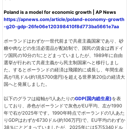
Poland is a model for economic growth | AP News
https://apnews.com/article/poland-economy-growth
-g20-gdp-26fe06e120398410f8d773ba5661e7aa
ポーランドはわずか一世代前まで共産主義国家であり、砂
糖や肉などの生活必需品が配給制で、国民の賃金は西ドイ
ツ国民の10分の1にとどまっていましたが、1989年に自由
選挙が行われて共産主義から民主制国家へと移行しまし
た。するとポーランドの経済は飛躍的に成長し、年間生産
高が1兆ドル(約1兆5700億円)を超える世界第20位の経済大
国へと発展しました。
以下のグラフは縦軸が1人あたりの
GDP(国内総生産)
を表
しており、赤色がポーランドで灰色がEU平均、左が1990
年で右が2025年です。1990年時点でポーランドの1人あた
りGDPはわずか6730ドル(約106万円)で、EU平均のわずか
38％にとどまっていましたが、2025年には5万5340ドル