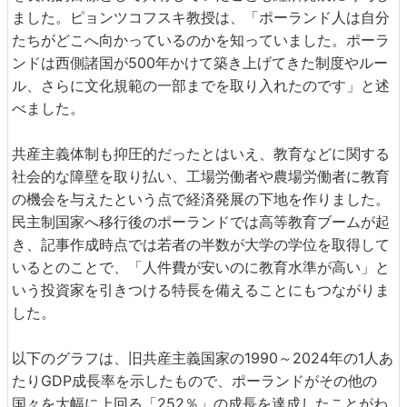
ました。ピョンツコフスキ教授は、「ポーランド人は自分
たちがどこへ向かっているのかを知っていました。ポーラ
ンドは西側諸国が500年かけて築き上げてきた制度やルー
ル、さらに文化規範の一部までを取り入れたのです」と述
べました。
共産主義体制も抑圧的だったとはいえ、教育などに関する
社会的な障壁を取り払い、工場労働者や農場労働者に教育
の機会を与えたという点で経済発展の下地を作りました。
民主制国家へ移行後のポーランドでは高等教育ブームが起
き、記事作成時点では若者の半数が大学の学位を取得して
いるとのことで、「人件費が安いのに教育水準が高い」と
いう投資家を引きつける特長を備えることにもつながりま
した。
以下のグラフは、旧共産主義国家の1990～2024年の1人あ
たりGDP成長率を示したもので、ポーランドがその他の
国々を大幅に上回る「252％」の成長を達成したことがわ