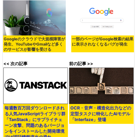
Googleのクラウドで大規模障害が
一部のページがGoogle検索の結果
発生、YouTubeやGmailなど多く
に表示されなくなるバグが発生
のサービスが影響を受ける
<< 次の記事
前の記事 >>
毎週数百万回ダウンロードされ
OCR・音声・構造化出力などの
る人気JavaScriptライブラリ群
定型タスクに特化したAIモデル
「TanStack」にサプライチェ
「Interfaze」登場
ーン攻撃、問題のあるバージョ
ンをインストールした開発環境
では認証情報流出の恐れ