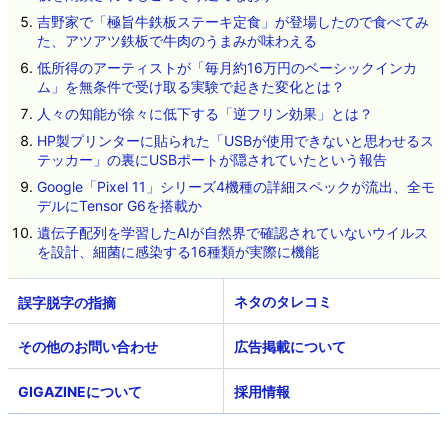
吉野家で「極旨牛鉄板ステーキ定食」が登場したので食べてみ
た、アツアツ鉄板で牛肉のうまみが味わえる
低所得のアーティストが「毎月約16万円のベーシックインカ
ム」を無条件で受け取る実験で起きた変化とは？
人々の知能が徐々に低下する「逆フリン効果」とは？
HP製プリンターに貼られた「USBが使用できないと思わせるス
テッカー」の裏にUSBポートが隠されていたという報告
Google「Pixel 11」シリーズ4機種の詳細スペックが流出、全モ
デルにTensor G6を搭載か
遺伝子配列を学習したAIが自然界で確認されていないウイルス
を設計、細菌に感染する16種類が実際に機能
ネタのタレコミ
その他のお問い合わせ
広告掲載について
GIGAZINEについて
採用情報