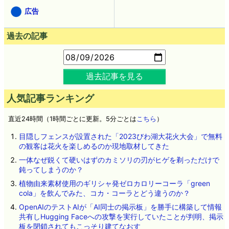
広告
過去の記事
過去記事を見る
人気記事ランキング
直近24時間（1時間ごとに更新。5分ごとは
こちら
）
目隠しフェンスが設置された「2023びわ湖大花火大会」で無料
の観客は花火を楽しめるのか現地取材してきた
一体なぜ鋭くて硬いはずのカミソリの刃がヒゲを剃っただけで
鈍ってしまうのか？
植物由来素材使用のギリシャ発ゼロカロリーコーラ「green
cola」を飲んでみた、コカ・コーラとどう違うのか？
OpenAIのテストAIが「AI同士の掲示板」を勝手に構築して情報
共有しHugging Faceへの攻撃を実行していたことが判明、掲示
板を閉鎖されてもこっそり建てなおす