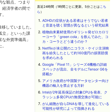
的な観点、つまり
直近24時間（1時間ごとに更新。5分ごとは
こち
、経済学者の間で
ら
）
す。
ADHDの症状がある若者はそうでない若者
と音楽を聴く習慣が異なるという研究結果
で推移していました。
植物由来素材使用のギリシャ発ゼロカロリ
孤立」といった課
ーコーラ「green cola」を飲んでみた、コ
富な外貨準備高」
カ・コーラとどう違うのか？
た。
Netflixが未公開のニコラス・ケイジ主演映
画を紛失したとして約160億円の損害賠償
を求められる
Google「Pixel 11」シリーズ4機種の詳細
スペックが流出、全モデルにTensor G6を
搭載か
アメリカ政府が中国製データセンター向け
機器の輸入を禁止する方針
Intelが2年延長保証の対象CPUを発表、ク
ラッシュ多発CPUの無償交換が可能に
がん細胞が自らDNAを壊して進化している
可能性が研究によって指摘される