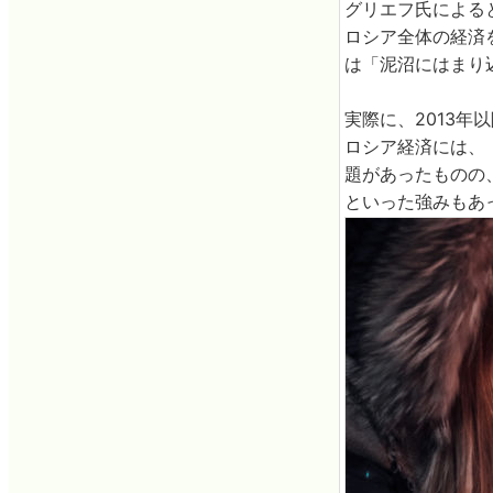
グリエフ氏による
ロシア全体の経済
は「泥沼にはまり
実際に、2013年
ロシア経済には、
題があったものの
といった強みもあ