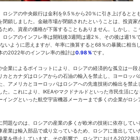
、ロシアの中央銀行は金利を9.5％から20％に引き上げるとと
を閉鎖しました。金融市場が閉鎖されたということは、投資家
るため、資産の価格が下落することもありません。しかし、こ
、ロシアのインフレ率は開戦後3週間は週2％、その後は週1％
くないように思えますが、年率に換算すると68％の暴騰に相当
本の2022年のインフレ率の推計は
0.98％
です。
や企業によるボイコットにより、ロシアの経済的な孤立は一段
リカとカナダはロシアからの石油の輸入を禁止し、ヨーロッパ
た、アメリカとヨーロッパはロシアへの先進技術の輸出を禁止
した。これにより、IKEAやマクドナルドといった市民生活に
ーイングといった航空宇宙機器メーカーまで多くの企業がロシ
に問題なのは、ロシアの産業の多くが欧米の技術に依存してい
車産業は輸入部品で成り立っているため、ロシアに進出してい
操業を停止しています。その影響で、ロシアにおける2022年