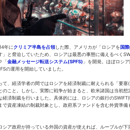
14年に
クリミア半島を占領
した際、アメリカが「ロシアを
国際
す」と脅迫していたため、ロシアは最悪の事態に備えるべくSWI
ク「
金融メッセージ転送システム(SPFS)
」を開発。ほぼロシア
SPFSの運用を開始していました。
って、経済学者の間ではロシアを経済制裁に耐えられる「要塞(
とのこと。しかし、実際に戦争が始まると、欧米諸国は当初想
な経済制裁を行いました。具体的には、ロシアの銀行のSWIFT
まで資産凍結の制裁対象とし、政府系ファンドを含む外貨準備
ロシア政府が持っている外国の資産が使えれば、ルーブルが下