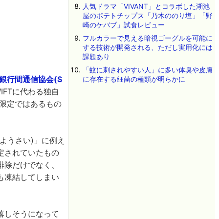
人気ドラマ「VIVANT」とコラボした湖池
屋のポテトチップス「乃木ののり塩」「野
崎のケバブ」試食レビュー
フルカラーで見える暗視ゴーグルを可能に
する技術が開発される、ただし実用化には
課題あり
「蚊に刺されやすい人」に多い体臭や皮膚
銀行間通信協会(S
に存在する細菌の種類が明らかに
FTに代わる独自
限定ではあるもの
ようさい)」に例え
定されていたもの
排除だけでなく、
も凍結してしまい
落しそうになって