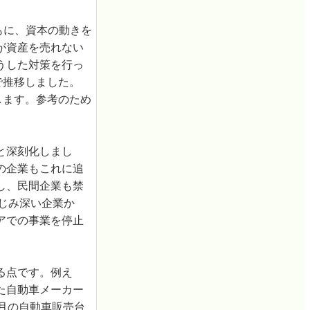
もに、資本の動きを
が資産を売れない
うした対策を行っ
で推移しました。
します。参考のため
と深刻化しまし
の企業もこれに追
し、民間企業も禁
なじみ深い企業か
アでの事業を停止
る点です。例え
た自動車メーカー
3月の自動車販売台