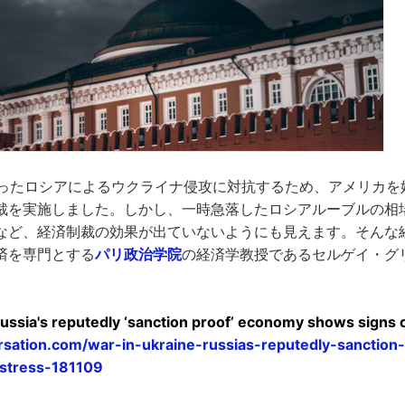
始まったロシアによるウクライナ侵攻に対抗するため、アメリカ
裁を実施しました。しかし、一時急落したロシアルーブルの相
など、経済制裁の効果が出ていないようにも見えます。そんな
済を専門とする
パリ政治学院
の経済学教授であるセルゲイ・グ
Russia's reputedly ‘sanction proof’ economy shows signs 
ersation.com/war-in-ukraine-russias-reputedly-sanctio
stress-181109