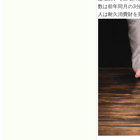
数は前年同月の3
人は耐久消費財を