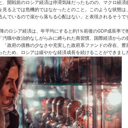
と、開戦前のロシア経済は停滞気味だったものの、マクロ経済
を見る上では危機的ではなかったとのこと。このような状態は
込んでいるので崖から落ちる心配はない」と表現されるそうで
以降のロシア経済は、年平均にすると約1％前後のGDP成長率
「汚職や政治的なしがらみに縛られた商習慣、国際経済からの
、「政府の債務の少なさや充実した政府系ファンドの存在、豊
ったため、ロシアは緩やかな経済成長を続けることができまし