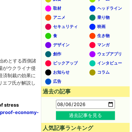
取材
ヘッドライン
アニメ
乗り物
セキュリティ
映画
食
生き物
デザイン
マンガ
創作
ウェブアプリ
を始めとする西側諸
ピックアップ
インタビュー
場がウクライナ侵
お知らせ
コラム
経済制裁の効果に
広告
リエフ氏が解説し
過去の記事
of stress
n-proof-economy-
過去記事を見る
人気記事ランキング