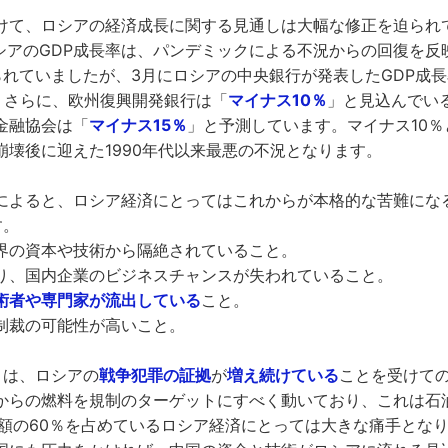
けて、ロシアの経済成長に関する見通しは大幅な修正を迫られ
ロシアのGDP成長率は、パンデミックによる不況からの回復を反
られていましたが、3月にロシアの中央銀行が発表したGDP成
。さらに、欧州復興開発銀行は「
マイナス10％
」と見込んでい
金融協会は「
マイナス15％
」と予測しています。マイナス10
崩壊後に迎えた1990年代以来最悪の不況となります。
によると、ロシア経済にとってはこれからが本格的な苦難にな
す。
界の資本や技術から隔絶されていること。
り、国内企業のビジネスチャンスが失われていること。
術者や専門家が流出している
こと。
制裁の可能性が高いこと。
とは、ロシアの
戦争犯罪の証拠
が
増え続けている
ことを受けて
からの燃料を規制のターゲットにすべく動いており、これは石
出額の60％を占めているロシア経済にとっては大きな痛手とな