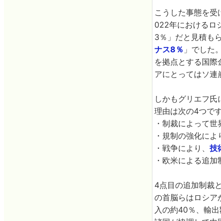
こうした事態を受
022年における
3％」だと見積も
ナス8％
」でした
を拠点とする国際
アにとってはソ連
しかもグリエフ氏
理由は次の4つで
・制裁によって世
・規制の強化によ
・戦争により、
技
・欧米による追加
4点目の追加制裁
の首脳らはロシア
入の約40％、輸