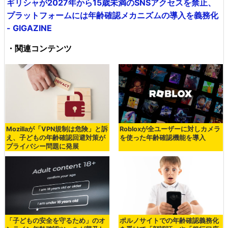
ギリシャが2027年から15歳未満のSNSアクセスを禁止、
プラットフォームには年齢確認メカニズムの導入を義務化
- GIGAZINE
・関連コンテンツ
Mozillaが「VPN規制は危険」と訴
Robloxが全ユーザーに対しカメラ
え、子どもの年齢確認回避対策が
を使った年齢確認機能を導入
プライバシー問題に発展
「子どもの安全を守るため」のオ
ポルノサイトでの年齢確認義務化