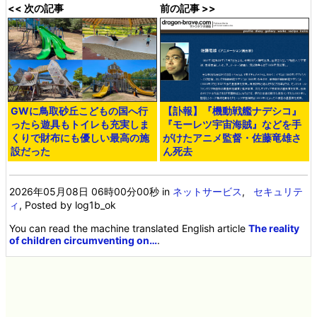
<< 次の記事
前の記事 >>
GWに鳥取砂丘こどもの国へ行
【訃報】『機動戦艦ナデシコ』
ったら遊具もトイレも充実しま
『モーレツ宇宙海賊』などを手
くりで財布にも優しい最高の施
がけたアニメ監督・佐藤竜雄さ
設だった
ん死去
2026年05月08日 06時00分00秒
in
ネットサービス
,
セキュリテ
ィ
, Posted by log1b_ok
You can read the machine translated English article
The reality
of children circumventing on…
.