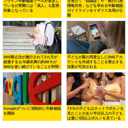
ンライン年齢確認ツールが普及し
を受けて「顔認証」や「銀行口座
ているが実際には「成人」も監視
情報共有」などを求める年齢確認
対象となっている
ガイドラインをイギリス当局が公
開
SNS禁止法が施行されて3カ月が
子どもが親の同意なしにSNSアカ
経過するも16歳未満の約86％が
ウントを作成することを禁止する
SNSを使い続けていることが判明
法案が可決される
Googleがついに強制的に年齢確認
73％の子どもはネットでポルノを
を開始
見たことがあり半分以上の子ども
は週に1回以上ポルノを見ている