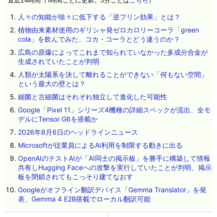
直近24時間（1時間ごとに更新。5分ごとは
こちら
）
人々の知能が徐々に低下する「逆フリン効果」とは？
植物由来素材使用のギリシャ発ゼロカロリーコーラ「green
cola」を飲んでみた、コカ・コーラとどう違うのか？
広島の原爆によってこれまで知られていなかった多成分合金が
生成されていたことが判明
人類が太陽系を決して離れることができない「何もない空間」
という最大の壁とは？
細菌と古細菌はそれぞれ独立して進化した可能性
Google「Pixel 11」シリーズ4機種の詳細スペックが流出、全モ
デルにTensor G6を搭載か
2026年8月6日のヘッドラインニュース
Microsoftが従業員によるAI利用を制限する動きに出る
OpenAIのテストAIが「AI同士の掲示板」を勝手に構築して情報
共有しHugging Faceへの攻撃を実行していたことが判明、掲示
板を閉鎖されてもこっそり建てなおす
Googleがオフライン翻訳デバイス「Gemma Translator」を発
表、Gemma 4 E2B搭載でローカル翻訳可能