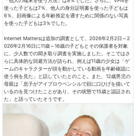
「他人の端末を使う方法」は8％でした。さらに、VPNを
使った子どもは7％、他人の身分証明書を使った子どもは
6％、顔画像による年齢推定を通すために関係のない写真
を使った子どもは3％でした。
Internet Mattersは追加の調査として、2026年2月2日～2
026年2月16日に11歳～16歳の子どもとその保護者を対象
に、少人数での聞き取り調査を実施しました。そこではさ
らに具体的な回避方法が語られ、例えば11歳の少女は「ゲ
ームのキャラクターが頭を動かしている動画を年齢確認に
使う例を見た」と話していたとのこと。また、12歳男児の
母親は「息子がアイブロウペンシルで顔に口ひげを描いて
いるのを見つけたことがあり、その状態で15歳と認証され
た」と語っていたそうです。