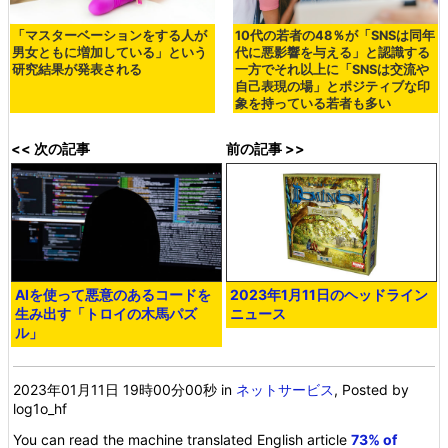
「マスターベーションをする人が
10代の若者の48％が「SNSは同年
男女ともに増加している」という
代に悪影響を与える」と認識する
研究結果が発表される
一方でそれ以上に「SNSは交流や
自己表現の場」とポジティブな印
象を持っている若者も多い
<< 次の記事
前の記事 >>
AIを使って悪意のあるコードを
2023年1月11日のヘッドライン
生み出す「トロイの木馬パズ
ニュース
ル」
2023年01月11日 19時00分00秒
in
ネットサービス
, Posted by
log1o_hf
You can read the machine translated English article
73% of