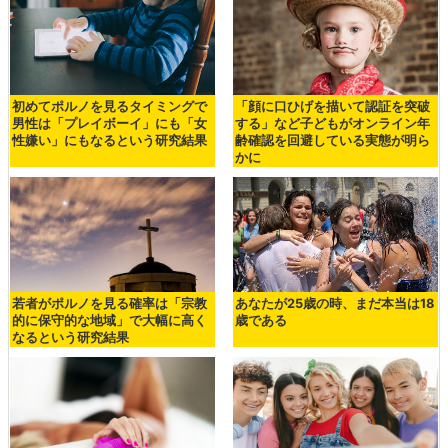
初めてポルノを見るタイミングで
「顔に口ひげを描いて認証を突破
男性は「プレイボーイ」にも「女
する」など子どもがオンライン年
性嫌い」にもなるという研究結果
齢確認を回避している実態が明ら
かに
若者がポルノを見る確率は「宗教
あなたが25歳の時、まだ本当は18
的に保守的な地域」で大幅に高く
歳である
なるという研究結果