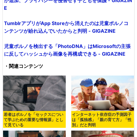
が追加、プライバシーを侵害せず子どもを保護 - GIGAZIN
E
TumblrアプリがApp Storeから消えたのは児童ポルノコ
ンテンツが紛れ込んでいたからと判明 - GIGAZINE
児童ポルノを検出する「PhotoDNA」はMicrosoftの主張
に反してハッシュから画像を再構成できる - GIGAZINE
・関連コンテンツ
若者はポルノを「セックスについ
インターネット依存症の予測因子
て学ぶための重要な情報源」とし
は「孤独感」「親の育て方」「性
て見ている
別」だと判明