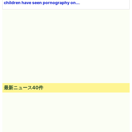
children have seen pornography on…
.
最新ニュース40件