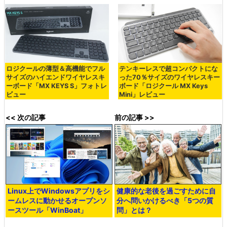
ロジクールの薄型＆高機能でフル
テンキーレスで超コンパクトにな
サイズのハイエンドワイヤレスキ
った70％サイズのワイヤレスキー
ーボード「MX KEYS S」フォトレ
ボード「ロジクール MX Keys
ビュー
Mini」レビュー
<< 次の記事
前の記事 >>
Linux上でWindowsアプリをシ
健康的な老後を過ごすために自
ームレスに動かせるオープンソ
分へ問いかけるべき「5つの質
ースツール「WinBoat」
問」とは？