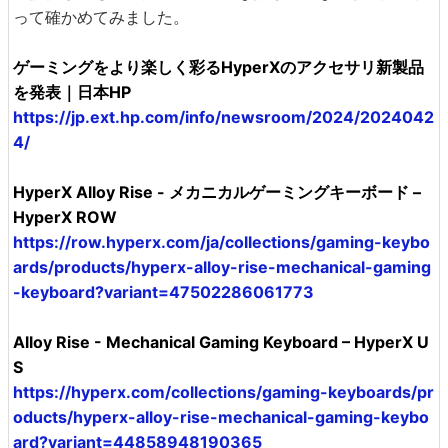
って確かめてみました。
ゲーミングをより楽しく彩るHyperXのアクセサリ新製品
を発表｜日本HP
https://jp.ext.hp.com/info/newsroom/2024/2024042
4/
HyperX Alloy Rise - メカニカルゲーミングキーボード –
HyperX ROW
https://row.hyperx.com/ja/collections/gaming-keybo
ards/products/hyperx-alloy-rise-mechanical-gaming
-keyboard?variant=47502286061773
Alloy Rise - Mechanical Gaming Keyboard – HyperX U
S
https://hyperx.com/collections/gaming-keyboards/pr
oducts/hyperx-alloy-rise-mechanical-gaming-keybo
ard?variant=44858948190365