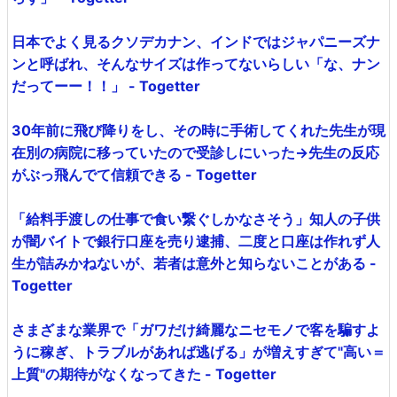
日本でよく見るクソデカナン、インドではジャパニーズナ
ンと呼ばれ、そんなサイズは作ってないらしい「な、ナン
だってーー！！」 - Togetter
30年前に飛び降りをし、その時に手術してくれた先生が現
在別の病院に移っていたので受診しにいった→先生の反応
がぶっ飛んでて信頼できる - Togetter
「給料手渡しの仕事で食い繋ぐしかなさそう」知人の子供
が闇バイトで銀行口座を売り逮捕、二度と口座は作れず人
生が詰みかねないが、若者は意外と知らないことがある -
Togetter
さまざまな業界で「ガワだけ綺麗なニセモノで客を騙すよ
うに稼ぎ、トラブルがあれば逃げる」が増えすぎて"高い＝
上質"の期待がなくなってきた - Togetter