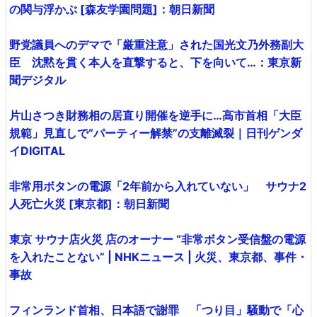
の関与浮かぶ [森友学園問題]：朝日新聞
野党議員へのデマで「厳重注意」された国光文乃外務副大
臣 沈黙を貫く本人を直撃すると、下を向いて…：東京新
聞デジタル
片山さつき財務相の居直り開催を逆手に…高市首相「大臣
規範」見直しで“パーティー解禁”の支離滅裂｜日刊ゲンダ
イDIGITAL
非常用ボタンの電源「2年前から入れていない」 サウナ2
人死亡火災 [東京都]：朝日新聞
東京 サウナ店火災 店のオーナー “非常ボタン受信盤の電源
を入れたことない” | NHKニュース | 火災、東京都、事件・
事故
フィンランド首相、日本語で謝罪 「つり目」騒動で「心