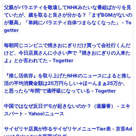
父親がバラエティを敬遠してNHKみたいな番組ばかりを見
ていたが、歳を取ると良さが分かる？「まずBGMがないの
が最高」「単純にバラエティ自体つまらなくなった」 - To
getter
毎朝同じコンビニで焼きおにぎりだけ買って会社行くんだ
けど、今日店員さんに小さい声で『焼きおにぎりの人来た
よ』とか言われてた - Togetter
『推し活依存』を取り上げたNHKのニュースによると推し
活の平均消費金額は25万円らしい→ほーんまぁ25万か、
と思ったら"年間"で過呼吸になっている - Togetter
中国ではなぜ反日デモが起きないのか？（遠藤誉） - エキ
スパート - Yahoo!ニュース
サイゼリヤ店員が作るサイゼリヤメニューTier表 - 京音Ad