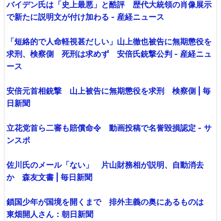
バイデン氏は「史上最悪」と酷評 歴代大統領の肖像展示
で新たに説明文が付け加わる - 産経ニュース
「短絡的で人命軽視甚だしい」山上徹也被告に無期懲役を
求刑、検察側 死刑は求めず 安倍氏銃撃公判 - 産経ニュ
ース
安倍元首相銃撃 山上被告に無期懲役を求刑 検察側 | 毎
日新聞
立花党首ら二審も賠償命令 動画投稿で名誉毀損認定 - サ
ンスポ
佐川氏のメール「ない」 片山財務相が説明、自動消去
か 森友文書 | 毎日新聞
鎖国少年が国境を開くまで 排外主義の奥にあるものは
東畑開人さん：朝日新聞