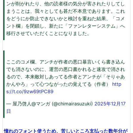
ンが削がれたり、他の読者様の気分が害されたりしてし
まうことは、我々としても甚だ不本意であります。これ
をどうにか防止できないかと検討を重ねた結果、「コメ
ント欄」を閉鎖し、新たに「ファンレターシステム」へ
移行させていただくことになりました。
ここのコメ欄、アンチが作者の悪口暴言いくら書き込ん
でも消さないのに、運営の悪口書かれると速攻で消され
るので、本来敵対しあってる作者とアンチが「そりゃあ
かんやろ」って心つながったの覚えてる（作者）
http
s://t.co/9zw69tPC89
— 屋乃啓人@マンガ (@chimairasuzuki)
2025年12月17
日
憧れのフォント使うため、苦しいところ支払った数年分が