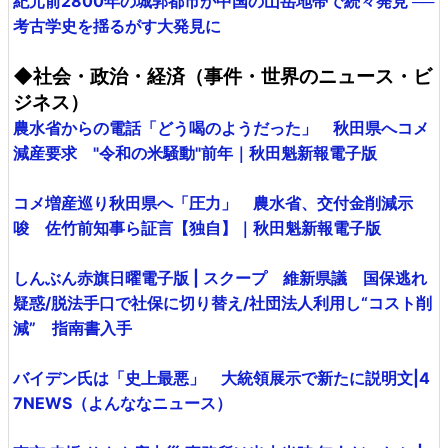
紀元前2800年の城郭都市が中国の山岳地帯で続々発見 ──
考古学史を揺るがす大発見に
◆社会・政治・経済（事件・世界のニュース・ビ
ジネス）
農水省からの電話「どう喝のようだった」 秋田県へコメ
減産要求 "令和の米騒動"前年｜秋田魁新報電子版
コメ増産巡り秋田県へ「圧力」 農水省、交付金削減示
唆 佐竹前知事ら証言【独自】｜秋田魁新報電子版
しんぶん赤旗日曜電子版 | スクープ 維新県議 国保逃れ
疑惑/脱法手口で社保に切り替え/社団法人利用し“コスト削
減” 指南書入手
バイデン氏は「史上最悪」 大統領展示で新たに説明文|4
7NEWS（よんななニュース）