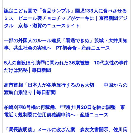
認定こども園で「食品サンプル」園児133人に食べさせる
ミス ビニール製チョコチップがケーキに｜京都新聞デジ
タル 京都・滋賀のニュースサイト
一部の外国人のルール違反「看過できぬ」茨城・大井川知
事、共生社会の実現へ PT初会合 - 産経ニュース
5人の自殺ほう助罪に問われた36歳被告 10代女性の事件
だけは黙秘 | 毎日新聞
高市首相「日本人が各地旅行するのも大切」 中国からの
渡航自粛巡り | 毎日新聞
柏崎刈羽6号機の再稼働、年明け1月20日を軸に調整 東
電近く規制委に使用前確認申請へ - 産経ニュース
「局長説明後」メールに改ざん案 森友文書開示、佐川氏