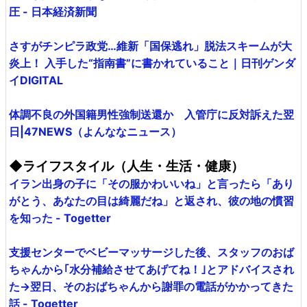
圧 - 日本経済新聞
さすがチンピラ政党…維新「国保逃れ」脱法スキームが大
炎上！ 入手した“指南書”に書かれていること｜日刊ゲンダ
イDIGITAL
体調不良の外国籍男性強制送還か 入管庁に反対訴えた翌
日|47NEWS（よんななニュース）
◆ライフスタイル（人生・生活・健康）
イラン出身の子に「その服かわいいね」と言ったら「あり
がとう、あなたの目は綺麗だね」と返され、彼の地の慣習
を知った - Togetter
支援センターでベビーマッサージした後、スタッフのおば
ちゃんから｢水分補給させてあげてね！｣とアドバイスされ
た→翌日、そのおばちゃんから謝罪の電話がかかってきた
話 - Togetter