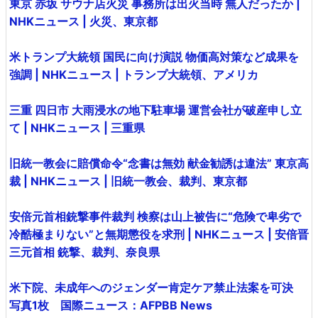
東京 赤坂 サウナ店火災 事務所は出火当時 無人だったか |
NHKニュース | 火災、東京都
米トランプ大統領 国民に向け演説 物価高対策など成果を
強調 | NHKニュース | トランプ大統領、アメリカ
三重 四日市 大雨浸水の地下駐車場 運営会社が破産申し立
て | NHKニュース | 三重県
旧統一教会に賠償命令“念書は無効 献金勧誘は違法” 東京高
裁 | NHKニュース | 旧統一教会、裁判、東京都
安倍元首相銃撃事件裁判 検察は山上被告に“危険で卑劣で
冷酷極まりない”と無期懲役を求刑 | NHKニュース | 安倍晋
三元首相 銃撃、裁判、奈良県
米下院、未成年へのジェンダー肯定ケア禁止法案を可決
写真1枚 国際ニュース：AFPBB News