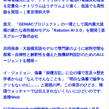
を定量化～ナトリウムはリチウムより速く、低温でも高性
能を実現～｜東京理科大学
楽天、「GENIACプロジェクト」の一環として国内最大規
模の新たな高性能AIモデル「Rakuten AI 3.0」を開発 | 楽
天グループ株式会社
共同発表：大規模言語モデルで専門家のように材料空間を
探索～自律性と解釈性を備えた無機材料設計のためのAIエ
ージェントを開発～
イ・ジェミョン、偽書「桓檀古記」に公の場で言及→歴史
学者からは「なんでそんなことを」「明白な偽書で論争も
クソもないのに……」と困惑の声。この発言のひどさ、韓
国ウォッチャーでは伝えきれないくらいにひどいのです:
楽韓Web