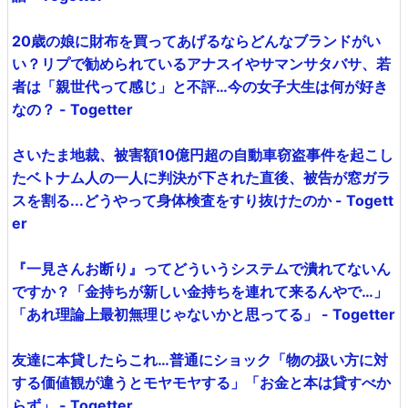
20歳の娘に財布を買ってあげるならどんなブランドがい
い？リプで勧められているアナスイやサマンサタバサ、若
者は「親世代って感じ」と不評…今の女子大生は何が好き
なの？ - Togetter
さいたま地裁、被害額10億円超の自動車窃盗事件を起こし
たベトナム人の一人に判決が下された直後、被告が窓ガラ
スを割る...どうやって身体検査をすり抜けたのか - Togett
er
『一見さんお断り』ってどういうシステムで潰れてないん
ですか？「金持ちが新しい金持ちを連れて来るんやで…」
「あれ理論上最初無理じゃないかと思ってる」 - Togetter
友達に本貸したらこれ…普通にショック「物の扱い方に対
する価値観が違うとモヤモヤする」「お金と本は貸すべか
らず」 - Togetter