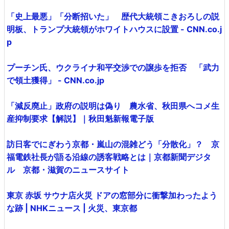
「史上最悪」「分断招いた」 歴代大統領こきおろしの説
明板、トランプ大統領がホワイトハウスに設置 - CNN.co.j
p
プーチン氏、ウクライナ和平交渉での譲歩を拒否 「武力
で領土獲得」 - CNN.co.jp
「減反廃止」政府の説明は偽り 農水省、秋田県へコメ生
産抑制要求【解説】｜秋田魁新報電子版
訪日客でにぎわう京都・嵐山の混雑どう「分散化」？ 京
福電鉄社長が語る沿線の誘客戦略とは｜京都新聞デジタ
ル 京都・滋賀のニュースサイト
東京 赤坂 サウナ店火災 ドアの窓部分に衝撃加わったよう
な跡 | NHKニュース | 火災、東京都