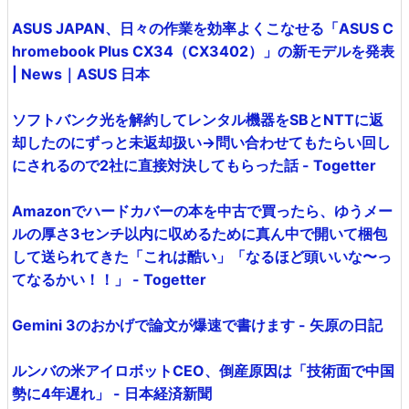
ASUS JAPAN、日々の作業を効率よくこなせる「ASUS C
hromebook Plus CX34（CX3402）」の新モデルを発表
| News｜ASUS 日本
ソフトバンク光を解約してレンタル機器をSBとNTTに返
却したのにずっと未返却扱い→問い合わせてもたらい回し
にされるので2社に直接対決してもらった話 - Togetter
Amazonでハードカバーの本を中古で買ったら、ゆうメー
ルの厚さ3センチ以内に収めるために真ん中で開いて梱包
して送られてきた「これは酷い」「なるほど頭いいな〜っ
てなるかい！！」 - Togetter
Gemini 3のおかげで論文が爆速で書けます - 矢原の日記
ルンバの米アイロボットCEO、倒産原因は「技術面で中国
勢に4年遅れ」 - 日本経済新聞