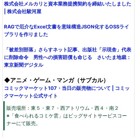
株式会社メルカリと資本業務提携契約を締結いたしました
| 株式会社駿河屋
RAGで厄介なExcel文書を意味構造JSON化するOSSライ
ブラリを作りました
「被差別部落」さらすネット記事、出版社「示現舎」代表
に削除命令 男性への損害賠償も命じる さいたま地裁：
東京新聞デジタル
◆アニメ・ゲーム・マンガ（サブカル）
コミックマーケット107・当日の販売物について | コミッ
クマーケット公式サイト
販売場所：東５・東７・西アトリウム・西４・南２
※「食べられるコミケ雲」はビッグサイトサービスコー
ナーにて販売。