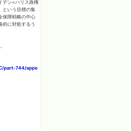
イデン=ハリス政権
』という目標の集
全保障戦略の中心
略的に対処するう
す。
-C/part-744/appe