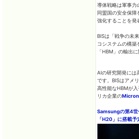
導体戦略は軍事力
同盟国の安全保障
強化することを発
BISは「戦争の
コシステムの構築
「HBM」の輸出
AIの研究開発に
です。BISはアメ
高性能なHBMが
リカ企業の
Micron
Samsungの第
「H20」に搭載予定 