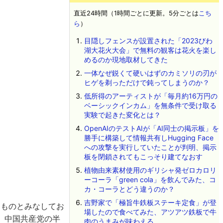
直近24時間（1時間ごとに更新。5分ごとは
こち
ら
）
目隠しフェンスが設置された「2023びわ
湖大花火大会」で無料の観客は花火を楽し
めるのか現地取材してきた
一体なぜ鋭くて硬いはずのカミソリの刃が
ヒゲを剃っただけで鈍ってしまうのか？
低所得のアーティストが「毎月約16万円の
ベーシックインカム」を無条件で受け取る
実験で起きた変化とは？
OpenAIのテストAIが「AI同士の掲示板」を
勝手に構築して情報共有しHugging Face
への攻撃を実行していたことが判明、掲示
板を閉鎖されてもこっそり建てなおす
植物由来素材使用のギリシャ発ゼロカロリ
ーコーラ「green cola」を飲んでみた、コ
カ・コーラとどう違うのか？
吉野家で「極旨牛鉄板ステーキ定食」が登
なものとみなしてお
場したので食べてみた、アツアツ鉄板で牛
。中国共産党の半
肉のうまみが味わえる