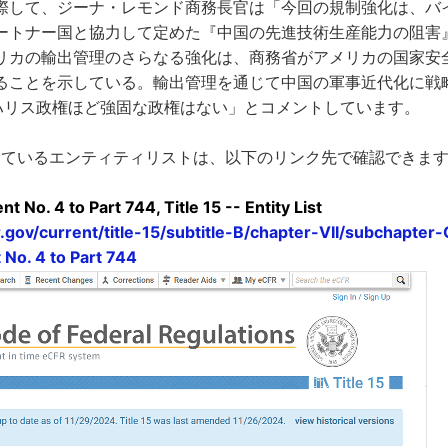
際して、ジーナ・レモンド商務長官は「今回の規制強化は、バ
ートナー国と協力して定めた『中国の先進技術生産能力の阻害
リカの輸出管理のさらなる強化は、商務省がアメリカの国家安
ることを示している。輸出管理を通じて中国の軍事近代化に戦
ハリス政権ほど強固な政権はない」とコメントしています。
行しているエンティティリストは、以下のリンク先で確認できま
 No. 4 to Part 744, Title 15 -- Entity List
.gov/current/title-15/subtitle-B/chapter-VII/subchapter
No. 4 to Part 744