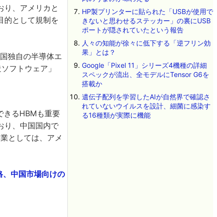
おり、アメリカと
HP製プリンターに貼られた「USBが使用で
目的として規制を
きないと思わせるステッカー」の裏にUSB
ポートが隠されていたという報告
人々の知能が徐々に低下する「逆フリン効
果」とは？
中国独自の半導体エ
Google「Pixel 11」シリーズ4機種の詳細
造ソフトウェア」
スペックが流出、全モデルにTensor G6を
搭載か
遺伝子配列を学習したAIが自然界で確認さ
れていないウイルスを設計、細菌に感染す
できるHBMも重要
る16種類が実際に機能
ており、中国国内で
企業としては、アメ
合格、中国市場向けの