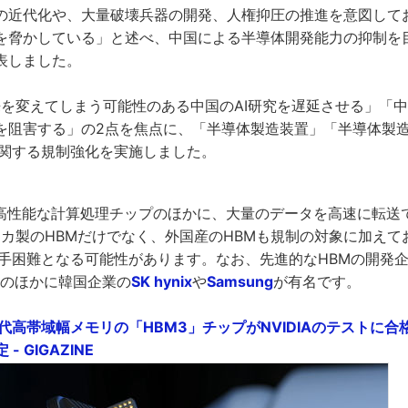
の近代化や、大量破壊兵器の開発、人権抑圧の推進を意図して
を脅かしている」と述べ、中国による半導体開発能力の抑制を
表しました。
未来を変えてしまう可能性のある中国のAI研究を遅延させる」「
を阻害する」の2点を焦点に、「半導体製造装置」「半導体製
に関する規制強化を実施しました。
は高性能な計算処理チップのほかに、大量のデータを高速に転送
リカ製のHBMだけでなく、外国産のHBMも規制の対象に加え
入手困難となる可能性があります。なお、先進的なHBMの開発
のほかに韓国企業の
SK hynix
や
Samsung
が有名です。
4世代高帯域幅メモリの「HBM3」チップがNVIDIAのテストに
- GIGAZINE