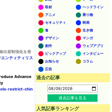
取材
ヘッドライン
アニメ
乗り物
セキュリティ
映画
食
生き物
デザイン
マンガ
創作
ウェブアプリ
の輸出規制強化を発
ピックアップ
インタビュー
が
エンティティリス
お知らせ
コラム
広告
 Produce Advance
過去の記事
ty
ls-restrict-chin
過去記事を見る
人気記事ランキング