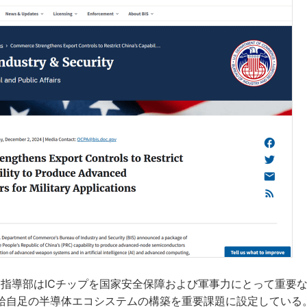
最高指導部はICチップを国家安全保障および軍事力にとって重要
給自足の半導体エコシステムの構築を重要課題に設定している