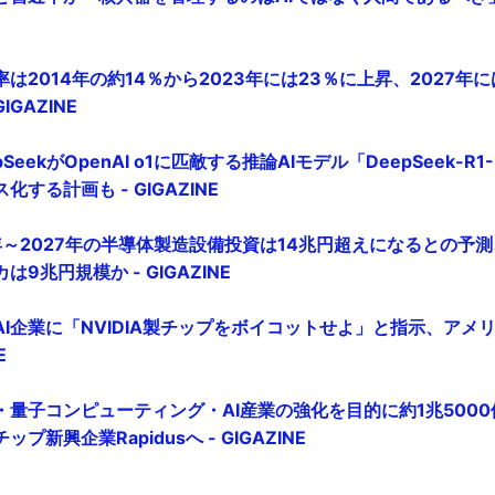
は2014年の約14％から2023年には23％に上昇、2027年
IGAZINE
eekがOpenAI o1に匹敵する推論AIモデル「DeepSeek-R1-Li
する計画も - GIGAZINE
年～2027年の半導体製造設備投資は14兆円超えになるとの予測
9兆円規模か - GIGAZINE
I企業に「NVIDIA製チップをボイコットせよ」と指示、アメ
E
・量子コンピューティング・AI産業の強化を目的に約1兆500
新興企業Rapidusへ - GIGAZINE