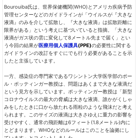
Bourouiba氏は、世界保健機関(WHO)とアメリカ疾病予防
管理センターなどのガイドラインが「ウイルスが『大きな
液滴』のみを介して拡散し、『大きな液滴』は拡散距離に
限界がある」という考えに基づいていると指摘。「大きな
液滴がガス状の雲に変化して8メートル先まで届く」とい
う今回の結果が
医療用個人保護具
(PPE)
の必要性に関する
ガイドラインの改訂をすぐにでも行う必要があることを示
したと主張しています。
一方、感染症の専門家であるワシントン大学医学部のポー
ル・ポッティンガー教授は、問題はあくまで大きな液滴だ
という見方を示しています。ポッティンガー教授は「新型
コロナウイルスの最大の脅威は大きな液滴、誰かがくしゃ
みをしたときに口から放たれる雨粒のような飛沫だと考え
られます。このサイズの液滴は大きさゆえに重力の影響を
受けやすく、通常の飛距離は6フィート(1.8メートル)内に
とどまります。WHOなどのルールはこのことを論拠にし
ています」とコメントしました。