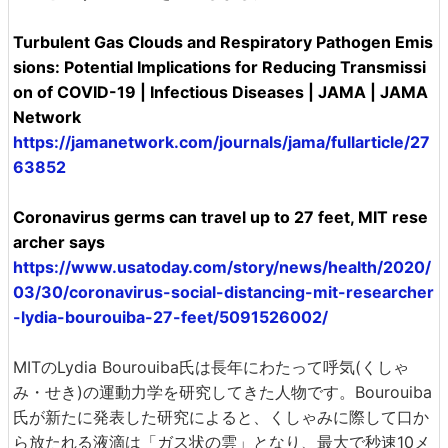
Turbulent Gas Clouds and Respiratory Pathogen Emis
sions: Potential Implications for Reducing Transmissi
on of COVID-19 | Infectious Diseases | JAMA | JAMA
Network
https://jamanetwork.com/journals/jama/fullarticle/27
63852
Coronavirus germs can travel up to 27 feet, MIT rese
archer says
https://www.usatoday.com/story/news/health/2020/
03/30/coronavirus-social-distancing-mit-researcher
-lydia-bourouiba-27-feet/5091526002/
MITのLydia Bourouiba氏は長年にわたって呼気(くしゃ
み・せき)の運動力学を研究してきた人物です。Bourouiba
氏が新たに発表した研究によると、くしゃみに際して口か
ら放たれる液滴は「ガス状の雲」となり、最大で秒速10メ