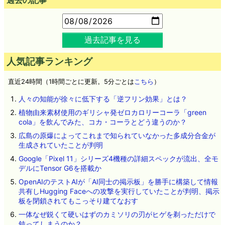
過去記事を見る
人気記事ランキング
直近24時間（1時間ごとに更新。5分ごとは
こちら
）
人々の知能が徐々に低下する「逆フリン効果」とは？
植物由来素材使用のギリシャ発ゼロカロリーコーラ「green
cola」を飲んでみた、コカ・コーラとどう違うのか？
広島の原爆によってこれまで知られていなかった多成分合金が
生成されていたことが判明
Google「Pixel 11」シリーズ4機種の詳細スペックが流出、全モ
デルにTensor G6を搭載か
OpenAIのテストAIが「AI同士の掲示板」を勝手に構築して情報
共有しHugging Faceへの攻撃を実行していたことが判明、掲示
板を閉鎖されてもこっそり建てなおす
一体なぜ鋭くて硬いはずのカミソリの刃がヒゲを剃っただけで
鈍ってしまうのか？