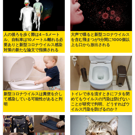
人の後ろを歩く際は4～5メート
大声で喋ると新型コロナウイルス
ル、自転車は10メートル離れる必
を含む飛まつが1分間に1000個以
要ありと新型コロナウイルス感染
上も口から放出される
対策の新たな論文で指摘される
新型コロナウイルスは糞便を介し
トイレで水を流すときにフタを閉
て感染している可能性があると判
めてもウイルスの汚染は防げない
明
ことが研究で判明、どうすればウ
イルス汚染を防げるのか？