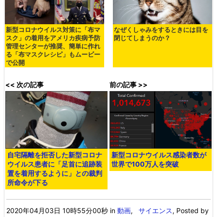
新型コロナウイルス対策に「布マ
なぜくしゃみをするときには目を
スク」の着用をアメリカ疾病予防
閉じてしまうのか？
管理センターが推奨、簡単に作れ
る「布マスクレシピ」もムービー
で公開
<< 次の記事
前の記事 >>
自宅隔離を拒否した新型コロナ
新型コロナウイルス感染者数が
ウイルス患者に「足首に追跡装
世界で100万人を突破
置を着用するように」との裁判
所命令が下る
2020年04月03日 10時55分00秒
in
動画
,
サイエンス
, Posted by