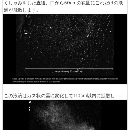
くしゃみをした直後、口から50cmの範囲にこれだけの液
滴が飛散します。
この液滴はガス状の雲に変化して110cm以内に拡散し……