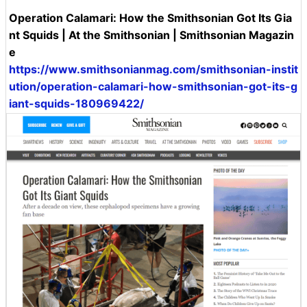
Operation Calamari: How the Smithsonian Got Its Gia
nt Squids | At the Smithsonian | Smithsonian Magazin
e
https://www.smithsonianmag.com/smithsonian-instit
ution/operation-calamari-how-smithsonian-got-its-g
iant-squids-180969422/