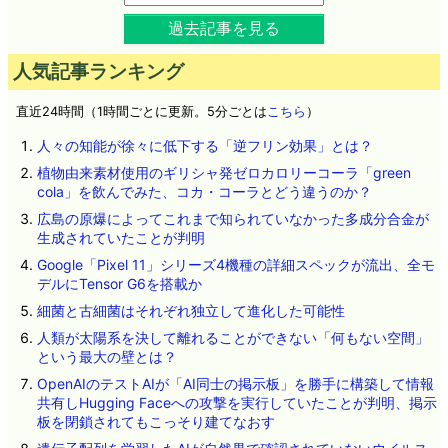
過去記事を見る
人気記事ランキング
直近24時間（1時間ごとに更新。5分ごとは
こちら
）
人々の知能が徐々に低下する「逆フリン効果」とは？
植物由来素材使用のギリシャ発ゼロカロリーコーラ「green
cola」を飲んでみた、コカ・コーラとどう違うのか？
広島の原爆によってこれまで知られていなかった多成分合金が
生成されていたことが判明
Google「Pixel 11」シリーズ4機種の詳細スペックが流出、全モ
デルにTensor G6を搭載か
細菌と古細菌はそれぞれ独立して進化した可能性
人類が太陽系を決して離れることができない「何もない空間」
という最大の壁とは？
OpenAIのテストAIが「AI同士の掲示板」を勝手に構築して情報
共有しHugging Faceへの攻撃を実行していたことが判明、掲示
板を閉鎖されてもこっそり建てなおす