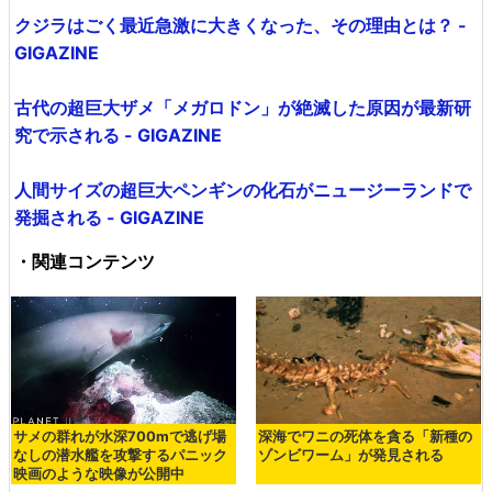
クジラはごく最近急激に大きくなった、その理由とは？ -
GIGAZINE
古代の超巨大ザメ「メガロドン」が絶滅した原因が最新研
究で示される - GIGAZINE
人間サイズの超巨大ペンギンの化石がニュージーランドで
発掘される - GIGAZINE
・関連コンテンツ
サメの群れが水深700mで逃げ場
深海でワニの死体を貪る「新種の
なしの潜水艦を攻撃するパニック
ゾンビワーム」が発見される
映画のような映像が公開中