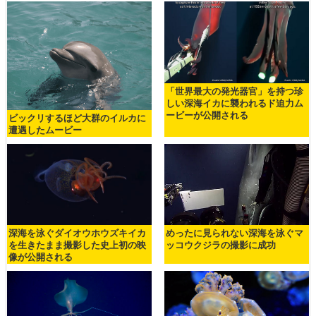
「世界最大の発光器官」を持つ珍
しい深海イカに襲われるド迫力ム
ービーが公開される
ビックリするほど大群のイルカに
遭遇したムービー
深海を泳ぐダイオウホウズキイカ
めったに見られない深海を泳ぐマ
を生きたまま撮影した史上初の映
ッコウクジラの撮影に成功
像が公開される