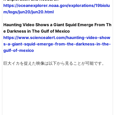
https://oceanexplorer.noaa.gov/explorations/19biolu
m/logs/jun20/jun20.html
Haunting Video Shows a Giant Squid Emerge From Th
e Darkness in The Gulf of Mexico
https://www.sciencealert.com/haunting-video-show
s-a-giant-squid-emerge-from-the-darkness-in-the-
gulf-of-mexico
巨大イカを捉えた映像は以下から見ることが可能です。