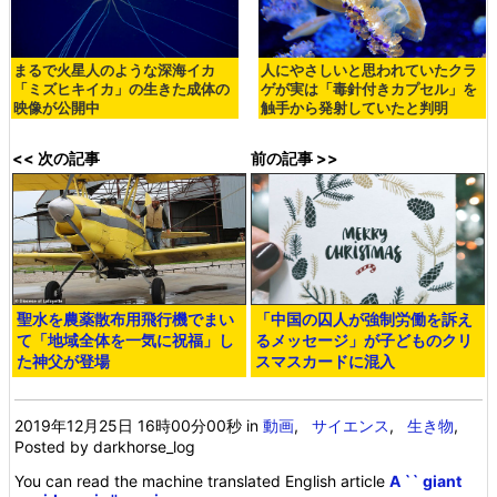
まるで火星人のような深海イカ
人にやさしいと思われていたクラ
「ミズヒキイカ」の生きた成体の
ゲが実は「毒針付きカプセル」を
映像が公開中
触手から発射していたと判明
<< 次の記事
前の記事 >>
聖水を農薬散布用飛行機でまい
「中国の囚人が強制労働を訴え
て「地域全体を一気に祝福」し
るメッセージ」が子どものクリ
た神父が登場
スマスカードに混入
2019年12月25日 16時00分00秒
in
動画
,
サイエンス
,
生き物
,
Posted by darkhorse_log
You can read the machine translated English article
A `` giant