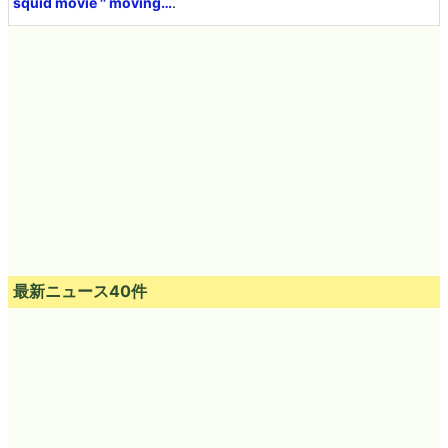
squid movie '' moving…
.
最新ニュース40件