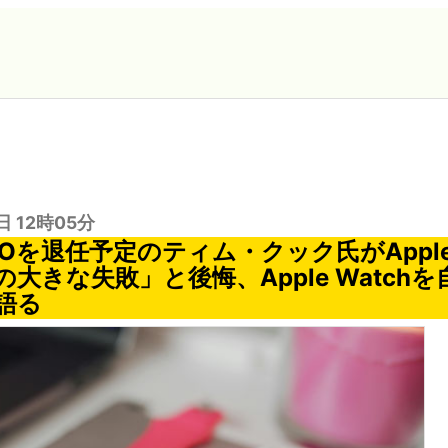
日 12時05分
CEOを退任予定のティム・クック氏がApp
大きな失敗」と後悔、Apple Watch
語る