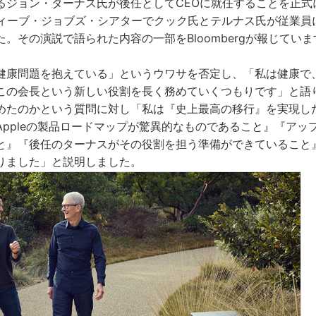
るジョン・ターナス氏が後任としてCEOに就任することを正式
スティーブ・ジョブズ・シアターでクック氏とテルナス氏が従業員
。その演説で語られた内容の一部をBloombergが報じていま
健康問題を抱えている」というウワサを否定し、「私は健康で
この会長という新しい役割を長く務めていくつもりです」と語
めたのかという質問に対し「私は『史上最高の移行』を実現し
Appleの製品ロードマップが驚異的なものであること』『アッ
と』『後任のターナスがその役割を担う準備ができていること
りました」と説明しました。