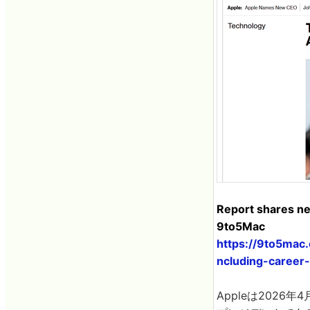
Report shares ne
9to5Mac
https://9to5mac
ncluding-career
Appleは202