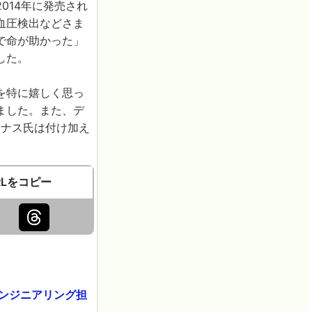
2014年に発売され
血圧検出などさま
げで命が助かった」
した。
を特に嬉しく思っ
ました。また、デ
ーナス氏は付け加え
RLをコピー
エンジニアリング担