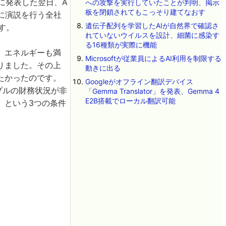
に発表した翌日、A
への攻撃を実行していたことが判明、掲示
板を閉鎖されてもこっそり建てなおす
に演説を行う全社
遺伝子配列を学習したAIが自然界で確認さ
す。
れていないウイルスを設計、細菌に感染す
る16種類が実際に機能
、エネルギーも満
Microsoftが従業員によるAI利用を制限する
りました。その上
動きに出る
たかったのです。
Googleがオフライン翻訳デバイス
プルの財務状況が非
「Gemma Translator」を発表、Gemma 4
E2B搭載でローカル翻訳可能
』という3つの条件