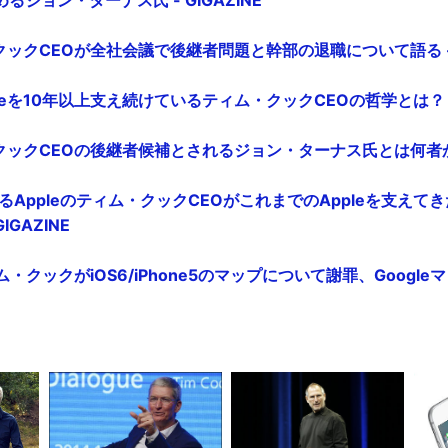
クックCEOが全社会議で後継者問題と幹部の退職について語る - G
eを10年以上支え続けているティム・クックCEOの哲学とは？ - G
クックCEOの後継者候補とされるジョン・ターナス氏とは何者か？ -
るAppleのティム・クックCEOがこれまでのAppleを支えて
IGAZINE
ィム・クックがiOS6/iPhone5のマップについて謝罪、Googl