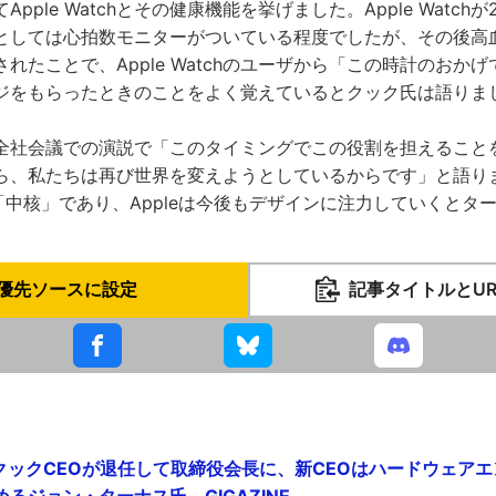
pple Watchとその健康機能を挙げました。Apple Watchが
としては心拍数モニターがついている程度でしたが、その後高
れたことで、Apple Watchのユーザから「この時計のおか
ジをもらったときのことをよく覚えているとクック氏は語りま
全社会議での演説で「このタイミングでこの役割を担えること
ら、私たちは再び世界を変えようとしているからです」と語り
の「中核」であり、Appleは今後もデザインに注力していくとタ
優先ソースに設定
記事タイトルとU
・クックCEOが退任して取締役会長に、新CEOはハードウェア
ジョン・ターナス氏 - GIGAZINE