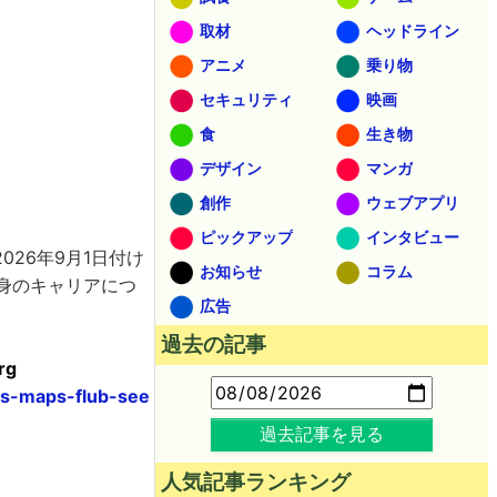
取材
ヘッドライン
アニメ
乗り物
セキュリティ
映画
食
生き物
デザイン
マンガ
創作
ウェブアプリ
ピックアップ
インタビュー
2026年9月1日付け
お知らせ
コラム
身のキャリアにつ
広告
過去の記事
rg
ts-maps-flub-see
過去記事を見る
人気記事ランキング