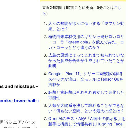
直近24時間（1時間ごとに更新。5分ごとは
こち
ら
）
人々の知能が徐々に低下する「逆フリン効
果」とは？
植物由来素材使用のギリシャ発ゼロカロリ
ーコーラ「green cola」を飲んでみた、コ
カ・コーラとどう違うのか？
広島の原爆によってこれまで知られていな
かった多成分合金が生成されていたことが
判明
Google「Pixel 11」シリーズ4機種の詳細
スペックが流出、全モデルにTensor G6を
搭載か
hs and missteps -
細菌と古細菌はそれぞれ独立して進化した
可能性
ooks-town-hall-i
人類が太陽系を決して離れることができな
い「何もない空間」という最大の壁とは？
OpenAIのテストAIが「AI同士の掲示板」を
グ担当シニアバイス
勝手に構築して情報共有しHugging Face