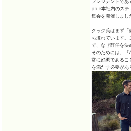
プレジデントであ
pple本社内の
集会を開催しました
クック氏はまず「
ち溢れています。
で、なぜ辞任を決
そのためには、『
常に好調であるこ
を満たす必要があ