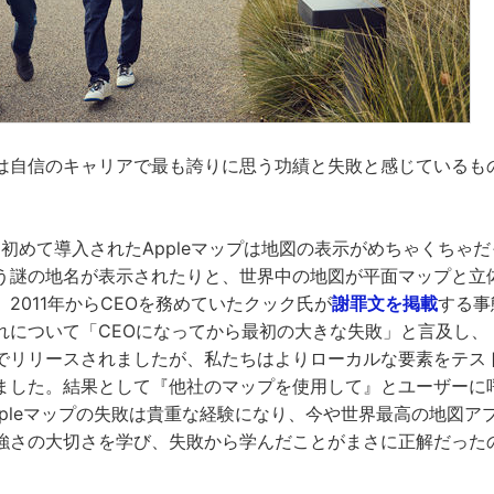
は自信のキャリアで最も誇りに思う功績と失敗と感じているも
oneに初めて導入されたAppleマップは地図の表示がめちゃくち
う謎の地名が表示されたりと、世界中の地図が平面マップと立
2011年からCEOを務めていたクック氏が
謝罪文を掲載
する事
について「CEOになってから最初の大きな失敗」と言及し、「
でリリースされましたが、私たちはよりローカルな要素をテス
ました。結果として『他社のマップを使用して』とユーザーに
ppleマップの失敗は貴重な経験になり、今や世界最高の地図ア
強さの大切さを学び、失敗から学んだことがまさに正解だった