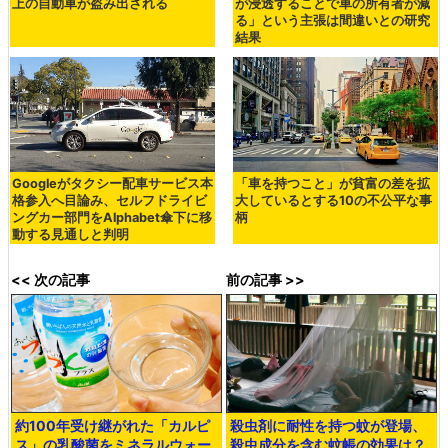
上の自動車が盗み出される
が浸透することで車の所有者が減
る」という主張は間違いとの研究
結果
Googleがタクシー配車サービス本
「車を持つこと」が貧富の差を拡
格参入へ目論み、セルフドライビ
大しているとする10の不公平な事
ングカー部門をAlphabet傘下に移
柄
動する見通しと判明
<< 次の記事
前の記事 >>
約100年受け継がれた「カルピ
殺虫剤に耐性を持つ蚊が登場、
ス」の乳酸菌をミネラルウォー
殺虫成分を含む蚊帳の効果は？