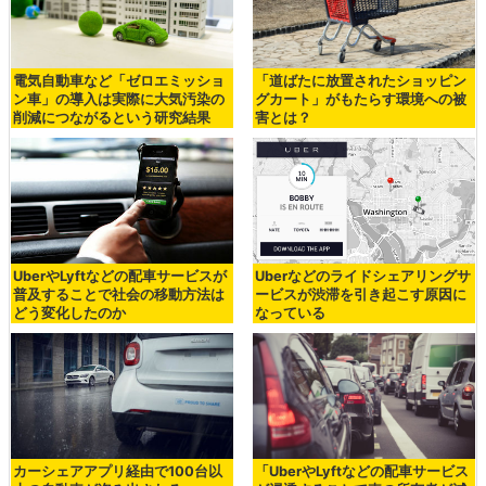
電気自動車など「ゼロエミッショ
「道ばたに放置されたショッピン
ン車」の導入は実際に大気汚染の
グカート」がもたらす環境への被
削減につながるという研究結果
害とは？
UberやLyftなどの配車サービスが
Uberなどのライドシェアリングサ
普及することで社会の移動方法は
ービスが渋滞を引き起こす原因に
どう変化したのか
なっている
カーシェアアプリ経由で100台以
「UberやLyftなどの配車サービス