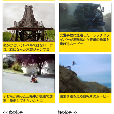
交通事故に遭遇したトラックドラ
イバーが運転席から奇跡の脱出を
遂げるムービー
命がけというレベルではない、ボ
ロボロになった木製ジャンプ台
子どもが乗った三輪車が坂道で加
道無き道を走る自転車のムービー
速、暴走してえらいことに
<< 次の記事
前の記事 >>