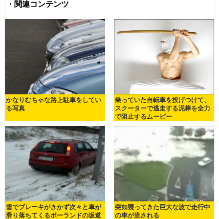
・関連コンテンツ
かなりむちゃな路上駐車をしてい
乗っていた自転車を投げつけて、
る写真
スクーターで逃走する泥棒を全力
で阻止するムービー
雪でブレーキがきかず次々と車が
突如襲ってきた巨大な波で走行中
滑り落ちてくるポーランドの坂道
の車が流される