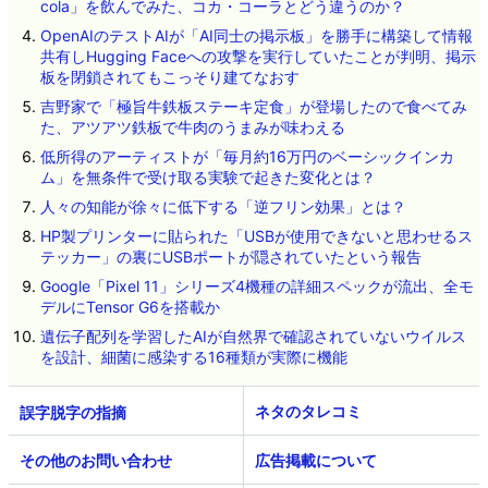
cola」を飲んでみた、コカ・コーラとどう違うのか？
OpenAIのテストAIが「AI同士の掲示板」を勝手に構築して情報
共有しHugging Faceへの攻撃を実行していたことが判明、掲示
板を閉鎖されてもこっそり建てなおす
吉野家で「極旨牛鉄板ステーキ定食」が登場したので食べてみ
た、アツアツ鉄板で牛肉のうまみが味わえる
低所得のアーティストが「毎月約16万円のベーシックインカ
ム」を無条件で受け取る実験で起きた変化とは？
人々の知能が徐々に低下する「逆フリン効果」とは？
HP製プリンターに貼られた「USBが使用できないと思わせるス
テッカー」の裏にUSBポートが隠されていたという報告
Google「Pixel 11」シリーズ4機種の詳細スペックが流出、全モ
デルにTensor G6を搭載か
遺伝子配列を学習したAIが自然界で確認されていないウイルス
を設計、細菌に感染する16種類が実際に機能
ネタのタレコミ
その他のお問い合わせ
広告掲載について