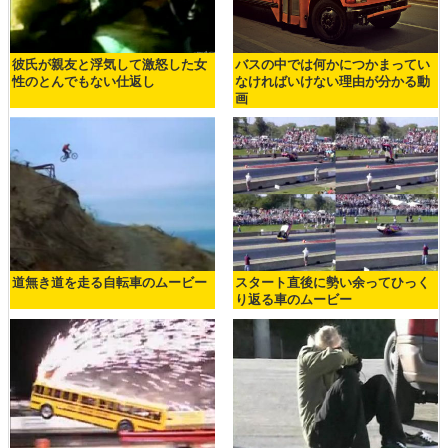
彼氏が親友と浮気して激怒した女
バスの中では何かにつかまってい
性のとんでもない仕返し
なければいけない理由が分かる動
画
道無き道を走る自転車のムービー
スタート直後に勢い余ってひっく
り返る車のムービー