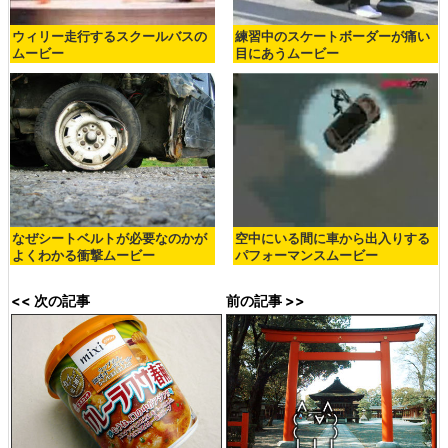
ウィリー走行するスクールバスの
練習中のスケートボーダーが痛い
ムービー
目にあうムービー
なぜシートベルトが必要なのかが
空中にいる間に車から出入りする
よくわかる衝撃ムービー
パフォーマンスムービー
<< 次の記事
前の記事 >>