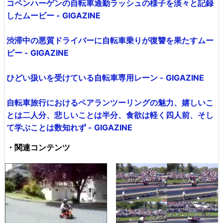
コペンハーゲンの自転車通勤ラッシュの様子を淡々と記録
したムービー - GIGAZINE
渋滞中の悪質ドライバーに自転車乗りが復讐を果たすムー
ビー - GIGAZINE
ひどい扱いを受けている自転車専用レーン - GIGAZINE
自転車旅行におけるペアランツーリングの魅力、嬉しいこ
とは二人分、悲しいことは半分、食欲は軽く四人前、そし
て学ぶことは数知れず - GIGAZINE
・関連コンテンツ