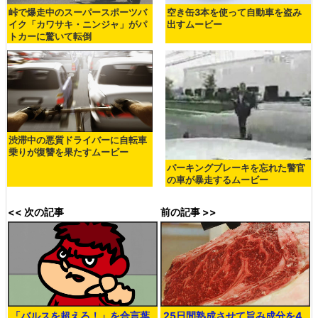
峠で爆走中のスーパースポーツバ
空き缶3本を使って自動車を盗み
イク「カワサキ・ニンジャ」がパ
出すムービー
トカーに驚いて転倒
渋滞中の悪質ドライバーに自転車
乗りが復讐を果たすムービー
パーキングブレーキを忘れた警官
の車が暴走するムービー
<< 次の記事
前の記事 >>
「バルスを超えろ！」を合言葉
25日間熟成させて旨み成分を4