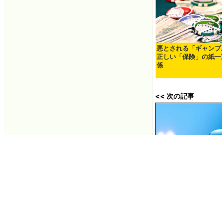
悪とされる「ギャンブ
正しい「保険」の紙一
係
<< 次の記事
「小型AIモデル」
ている理由とは？