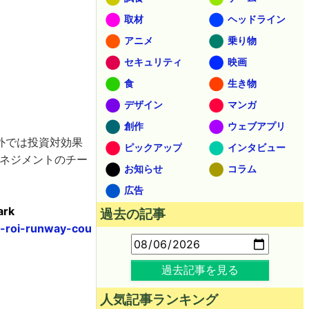
取材
ヘッドライン
アニメ
乗り物
セキュリティ
映画
食
生き物
デザイン
マンガ
創作
ウェブアプリ
外では投資対効果
ピックアップ
インタビュー
マネジメントのチー
お知らせ
コラム
広告
ark
過去の記事
e-roi-runway-cou
過去記事を見る
人気記事ランキング