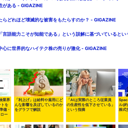
ある - GIGAZINE
たらどれほど壊滅的な被害をもたらすのか？ - GIGAZINE
「言語能力こそが知能である」という誤解に基づいているという主張 
心に世界的なハイテク株の売りが激化 - GIGAZINE
保険業界
「利上げ」は給料や雇用にど
「AIは実際のところ従業員
Spa
ントを
んな影響を及ぼしているのか
の生産性を低下させている」
ル(約
準備・
をグラフで解説
という指摘
株式
フロー