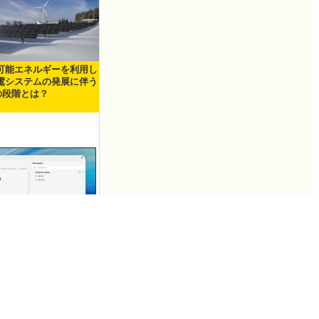
可能エネルギーを利用し
電システムの発展に伴う
の段階とは？
intをあらゆるAIエー
「OfficeCLI」