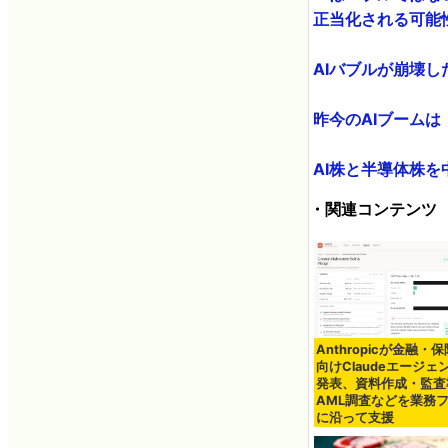
正当化される可能性が
AIバブルが崩壊し
昨今のAIブームは
AI株と半導体株を中
・関連コンテンツ
Anthropicが金融・
向けClaudeエージェ
発表、資料作成・監査
AML調査などを業務
に沿って支援