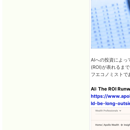
AIへの投資によ
(ROI)が表れ
フエコノミストで
AI: The ROI Runw
https://www.apol
ld-be-long-outs