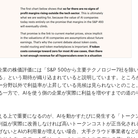
企業の株価評価には「S&P 500から主要テクノロジー7社を除いた
る」という期待が織り込まれていると説明しています。ところが
ー分野以外で利益率が上昇している兆候は見られないとのこと。
る一方で、AIを使う側の企業が実際に利益を増やすまでの道の
。
える上で重要になるのが、AIを動かすたびに発生する「トークン
利益が実際に改善しなければ高いトークンコストが正当化され
げないとAIの利用量が増えない場合、大手クラウド事業者など