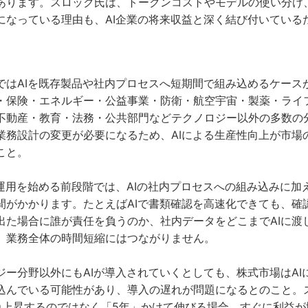
あります。スロック氏は、トークンコストやモデルの使い分け
になっている理由も、AI企業の将来収益と深く結び付いている
ではAIを既存製品や社内プロセスへ短期間で組み込めるケース
・保険・エネルギー・公益事業・防衛・航空宇宙・製薬・ライ
不動産・教育・法務・公共部門などテクノロジー以外の多数の
業務設計の変更が必要になるため、AIによる生産性向上が市場
こと。
運用を始める前段階では、AIの社内プロセスへの組み込みに加え
間がかかります。たとえばAIで書類確認を高速化できても、確
出た場合に誰が責任を負うのか、社内データをどこまでAIに渡
、業務全体の時間短縮にはつながりません。
ジー分野以外にもAIが導入されていくとしても、株式市場はAI
込んでいる可能性があり、導入の遅れが問題になるとのこと。
急上昇するのではなく「5年」かけて伸びる場合、すぐに利益が