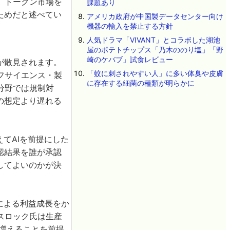
、トークン市場を
課題あり
ためだと述べてい
アメリカ政府が中国製データセンター向け
機器の輸入を禁止する方針
人気ドラマ「VIVANT」とコラボした湖池
屋のポテトチップス「乃木ののり塩」「野
崎のケバブ」試食レビュー
が散見されます。
「蚊に刺されやすい人」に多い体臭や皮膚
フサイエンス・製
に存在する細菌の種類が明らかに
分野では規制対
の想定より遅れる
てAIを前提にした
認結果を誰が承認
してよいのかが決
による利益成長をか
スロック氏は生産
増えることを前提