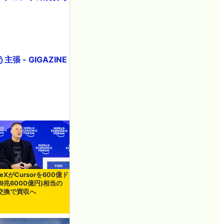
- GIGAZINE
ceXがCursorを600億ド
9兆6000億円)相当の
交換で買収へ