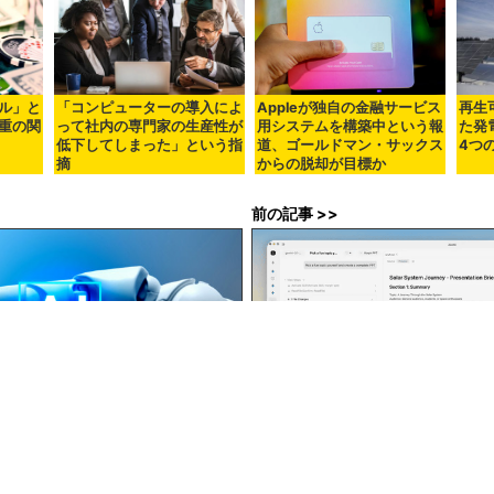
ル」と
「コンピューターの導入によ
Appleが独自の金融サービス
再生
重の関
って社内の専門家の生産性が
用システムを構築中という報
た発
低下してしまった」という指
道、ゴールドマン・サックス
4つ
摘
からの脱却が目標か
前の記事 >>
が世界中の人々を救う可能性を秘め
無料でWord・Excel・PowerPo
ジェントに完全制御させることができる