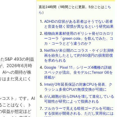
直近24時間（1時間ごとに更新。5分ごとは
こち
ら
）
ADHDの症状がある若者はそうでない若者
と音楽を聴く習慣が異なるという研究結果
植物由来素材使用のギリシャ発ゼロカロリ
ーコーラ「green cola」を飲んでみた、コ
カ・コーラとどう違うのか？
Netflixが未公開のニコラス・ケイジ主演映
画を紛失したとして約160億円の損害賠償
S&P 493の利益
を求められる
、2026年6月時
Google「Pixel 11」シリーズ4機種の詳細
AIへの期待が株
スペックが流出、全モデルにTensor G6を
搭載か
りはまだ見えにく
Intelが2年延長保証の対象CPUを発表、ク
ラッシュ多発CPUの無償交換が可能に
がん細胞が自らDNAを壊して進化している
コスト」です。AI
可能性が研究によって指摘される
ることはなく、ト
フルカラーで見える暗視ゴーグルを可能に
の収益が想定ほど
する技術が開発される、ただし実用化には