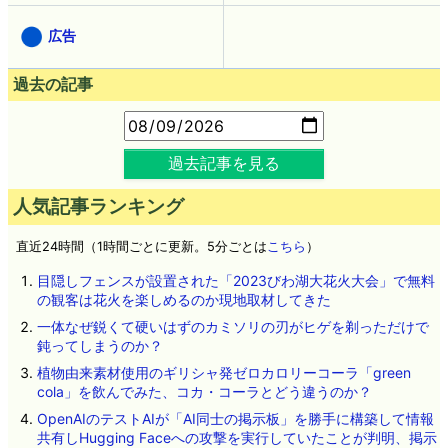
広告
過去の記事
過去記事を見る
人気記事ランキング
直近24時間（1時間ごとに更新。5分ごとは
こちら
）
目隠しフェンスが設置された「2023びわ湖大花火大会」で無料
の観客は花火を楽しめるのか現地取材してきた
一体なぜ鋭くて硬いはずのカミソリの刃がヒゲを剃っただけで
鈍ってしまうのか？
植物由来素材使用のギリシャ発ゼロカロリーコーラ「green
cola」を飲んでみた、コカ・コーラとどう違うのか？
OpenAIのテストAIが「AI同士の掲示板」を勝手に構築して情報
共有しHugging Faceへの攻撃を実行していたことが判明、掲示