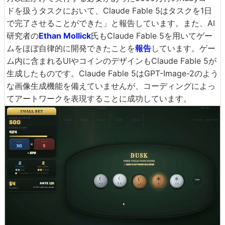
ドを扱うタスクにおいて、Claude Fable 5はタスクを1日
で完了させることができた」と報告しています。また、AI
研究者の
Ethan Mollick
氏もClaude Fable 5を用いてゲー
ムをほぼ自律的に開発できたことを
報告
しています。ゲー
ム内に含まれるUIやコインのデザインもClaude Fable 5が
生成したものです。Claude Fable 5はGPT-Image-2のよう
な画像生成機能を備えていませんが、コーディングによっ
てアートワークを表現することに成功しています。