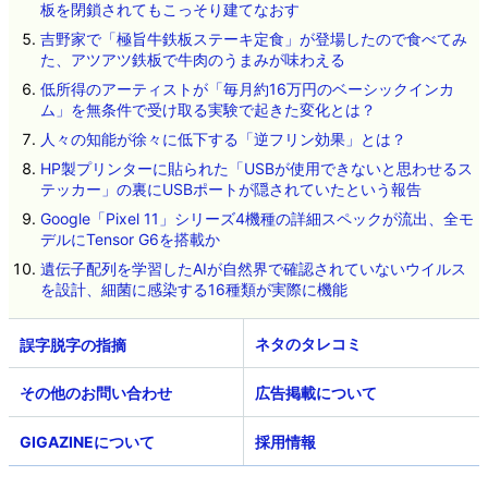
板を閉鎖されてもこっそり建てなおす
吉野家で「極旨牛鉄板ステーキ定食」が登場したので食べてみ
た、アツアツ鉄板で牛肉のうまみが味わえる
低所得のアーティストが「毎月約16万円のベーシックインカ
ム」を無条件で受け取る実験で起きた変化とは？
人々の知能が徐々に低下する「逆フリン効果」とは？
HP製プリンターに貼られた「USBが使用できないと思わせるス
テッカー」の裏にUSBポートが隠されていたという報告
Google「Pixel 11」シリーズ4機種の詳細スペックが流出、全モ
デルにTensor G6を搭載か
遺伝子配列を学習したAIが自然界で確認されていないウイルス
を設計、細菌に感染する16種類が実際に機能
ネタのタレコミ
その他のお問い合わせ
広告掲載について
GIGAZINEについて
採用情報