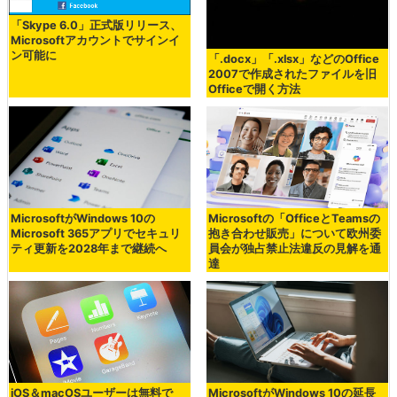
「Skype 6.0」正式版リリース、
Microsoftアカウントでサインイ
ン可能に
「.docx」「.xlsx」などのOffice
2007で作成されたファイルを旧
Officeで開く方法
MicrosoftがWindows 10の
Microsoftの「OfficeとTeamsの
Microsoft 365アプリでセキュリ
抱き合わせ販売」について欧州委
ティ更新を2028年まで継続へ
員会が独占禁止法違反の見解を通
達
iOS＆macOSユーザーは無料で
MicrosoftがWindows 10の延長