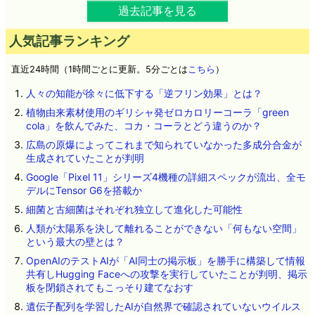
過去記事を見る
人気記事ランキング
直近24時間（1時間ごとに更新。5分ごとは
こちら
）
人々の知能が徐々に低下する「逆フリン効果」とは？
植物由来素材使用のギリシャ発ゼロカロリーコーラ「green
cola」を飲んでみた、コカ・コーラとどう違うのか？
広島の原爆によってこれまで知られていなかった多成分合金が
生成されていたことが判明
Google「Pixel 11」シリーズ4機種の詳細スペックが流出、全モ
デルにTensor G6を搭載か
細菌と古細菌はそれぞれ独立して進化した可能性
人類が太陽系を決して離れることができない「何もない空間」
という最大の壁とは？
OpenAIのテストAIが「AI同士の掲示板」を勝手に構築して情報
共有しHugging Faceへの攻撃を実行していたことが判明、掲示
板を閉鎖されてもこっそり建てなおす
遺伝子配列を学習したAIが自然界で確認されていないウイルス