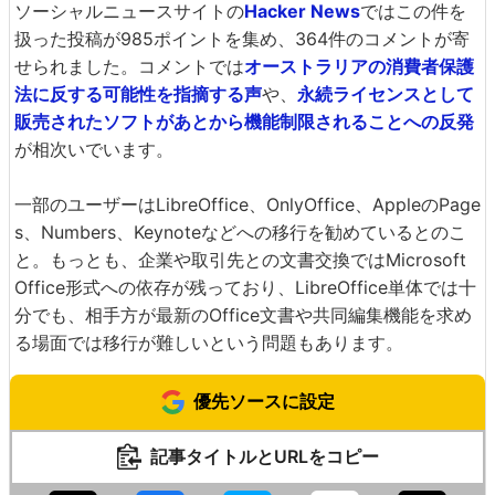
ソーシャルニュースサイトの
Hacker News
ではこの件を
扱った投稿が985ポイントを集め、364件のコメントが寄
せられました。コメントでは
オーストラリアの消費者保護
法に反する可能性を指摘する声
や、
永続ライセンスとして
販売されたソフトがあとから機能制限されることへの反発
が相次いでいます。
一部のユーザーはLibreOffice、OnlyOffice、AppleのPage
s、Numbers、Keynoteなどへの移行を勧めているとのこ
と。もっとも、企業や取引先との文書交換ではMicrosoft
Office形式への依存が残っており、LibreOffice単体では十
分でも、相手方が最新のOffice文書や共同編集機能を求め
る場面では移行が難しいという問題もあります。
優先ソースに設定
記事タイトルとURLをコピー