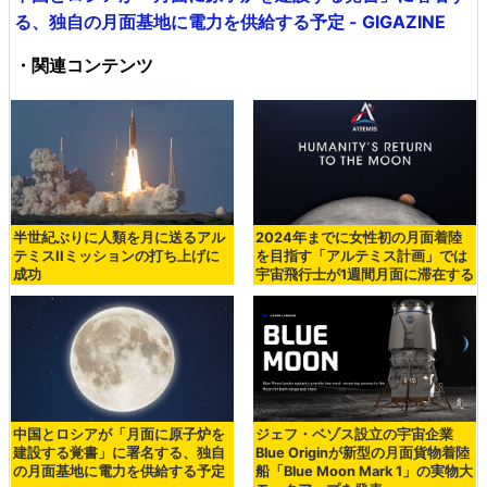
る、独自の月面基地に電力を供給する予定 - GIGAZINE
・関連コンテンツ
半世紀ぶりに人類を月に送るアル
2024年までに女性初の月面着陸
テミスIIミッションの打ち上げに
を目指す「アルテミス計画」では
成功
宇宙飛行士が1週間月面に滞在する
中国とロシアが「月面に原子炉を
ジェフ・ベゾス設立の宇宙企業
建設する覚書」に署名する、独自
Blue Originが新型の月面貨物着陸
の月面基地に電力を供給する予定
船「Blue Moon Mark 1」の実物大