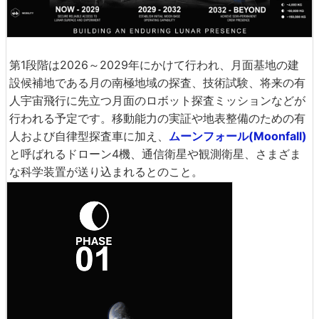
第1段階は2026～2029年にかけて行われ、月面基地の建
設候補地である月の南極地域の探査、技術試験、将来の有
人宇宙飛行に先立つ月面のロボット探査ミッションなどが
行われる予定です。移動能力の実証や地表整備のための有
人および自律型探査車に加え、
ムーンフォール(Moonfall)
と呼ばれるドローン4機、通信衛星や観測衛星、さまざま
な科学装置が送り込まれるとのこと。