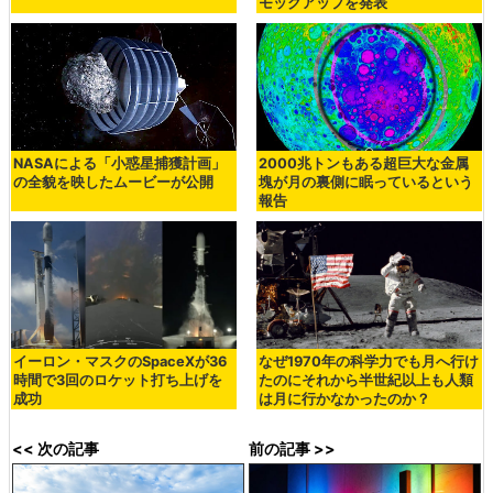
モックアップを発表
NASAによる「小惑星捕獲計画」
2000兆トンもある超巨大な金属
の全貌を映したムービーが公開
塊が月の裏側に眠っているという
報告
イーロン・マスクのSpaceXが36
なぜ1970年の科学力でも月へ行け
時間で3回のロケット打ち上げを
たのにそれから半世紀以上も人類
成功
は月に行かなかったのか？
<< 次の記事
前の記事 >>