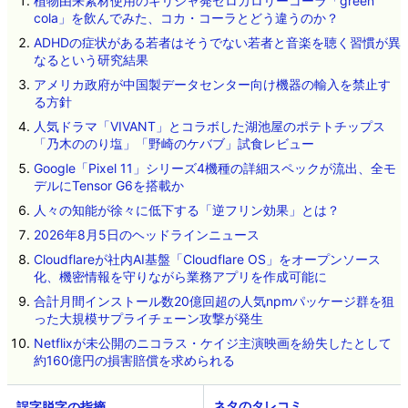
植物由来素材使用のギリシャ発ゼロカロリーコーラ「green
cola」を飲んでみた、コカ・コーラとどう違うのか？
ADHDの症状がある若者はそうでない若者と音楽を聴く習慣が異
なるという研究結果
アメリカ政府が中国製データセンター向け機器の輸入を禁止す
る方針
人気ドラマ「VIVANT」とコラボした湖池屋のポテトチップス
「乃木ののり塩」「野崎のケバブ」試食レビュー
Google「Pixel 11」シリーズ4機種の詳細スペックが流出、全モ
デルにTensor G6を搭載か
人々の知能が徐々に低下する「逆フリン効果」とは？
2026年8月5日のヘッドラインニュース
Cloudflareが社内AI基盤「Cloudflare OS」をオープンソース
化、機密情報を守りながら業務アプリを作成可能に
合計月間インストール数20億回超の人気npmパッケージ群を狙
った大規模サプライチェーン攻撃が発生
Netflixが未公開のニコラス・ケイジ主演映画を紛失したとして
約160億円の損害賠償を求められる
ネタのタレコミ