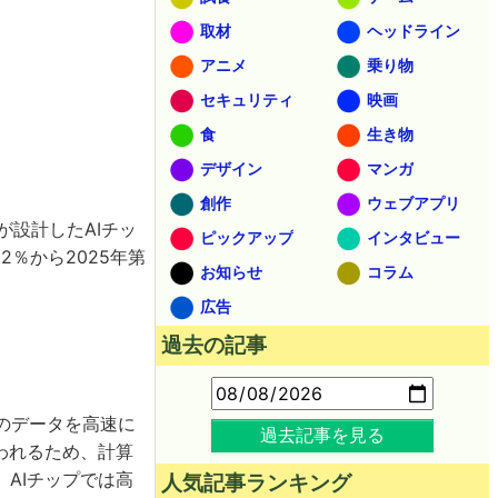
取材
ヘッドライン
アニメ
乗り物
セキュリティ
映画
食
生き物
デザイン
マンガ
創作
ウェブアプリ
onが設計したAIチッ
ピックアップ
インタビュー
2％から2025年第
お知らせ
コラム
広告
過去の記事
のデータを高速に
過去記事を見る
われるため、計算
AIチップでは高
人気記事ランキング