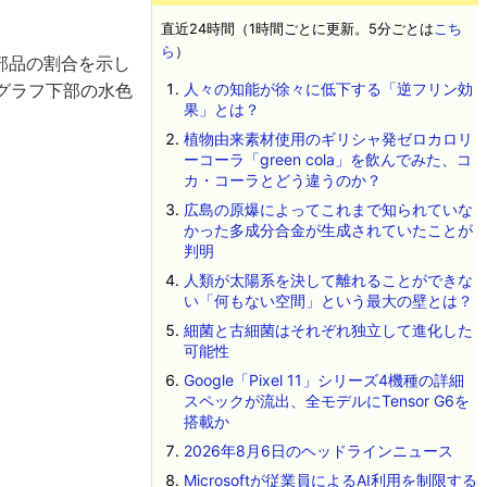
直近24時間（1時間ごとに更新。5分ごとは
こち
ら
）
部品の割合を示し
すグラフ下部の水色
人々の知能が徐々に低下する「逆フリン効
果」とは？
植物由来素材使用のギリシャ発ゼロカロリ
ーコーラ「green cola」を飲んでみた、コ
カ・コーラとどう違うのか？
広島の原爆によってこれまで知られていな
かった多成分合金が生成されていたことが
判明
人類が太陽系を決して離れることができな
い「何もない空間」という最大の壁とは？
細菌と古細菌はそれぞれ独立して進化した
可能性
Google「Pixel 11」シリーズ4機種の詳細
スペックが流出、全モデルにTensor G6を
搭載か
2026年8月6日のヘッドラインニュース
Microsoftが従業員によるAI利用を制限する