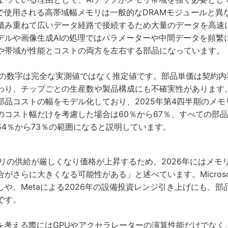
プで使用される高帯域幅メモリは一般的なDRAMモジュールと異
積み重ねて広いデータ経路で接続するため大量のデータを高速
デルや画像生成AIの処理ではパラメーターや中間データを頻繁
や帯域が性能とコストの両方を左右する部品になっています。
 AIの数字は完全な実測値ではなく推定値です。部品単価は契約
り、チップごとの生産数や製品構成にも不確実性があります。Epo
部品コストの幅をモデル化しており、2025年第4四半期のメモ
のコスト幅だけを考慮した場合は60％から67％、すべての部
54％から73％の範囲になると説明しています。
「メモリの供給が厳しくなり価格が上昇するため、2026年にはメモ
がさらに大きくなる可能性がある」と述べています。Microsof
や、Metaによる2026年の設備投資レンジ引き上げにも、
です。
トを考える際にはGPUやアクセラレーターの演算性能だけでなく