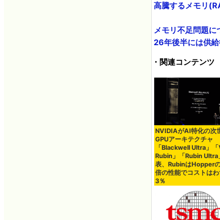
高騰するメモリ(RA
メモリ不足問題に
26年後半には供給復
・関連コンテンツ
NVIDIAがAI特化の次
GPUアーキテクチャ
「Blackwell Ultra」「
Rubin」「Rubin Ult
表、RubinはHopper
倍の性能でコストはわ
3％