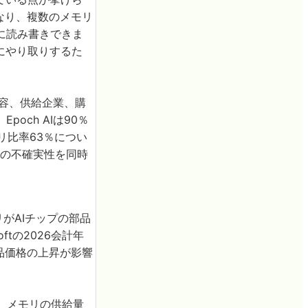
なり、複数のメモリ
に読み書きできま
にやり取りするた
内容、供給企業、購
ch AIは90％
リ比率63％につい
品の不確実性を同時
リがAIチップの部品
tの2026会計年
部品価格の上昇が影響
、メモリの供給量