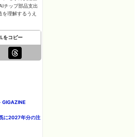
てAIチップ部品支出
造を理解するうえ
RLをコピー
IGAZINE
既に2027年分の注