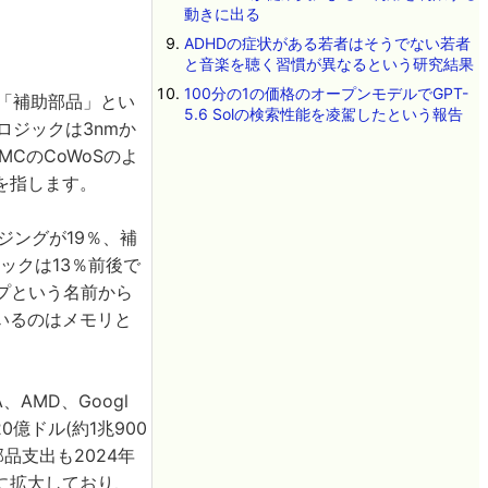
動きに出る
ADHDの症状がある若者はそうでない若者
と音楽を聴く習慣が異なるという研究結果
100分の1の価格のオープンモデルでGPT-
」「補助部品」とい
5.6 Solの検索性能を凌駕したという報告
ロジックは3nmか
CのCoWoSのよ
を指します。
ジングが19％、補
ックは13％前後で
ップという名前から
いるのはメモリと
AMD、Googl
0億ドル(約1兆900
部品支出も2024年
円)に拡大しており、