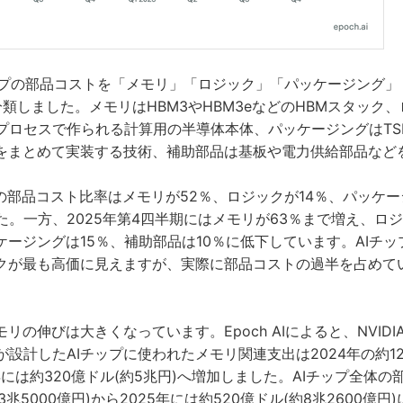
AIチップの部品コストを「メモリ」「ロジック」「パッケージング
類しました。メモリはHBM3やHBM3eなどのHBMスタック、
プロセスで作られる計算用の半導体本体、パッケージングはTSM
をまとめて実装する技術、補助部品は基板や電力供給部品など
期の部品コスト比率はメモリが52％、ロジックが14％、パッケー
た。一方、2025年第4四半期にはメモリが63％まで増え、ロジ
ージングは15％、補助部品は10％に低下しています。AIチ
クが最も高価に見えますが、実際に部品コストの過半を占めて
の伸びは大きくなっています。Epoch AIによると、NVIDIA、
社が設計したAIチップに使われたメモリ関連支出は2024年の約12
5年には約320億ドル(約5兆円)へ増加しました。AIチップ全体の
3兆5000億円)から2025年には約520億ドル(約8兆2600億