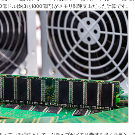
0億ドル(約3兆1800億円)がメモリ関連支出だった計算です。
まっている理由として、AIチップがメモリ帯域を強く必要とし