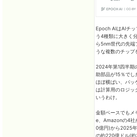
Epoch AIは
う4種類に大きく分
ら5nm世代の先端
うな複数のチップ
2024年第1四半
助部品が15％でし
ほぼ横ばい、パッケ
は計算用のロジッ
いうわけ。
金額ベースでもメモリ
e、Amazonの4
0億円)から202
の約220億ドル(約