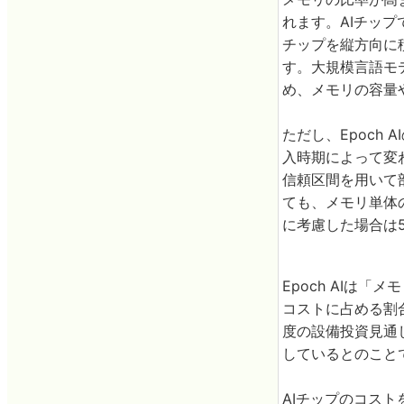
れます。AIチッ
チップを縦方向に
す。大規模言語モ
め、メモリの容量
ただし、Epoch
入時期によって変わ
信頼区間を用いて
ても、メモリ単体
に考慮した場合は
Epoch AIは
コストに占める割合
度の設備投資見通し
しているとのこと
AIチップのコス