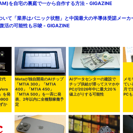
M)を自宅の裏庭で一から自作する方法 - GIGAZINE
ついて「業界はパニック状態」と中国最大の半導体受諾メーカー
活の可能性も示唆 - GIGAZINE
世代
Metaが独自開発のAIチップ
AIデータセンターの建設で
メモ
「MTIA 300」「MTIA
チップ供給が滞ってスマホや
てい
Vera
400」「MTIA 450」
PCが2026年中に最大20％
月で
ra」を発
「MTIA 500」を一斉に発
値上がりする可能性
PC
の900
表、2年以内に全種類稼働予
ずか
定