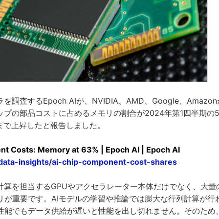
調査するEpoch AIが、NVIDIA、AMD、Google、Amaz
ップの部品コストに占めるメモリの割合が2024年第1四半期の5
％まで上昇したと報告しました。
t Costs: Memory at 63% | Epoch AI | Epoch AI
/data-insights/ai-chip-component-cost-shares
は計算を担当するGPUやアクセラレーター本体だけでなく、大量
リが重要です。AIモデルの学習や推論では膨大な行列計算が行
性能でもデータ供給が遅いと性能を出し切れません。そのため、