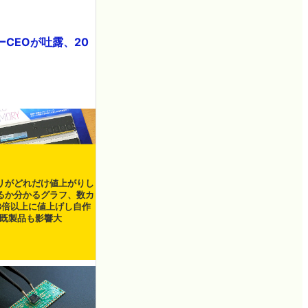
CEOが吐露、20
リがどれだけ値上がりし
るか分かるグラフ、数カ
3倍以上に値上げし自作
も既製品も影響大