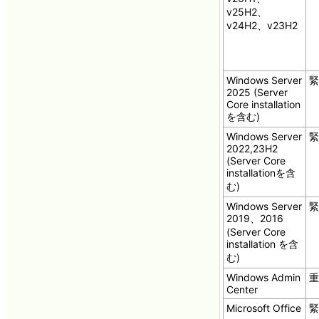
v25H2、
v24H2、v23H2
Windows Server
緊
2025 (Server
Core installation
を含む)
Windows Server
緊
2022,23H2
(Server Core
installationを含
む)
Windows Server
緊
2019、2016
(Server Core
installation を含
む)
Windows Admin
重
Center
Microsoft Office
緊