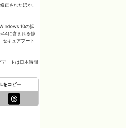
が修正されたほか、
ndows 10の拡
544に含まれる修
、セキュアブート
ップデートは日本時間
RLをコピー