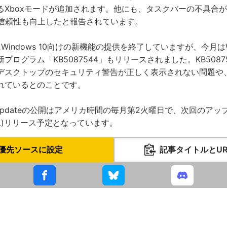
るXboxモードが追加されます。他にも、タスクバーの不具合
lloの信頼性も向上したと報告されています。
すでにWindows 10向けの新機能の提供を終了していますが、今月はWi
プログラム「KB5087544」もリリースされました。KB5087
デスクトップのセキュリティ警告が正しく表示されない問題や
れているとのことです。
s Updateの公開はアメリカ時間の毎月第2火曜日で、次回のア
日(水)リリース予定となっています。
優先ソースに設定
記事タイトルとU