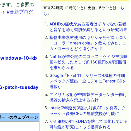
います。ご参照の
直近24時間（1時間ごとに更新。5分ごとは
こち
ティ
#更新プログ
ら
）
ADHDの症状がある若者はそうでない若者
と音楽を聴く習慣が異なるという研究結果
植物由来素材使用のギリシャ発ゼロカロリ
ーコーラ「green cola」を飲んでみた、コ
カ・コーラとどう違うのか？
Netflixが未公開のニコラス・ケイジ主演映
s-windows-10-kb
画を紛失したとして約160億円の損害賠償
を求められる
Google「Pixel 11」シリーズ4機種の詳細
スペックが流出、全モデルにTensor G6を
搭載か
6-patch-tuesday
アメリカ政府が中国製データセンター向け
機器の輸入を禁止する方針
Intelが2年延長保証の対象CPUを発表、ク
ラッシュ多発CPUの無償交換が可能に
ポートのウェブページ
がん細胞が自らDNAを壊して進化している
可能性が研究によって指摘される