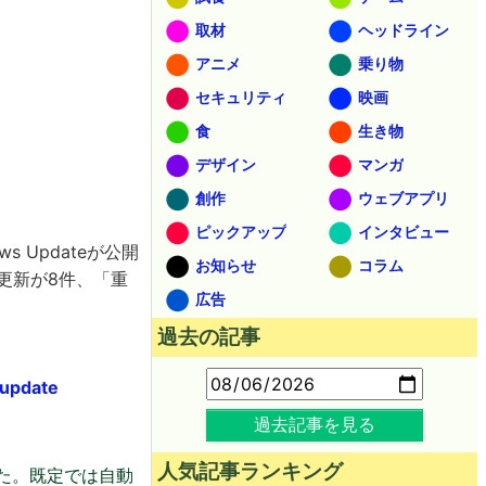
取材
ヘッドライン
アニメ
乗り物
セキュリティ
映画
食
生き物
デザイン
マンガ
創作
ウェブアプリ
ピックアップ
インタビュー
 Updateが公開
お知らせ
コラム
更新が8件、「重
広告
過去の記事
-update
過去記事を見る
人気記事ランキング
した。既定では自動