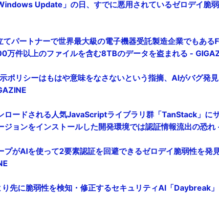
ndows Update」の日、すでに悪用されているゼロデイ脆弱性
み立てパートナーで世界最大級の電子機器受託製造企業でもあるFo
0万件以上のファイルを含む8TBのデータを盗まれる - GIGAZ
開示ポリシーはもはや意味をなさないという指摘、AIがバグ発
AZINE
ードされる人気JavaScriptライブラリ群「TanStack」
ジョンをインストールした開発環境では認証情報流出の恐れ - G
プがAIを使って2要素認証を回避できるゼロデイ脆弱性を発見し
NE
より先に脆弱性を検知・修正するセキュリティAI「Daybreak」を発