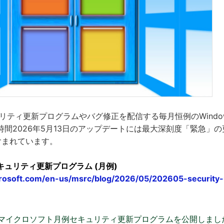
ュリティ更新プログラムやバグ修正を配信する毎月恒例のWindows
間2026年5月13日のアップデートには最大深刻度「緊急」の
含まれています。
のセキュリティ更新プログラム (月例)
rosoft.com/en-us/msrc/blog/2026/05/202605-security
 月 のマイクロソフト月例セキュリティ更新プログラムを公開しま