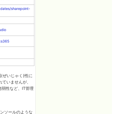
pdates/sharepoint-
udio
ics365
(ぜいじゃく)性に
れていませんが、
の脆弱性など、IT管理
xコンソールのような