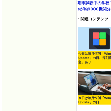
期末試験中の学校で
sが約9000機関分
・関連コンテンツ
今日は毎月恒例「Wind
Update」の日、深刻
急」あり
今日は毎月恒例「Wind
Update」の日