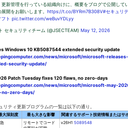
。更新管理を行っている組織向けに、概要をブログで公開して
の展開をお願いします。
https://t.co/BYRm7B308V
#セキュリ
ソフト
pic.twitter.com/weBuvYDLyy
 セキュリティチーム (@JSECTEAM)
May 12, 2026
ses Windows 10 KB5087544 extended security update
epingcomputer.com/news/microsoft/microsoft-release
ed-security-update/
26 Patch Tuesday fixes 120 flaws, no zero-days
epingcomputer.com/news/microsoft/microsoft-may-202
s-no-zero-days/
セキュリティ更新プログラムの一覧は以下の通り。
最大深刻度
最も大きな影響
関連するサポート技術情報またはサ
急
リモートでコード
v26H1
5089548
の実行が可能