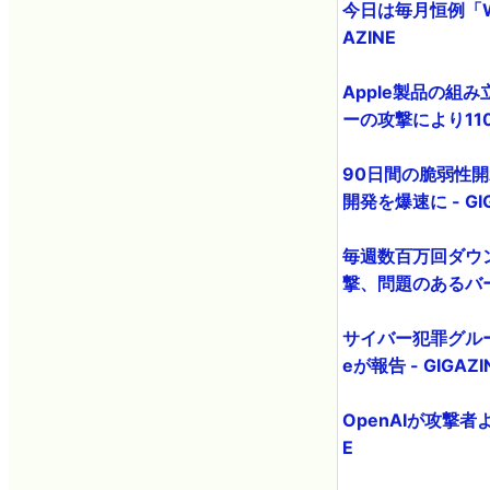
今日は毎月恒例「Wi
AZINE
Apple製品の組
ーの攻撃により110
90日間の脆弱性
開発を爆速に - GIG
毎週数百万回ダウンロ
撃、問題のあるバー
サイバー犯罪グルー
eが報告 - GIGAZI
OpenAIが攻撃者
E