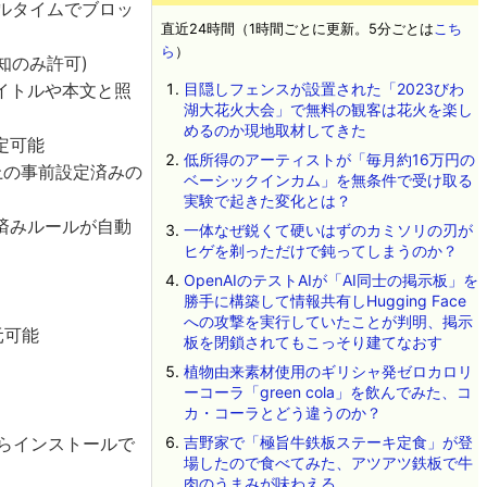
ルタイムでブロッ
直近24時間（1時間ごとに更新。5分ごとは
こち
ら
）
知のみ許可)
イトルや本文と照
目隠しフェンスが設置された「2023びわ
湖大花火大会」で無料の観客は花火を楽し
めるのか現地取材してきた
定可能
低所得のアーティストが「毎月約16万円の
上の事前設定済みの
ベーシックインカム」を無条件で受け取る
実験で起きた変化とは？
済みルールが自動
一体なぜ鋭くて硬いはずのカミソリの刃が
ヒゲを剃っただけで鈍ってしまうのか？
OpenAIのテストAIが「AI同士の掲示板」を
勝手に構築して情報共有しHugging Face
への攻撃を実行していたことが判明、掲示
元可能
板を閉鎖されてもこっそり建てなおす
植物由来素材使用のギリシャ発ゼロカロリ
ーコーラ「green cola」を飲んでみた、コ
カ・コーラとどう違うのか？
アからインストールで
吉野家で「極旨牛鉄板ステーキ定食」が登
場したので食べてみた、アツアツ鉄板で牛
肉のうまみが味わえる