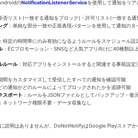
ndroidの
NotificationListenerService
を使用して通知をリア
拒否リスト(一致する通知をブロック)・許可リスト(一致する通
ング
：単純な部分一致や正規表現パターンを使用して通知のタ
：特定の時間帯にのみ有効になるようルールをスケジュール設
ル
：ECプロモーション・SNSなど人気アプリ向けに40種類以
ルルール
：対応アプリをインストールすると関連する事前設定
期間をカスタマイズして受信したすべての通知を確認可能
どの通知がどのルールによってブロックされたかを追跡可能
クスポート
：ルールをJSONファイルとしてバックアップ・復
：ネットワーク権限不要・データ収集なし
特に説明はありませんが、DoNotNotifyはGoogle Playスト