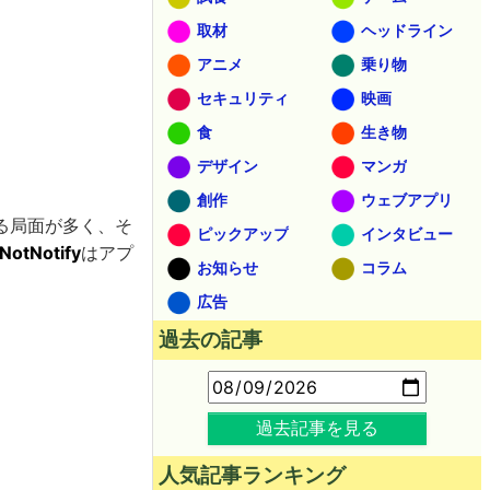
取材
ヘッドライン
アニメ
乗り物
セキュリティ
映画
食
生き物
デザイン
マンガ
創作
ウェブアプリ
る局面が多く、そ
ピックアップ
インタビュー
NotNotify
はアプ
お知らせ
コラム
広告
過去の記事
過去記事を見る
人気記事ランキング