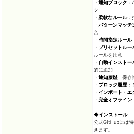
・
通知ブロック
：A
ク
・
柔軟なルール
：
・
パターンマッチ
合
・
時間指定ルール
・
プリセットルー
ルールを用意
・
自動インストー
的に追加
・
通知履歴
：保存
・
ブロック履歴
：
・
インポート・エ
・
完全オフライン
◆インストール
公式GitHubには
きます。