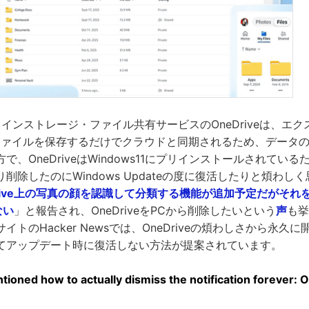
オンラインストレージ・ファイル共有サービスのOneDriveは、エ
ダにファイルを保存するだけでクラウドと同期されるため、データ
で、OneDriveはWindows11にプリインストールされてい
削除したのにWindows Updateの度に復活したりと煩わし
Drive上の写真の顔を認識して分類する機能が追加予定だがそれ
ない
」と報告され、OneDriveをPCから削除したいという
声
も挙
トのHacker Newsでは、OneDriveの煩わしさから永久
てアップデート時に復活しない方法が提案されています。
ioned how to actually dismiss the notification forever: O