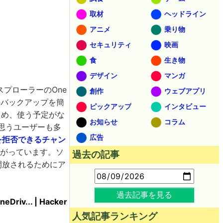
取材
ヘッドライン
アニメ
乗り物
セキュリティ
映画
食
生き物
デザイン
マンガ
クスプローラーのOne
創作
ウェブアプリ
のバックアップを簡
ピックアップ
インタビュー
るため、使う予定がな
お知らせ
コラム
く思うユーザーも多
広告
を拒否できるチャン
がっています。ソ
過去の記事
に開放されるためにア
過去記事を見る
neDriv... | Hacker
人気記事ランキング