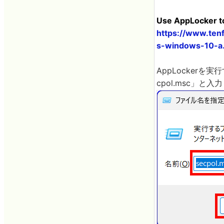
Use AppLocker to
https://www.ten
s-windows-10-a
AppLocker
cpol.msc」と