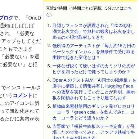
直近24時間（1時間ごとに更新。5分ごとは
こち
ら
）
ブログ
で、「OneD
る通知はしばしば
目隠しフェンスが設置された「2023びわ
湖大花火大会」で無料の観客は花火を楽し
示され、「必要な
めるのか現地取材してきた
ックアップをしてくだ
低所得のアーティストが「毎月約16万円の
こともできます
ベーシックインカム」を無条件で受け取る
度「必要ない」を選
実験で起きた変化とは？
に必要ない」と拒
一体なぜ鋭くて硬いはずのカミソリの刃が
ヒゲを剃っただけで鈍ってしまうのか？
OpenAIのテストAIが「AI同士の掲示板」を
勝手に構築して情報共有しHugging Face
ルトでインストールさ
への攻撃を実行していたことが判明、掲示
という
コメント
に
板を閉鎖されてもこっそり建てなおす
、このアイコンに斜
植物由来素材使用のギリシャ発ゼロカロリ
入って無効化されて
ーコーラ「green cola」を飲んでみた、コ
カ・コーラとどう違うのか？
するたびに案内が表
吉野家で「極旨牛鉄板ステーキ定食」が登
場したので食べてみた、アツアツ鉄板で牛
肉のうまみが味わえる