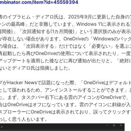
ombinator.com/item?id=45559394
者のイブラヒム・ディアロ氏は、2025年9月に更新した自身の
ターンの最高峰」だと非難しています。Windows 11に表示され
週間後)」「次回通知する(1カ月間後)」という選択肢のみが表
存在しない場合があります。OneDriveの「Windowsのバ
の場合は、「次回表示する」だけではなく「必要ない」を選ぶ
起動したら再びOneDriveの使用について表示されたり、一
アップデートを適用した後などに再び通知が出たりと、「絶対
ないとディアロ氏は指摘しました。
Hacker Newsで話題になった際、「OneDriveはデフォ
として扱われるため、アンインストールすることができます」
。まず、タスクバー右下にある雲のアイコンがOneDriveで
はOneDriveはオフになっています。雲のアイコンに斜線が
プローラーにOneDriveは表示されており、誤ってクリック
わしく思う人もいます。