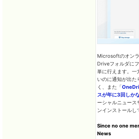
Microsoftの
Driveフォル
単に行えます。一方
いのに通知が出たり
く、また「
One
スが年に3回しか
ーシャルニュースサイ
ンインストールし
Since no one ment
News