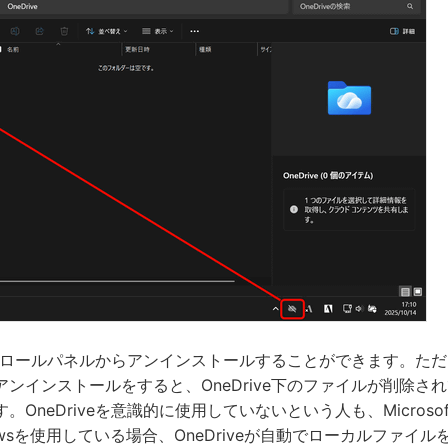
コントロールパネルからアンインストールすることができます。ただし、
ンインストールをすると、OneDrive下のファイルが削除さ
。OneDriveを意識的に使用していないという人も、Microso
owsを使用している場合、OneDriveが自動でローカルファイ