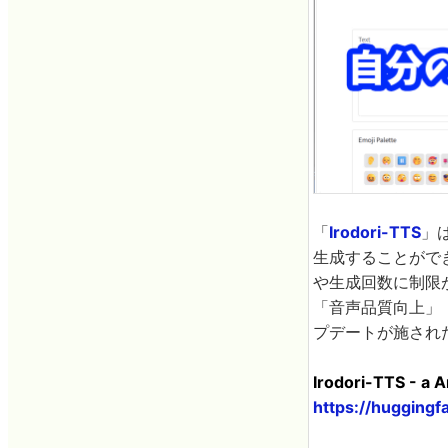
「
Irodori-TTS
」
生成することがで
や生成回数に制限がな
「音声品質向上」
プデートが施され
Irodori-TTS - a A
https://huggingfa