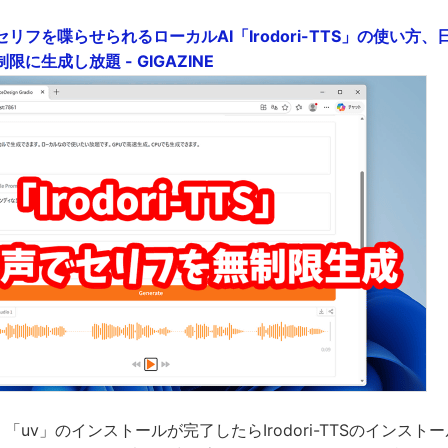
リフを喋らせられるローカルAI「Irodori-TTS」の使い方
に生成し放題 - GIGAZINE
it」「uv」のインストールが完了したらIrodori-TTSのインスト