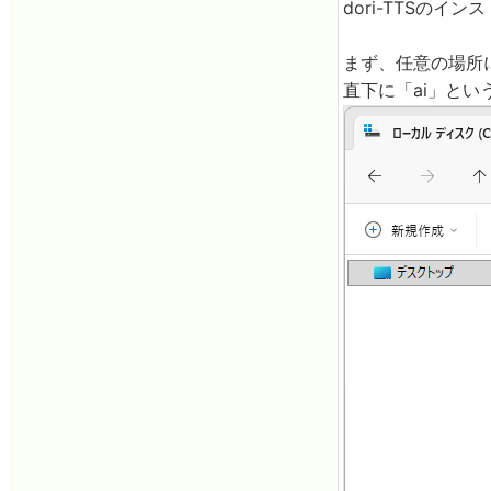
dori-TTSの
まず、任意の場所に
直下に「ai」と