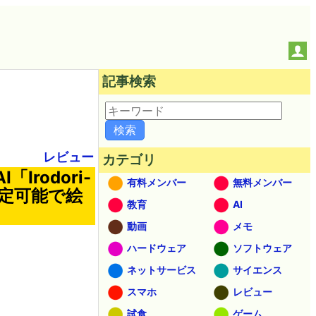
記事検索
レビュー
カテゴリ
rodori-
有料メンバー
無料メンバー
指定可能で絵
教育
AI
動画
メモ
ハードウェア
ソフトウェア
ネットサービス
サイエンス
スマホ
レビュー
試食
ゲーム