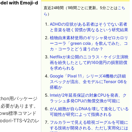
del with Emoji-d
直近24時間（1時間ごとに更新。5分ごとは
こち
ら
）
ADHDの症状がある若者はそうでない若者
と音楽を聴く習慣が異なるという研究結果
植物由来素材使用のギリシャ発ゼロカロリ
ーコーラ「green cola」を飲んでみた、コ
カ・コーラとどう違うのか？
Netflixが未公開のニコラス・ケイジ主演映
画を紛失したとして約160億円の損害賠償
を求められる
Google「Pixel 11」シリーズ4機種の詳細
スペックが流出、全モデルにTensor G6を
搭載か
Intelが2年延長保証の対象CPUを発表、ク
ython用パッケージ
ラッシュ多発CPUの無償交換が可能に
く必要があります。
がん細胞が自らDNAを壊して進化している
ows標準コマンド
可能性が研究によって指摘される
ri-TTS-V2のレ
フルカラーで見える暗視ゴーグルを可能に
する技術が開発される、ただし実用化には