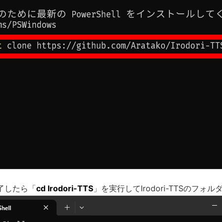
了したら「
cd Irodori-TTS
」を実行してIrodori-TTSのフォ