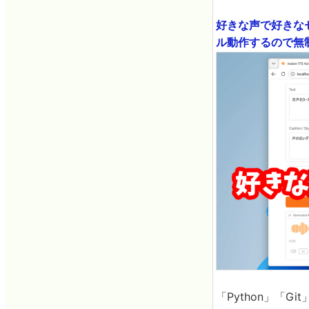
好きな声で好きなセ
ル動作するので無制限
「Python」「G