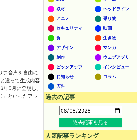
取材
ヘッドライン
アニメ
乗り物
セキュリティ
映画
食
生き物
デザイン
マンガ
創作
ウェブアプリ
ピックアップ
インタビュー
リフ音声を自由に
お知らせ
コラム
Iと違って生成内容
広告
026年5月に登場し、
加」といったアッ
過去の記事
過去記事を見る
人気記事ランキング