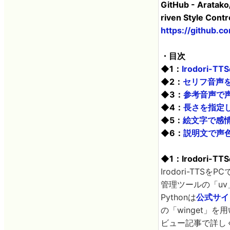
GitHub - Aratako
riven Style Contr
https://github.c
・目次
◆1：
Irodori-
◆2：
セリフ音声
◆3：
参考音声で
◆4：
長さを指定
◆5：
絵文字で感
◆6：
説明文で声
◆1：Irodori-
Irodori-TT
管理ツールの「u
Pythonは
公式サイ
の「winget」を
ビュー記事で詳し