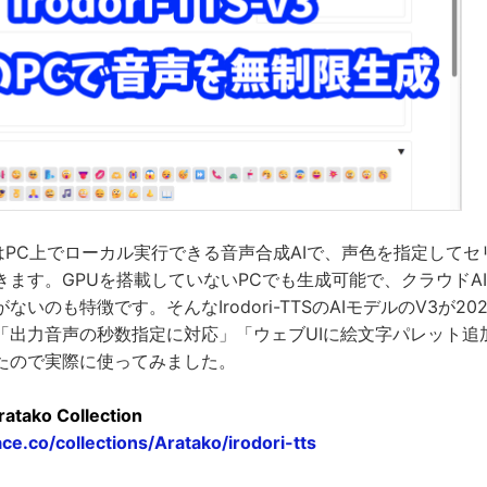
はPC上でローカル実行できる音声合成AIで、声色を指定してセ
きます。GPUを搭載していないPCでも生成可能で、クラウドA
いのも特徴です。そんなIrodori-TTSのAIモデルのV3が2
「出力音声の秒数指定に対応」「ウェブUIに絵文字パレット追
たので実際に使ってみました。
ratako Collection
ce.co/collections/Aratako/irodori-tts