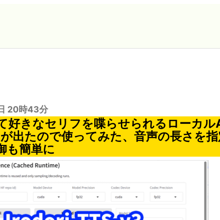
日 20時43分
好きなセリフを喋らせられるローカルAI「I
V3が出たので使ってみた、音声の長さを
御も簡単に