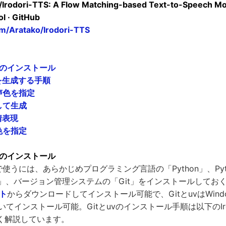
/Irodori-TTS: A Flow Matching-based Text-to-Speech Mo
ol · GitHub
om/Aratako/Irodori-TTS
TTSのインストール
を生成する手順
声色を指定
して生成
情表現
色を指定
TTSのインストール
SをPCで使うには、あらかじめプログラミング言語の「Python」、P
v」、バージョン管理システムの「Git」をインストールしてお
ト
からダウンロードしてインストール可能で、GitとuvはWind
用いてインストール可能。Gitとuvのインストール手順は以下のIrodo
く解説しています。