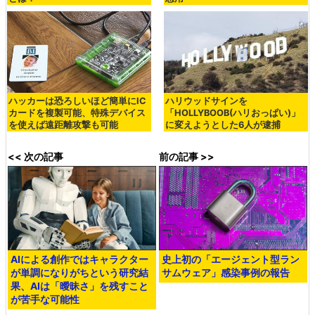
ハッカーは恐ろしいほど簡単にIC
ハリウッドサインを
カードを複製可能、特殊デバイス
「HOLLYBOOB(ハリおっぱい)」
を使えば遠距離攻撃も可能
に変えようとした6人が逮捕
<< 次の記事
前の記事 >>
AIによる創作ではキャラクター
史上初の「エージェント型ラン
が単調になりがちという研究結
サムウェア」感染事例の報告
果、AIは「曖昧さ」を残すこと
が苦手な可能性