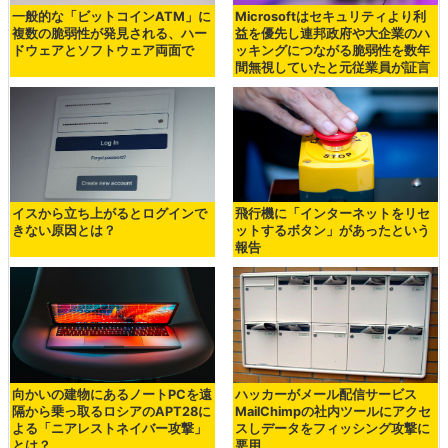
一般的な「ビットコインATM」に
Microsoftはセキュリティより利
複数の脆弱性が発見される、ハー
益を優先し連邦政府や大企業のハ
ドウェアとソフトウェア両面で
ッキングにつながる脆弱性を数年
間無視していたと元従業員が証言
イスから立ち上がるとログインで
飛行機に「インターネットをリセ
きない原因とは？
ットするボタン」があったという
報告
向かいの建物にあるノートPCを遠
ハッカーがメール配信サービス
隔から乗っ取るロシアのAPT28に
MailChimpの社内ツールにアクセ
よる「ニアレストネイバー攻撃」
スしデータをフィッシング攻撃に
とは？
悪用