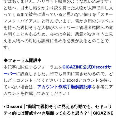
ではありません。ハリウッド映画のような思い込みです」
と述べ、目出し帽をかぶり銃を持った人物が大声で押し入
ってくるまで被害に遭っていると思わない偏りを「スキー
マスク・バイアス」と呼んでいます。雪かき用のシャベル
を持った親切そうな人物がネットワーク管理者権限への道
を開くこともあるため、会社は今後、悪意がなさそうに見
える人物への対応も訓練に含める必要があるとのことで
す。
◆フォーラム開設中
本記事に関連するフォーラムを
GIGAZINE公式Discordサ
ーバー
に設置しました。誰でも自由に書き込めるので、ど
しどしコメントしてください！Discordアカウントを持っ
ていない場合は、
アカウント作成手順解説記事
を参考にア
カウントを作成してみてください！
• Discord | "職場で親切そうに見える行動でも、セキュリ
ティ的には警戒すべき場面ってあると思う？" | GIGAZINE