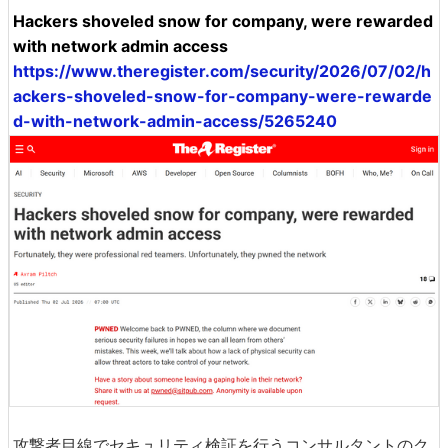
Hackers shoveled snow for company, were rewarded
with network admin access
https://www.theregister.com/security/2026/07/02/h
ackers-shoveled-snow-for-company-were-rewarde
d-with-network-admin-access/5265240
攻撃者目線でセキュリティ検証を行うコンサルタントのク