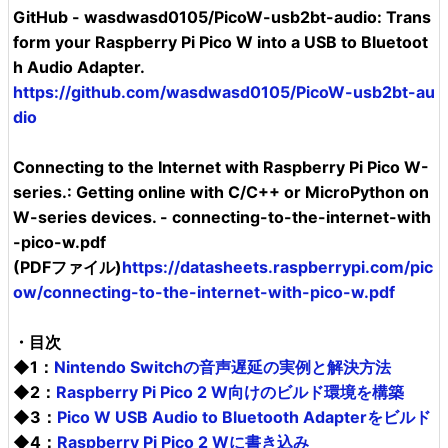
GitHub - wasdwasd0105/PicoW-usb2bt-audio: Trans
form your Raspberry Pi Pico W into a USB to Bluetoot
h Audio Adapter.
https://github.com/wasdwasd0105/PicoW-usb2bt-au
dio
Connecting to the Internet with Raspberry Pi Pico W-
series.: Getting online with C/C++ or MicroPython on
W-series devices. - connecting-to-the-internet-with
-pico-w.pdf
(PDFファイル)
https://datasheets.raspberrypi.com/pic
ow/connecting-to-the-internet-with-pico-w.pdf
・目次
◆1：
Nintendo Switchの音声遅延の実例と解決方法
◆2：
Raspberry Pi Pico 2 W向けのビルド環境を構築
◆3：
Pico W USB Audio to Bluetooth Adapterをビルド
◆4：
Raspberry Pi Pico 2 Wに書き込み