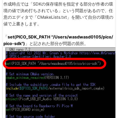
作成時点では「SDKの保存場所を指定する部分が作者の環
境の値で決め打ちされている」という問題があるので、任
意のエディタで「CMakeLists.txt」を開いて自分の環境の
値で上書きします。
「
set(PICO_SDK_PATH "/Users/wasdwasd0105/pico/
pico-sdk")
」と記された部分が問題の箇所。