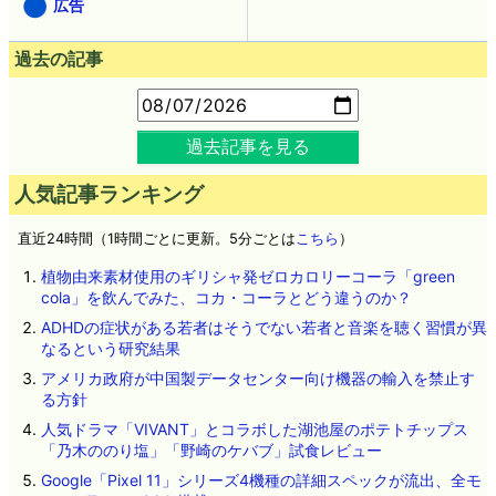
広告
過去の記事
過去記事を見る
人気記事ランキング
直近24時間（1時間ごとに更新。5分ごとは
こちら
）
植物由来素材使用のギリシャ発ゼロカロリーコーラ「green
cola」を飲んでみた、コカ・コーラとどう違うのか？
ADHDの症状がある若者はそうでない若者と音楽を聴く習慣が異
なるという研究結果
アメリカ政府が中国製データセンター向け機器の輸入を禁止す
る方針
人気ドラマ「VIVANT」とコラボした湖池屋のポテトチップス
「乃木ののり塩」「野崎のケバブ」試食レビュー
Google「Pixel 11」シリーズ4機種の詳細スペックが流出、全モ