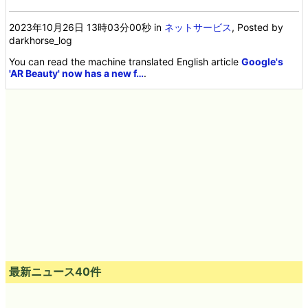
2023年10月26日 13時03分00秒
in
ネットサービス
, Posted by
darkhorse_log
You can read the machine translated English article
Google's
'AR Beauty' now has a new f…
.
最新ニュース40件