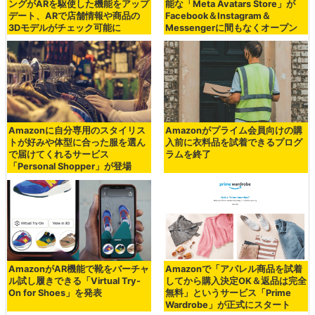
ングがARを駆使した機能をアップ
能な「Meta Avatars Store」が
デート、ARで店舗情報や商品の
Facebook＆Instagram＆
3Dモデルがチェック可能に
Messengerに間もなくオープン
Amazonに自分専用のスタイリス
Amazonがプライム会員向けの購
トが好みや体型に合った服を選ん
入前に衣料品を試着できるプログ
で届けてくれるサービス
ラムを終了
「Personal Shopper」が登場
AmazonがAR機能で靴をバーチャ
Amazonで「アパレル商品を試着
ル試し履きできる「Virtual Try-
してから購入決定OK＆返品は完全
On for Shoes」を発表
無料」というサービス「Prime
Wardrobe」が正式にスタート