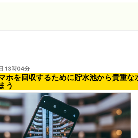
日 13時04分
マホを回収するために貯水池から貴重な
まう