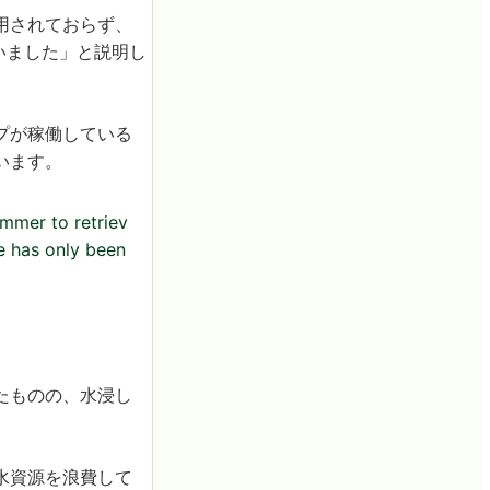
用されておらず、
いました」と説明し
プが稼働している
います。
ummer to retriev
e has only been
たものの、水浸し
水資源を浪費して