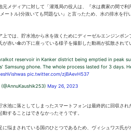
地元メディアに対して「灌漑局の役人は、『水は農家の間で利
約1メートル)分抜いても問題ない』と言ったため、水の排水を行
ア上では、貯水池から水を抜くためにディーゼルエンジンポン
氏が赤い傘の下に座っている様子を撮影した動画が拡散されて
ralkot reservoir in Kanker district being emptied in peak s
s' Samsung phone. The whole process lasted for 3 days. H
jeshVishwas
pic.twitter.com/zjBAevH537
k (@AnnuKaushik253)
May 26, 2023
貯水池に落としてしまったスマートフォンは最終的に回収され
起動することはできなかったそうです。
足に悩まされている国のひとつであるため、ヴィシュワス氏が