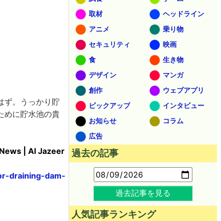
取材
ヘッドライン
アニメ
乗り物
セキュリティ
映画
食
生き物
デザイン
マンガ
創作
ウェブアプリ
はず。うっかり貯
ピックアップ
インタビュー
ために貯水池の貴
お知らせ
コラム
広告
 News | Al Jazeer
過去の記事
or-draining-dam-
過去記事を見る
人気記事ランキング