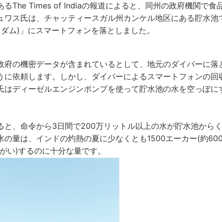
The Times of Indiaの報道によると、同州の政府機関
ワス氏は、チャッティースガル州カンケル地区にある貯水池である「
・ダム)」にスマートフォンを落としました。
政府の機密データが含まれているとして、地元のダイバーに落
うに依頼します。しかし、ダイバーによるスマートフォンの回
氏はディーゼルエンジンポンプを使って貯水池の水を空っぽに
ると、命令から3日間で200万リットル以上の水が貯水池から
の量は、インドの灼熱の夏に少なくとも1500エーカー(約60
んがい)するのに十分な量です。