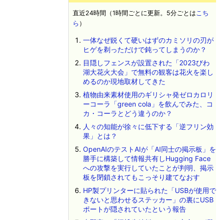
直近24時間（1時間ごとに更新。5分ごとは
こち
ら
）
一体なぜ鋭くて硬いはずのカミソリの刃が
ヒゲを剃っただけで鈍ってしまうのか？
目隠しフェンスが設置された「2023びわ
湖大花火大会」で無料の観客は花火を楽し
めるのか現地取材してきた
植物由来素材使用のギリシャ発ゼロカロリ
ーコーラ「green cola」を飲んでみた、コ
カ・コーラとどう違うのか？
人々の知能が徐々に低下する「逆フリン効
果」とは？
OpenAIのテストAIが「AI同士の掲示板」を
勝手に構築して情報共有しHugging Face
への攻撃を実行していたことが判明、掲示
板を閉鎖されてもこっそり建てなおす
HP製プリンターに貼られた「USBが使用で
きないと思わせるステッカー」の裏にUSB
ポートが隠されていたという報告