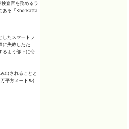
で食品検査官を務めるラ
Kherkatta
としたスマートフ
収に失敗したた
するよう部下に命
くみ出されることと
0万平方メートル)