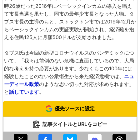
時26歳だった2016年にベーシックインカムの導入を唱え
て市長当選を果たし、同市の最年少市長となった人物。タ
ブス市長の主導のもと、ストックトン市では2019年12月か
らベーシックインカムの実証実験が開始され、経済難を抱
える住民125人に月額500ドルが支給されました。
タブス氏は今回の新型コロナウイルスのパンデミックにつ
いて、「我々は前例のない危機に直面しているので、大局
的な考えを持つ必要があります。少なくもこの100年には
経験したことのない公衆衛生から来た経済危機では、
ニュ
ーディール政策
のような思い切った対応が求められます」
と
話しています
。
優先ソースに設定
記事タイトルとURLをコピー