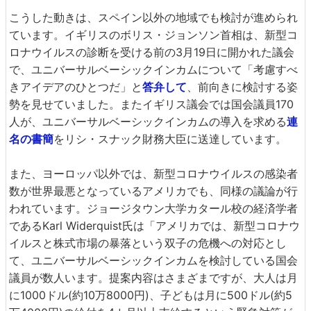
こうした動きは、スペイン以外の地域でも検討が進められ
ています。イギリスのボリス・ジョンソン首相は、新型コ
ロナウイルスの診断を受ける前の3月19日に開かれた議会
で、ユニバーサルベーシックインカムについて「考慮すべ
きアイデアのひとつだ」と
答弁して
、前向きに検討する姿
勢を見せていました。またイギリス議会では国会議員170
人が、ユニバーサルベーシックインカムの導入を求める
連
名の書簡
をリシ・スナック財務大臣に送達しています。
また、ヨーロッパ以外では、新型コロナウイルスの感染者
数が世界最悪となっているアメリカでも、同様の議論が行
われています。ジョージタウン大学カタール校の経済学者
であるKarl Widerquist氏は「アメリカでは、新型コロナウ
イルスと株式市場の暴落という双子の危機への対応とし
て、ユニバーサルベーシックインカムを検討している国会
議員が数人います。提案内容はさまざまですが、大人は月
に1000ドル(約10万8000円)、子どもは月に500ドル(約5