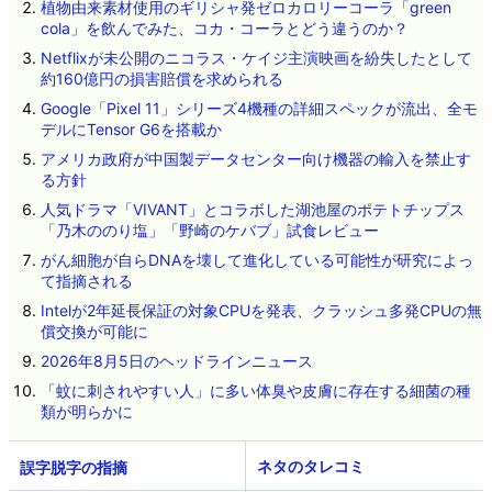
植物由来素材使用のギリシャ発ゼロカロリーコーラ「green
cola」を飲んでみた、コカ・コーラとどう違うのか？
Netflixが未公開のニコラス・ケイジ主演映画を紛失したとして
約160億円の損害賠償を求められる
Google「Pixel 11」シリーズ4機種の詳細スペックが流出、全モ
デルにTensor G6を搭載か
アメリカ政府が中国製データセンター向け機器の輸入を禁止す
る方針
人気ドラマ「VIVANT」とコラボした湖池屋のポテトチップス
「乃木ののり塩」「野崎のケバブ」試食レビュー
がん細胞が自らDNAを壊して進化している可能性が研究によっ
て指摘される
Intelが2年延長保証の対象CPUを発表、クラッシュ多発CPUの無
償交換が可能に
2026年8月5日のヘッドラインニュース
「蚊に刺されやすい人」に多い体臭や皮膚に存在する細菌の種
類が明らかに
ネタのタレコミ