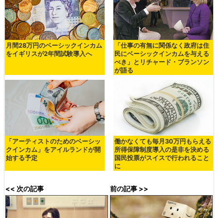
月間28万円のベーシックインカム
「仕事の有無に関係なく政府は住
をイギリスが2年間試験導入へ
民にベーシックインカムを与える
べき」とリチャード・ブランソン
が語る
「アーティストのためのベーシッ
働かなくても毎月30万円もらえる
クインカム」をアイルランドが開
所得保障制度導入の是非を決める
始する予定
国民投票がスイスで行われること
に
<< 次の記事
前の記事 >>