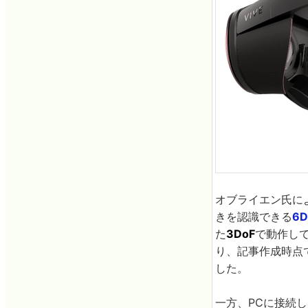
オブライエン氏によ
きを認識できる
6D
た
3DoF
で動作して
り、記事作成時点で
した。
一方、PCに接続