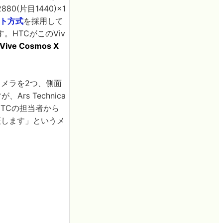
(片目1440)×1
ト方式
を採用して
HTCがこのViv
Vive Cosmos X
にカメラを2つ、側面
s Technica
HTCの担当者から
保証します」というメ