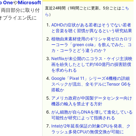
p One
や
Microsoft
直近24時間（1時間ごとに更新。5分ごとは
こち
「両目部分に取り付
ら
）
オブライエン氏に
ADHDの症状がある若者はそうでない若者
と音楽を聴く習慣が異なるという研究結果
植物由来素材使用のギリシャ発ゼロカロリ
ーコーラ「green cola」を飲んでみた、コ
カ・コーラとどう違うのか？
Netflixが未公開のニコラス・ケイジ主演映
画を紛失したとして約160億円の損害賠償
を求められる
Google「Pixel 11」シリーズ4機種の詳細
スペックが流出、全モデルにTensor G6を
搭載か
アメリカ政府が中国製データセンター向け
機器の輸入を禁止する方針
がん細胞が自らDNAを壊して進化している
可能性が研究によって指摘される
Intelが2年延長保証の対象CPUを発表、ク
ラッシュ多発CPUの無償交換が可能に