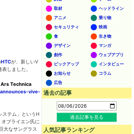
取材
ヘッドライン
アニメ
乗り物
セキュリティ
映画
食
生き物
デザイン
マンガ
創作
ウェブアプリ
の
HTC
が、新しいV
ピックアップ
インタビュー
発表しました。
お知らせ
コラム
広告
 Ars Technica
-announces-vive-
過去の記事
トシステム」というH
過去記事を見る
ダン・オブライエン氏に
で巨大なサングラス
人気記事ランキング