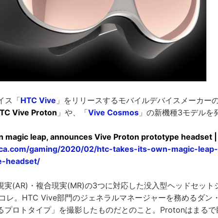
バイス「
HTC Vive
」をリリースするモバイルデバイスメーカー
TC Vive Proton
」や、「
Vive Cosmos
」の新機種3モデルを
n magic leap, announces Vive Proton prototype headset |
nica.com/gaming/2020/02/htc-takes-its-own-magic-leap
e-headset/
実(AR)・複合現実(MR)の3つに対応した没入型ヘッドセッ
otonがコレ。HTC Vive部門のジェネラルマネージャーを務める
るプロトタイプ」を撮影したものだとのこと。Protonはまる