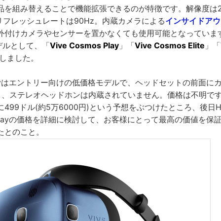
を組み替えることで機能拡張できるのが特徴です。解像度は2880
リフレッシュレートは90Hz。内蔵カメラによる
インサイドアウ
外付けカメラやセンサーを置かなくても使用可能となっています。
モデルとして、「
Vive Cosmos Play
」「
Vive Cosmos Elite
」「
表しました。
os Playはエントリー向けの低価格モデルで、ヘッドセットの前面
、ステレオヘッドホンは内蔵されていません。価格は不明ですが、Ar
499ドル(約5万6000円)という予想をぶつけたところ、後日
mos Playの価格を詳細に検討して、お客様にとって最高の価値を
たとのこと。