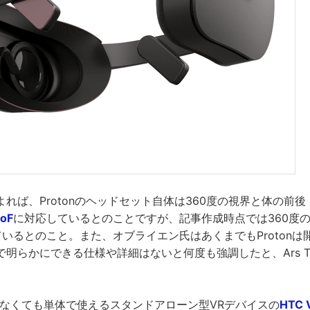
れば、Protonのヘッドセット自体は360度の視界と体の前
oF
に対応しているとのことですが、記事作成時点では360度
いるとのこと。また、オブライエン氏はあくまでもProtonは
明らかにできる仕様や詳細はないと何度も強調したと、Ars Tec
しなくても単体で使えるスタンドアローン型VRデバイスの
HTC 