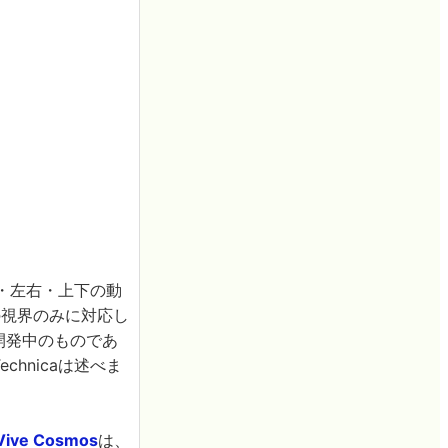
後・左右・上下の動
の視界のみに対応し
開発中のものであ
hnicaは述べま
Vive Cosmos
は、